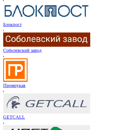
Блокпост
Соболевский завод
Промрукав
GETCALL