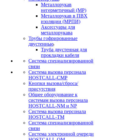
Металлорукав
негерметичный (МР)
Металлорукав в ПВХ
изоляции (МРПИ)
Аксессуары для
металлорукава
Трубы гофрированные
двустенные
Труба двустенная для
прокладки кабеля
Система специализированной
связи
Cистема вызова персонала
HOSTCALL-CMP
Кнопки вызова/сброса/
присутствия
Общее оборудование к
системам вызова персонала
HOSTCALL-NM и NP
Система вызова персонала
HOSTCALL-TM
Система специализированной
связи
Система электронной очереди
HOSTCALL-QM