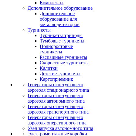
Комплекты
Дополнительное оборудование
Дополнительное
оборудование для
металлодетекторов
Турникеты
Турникеты-триподы
Тумбовые турникеты
Полноростовые
турникеты
Распашные турникеты
Скоростные турникеты
Калитки
Детские турникеты
Картоприемник
Генераторы огнетушащего
аэрозоля стационарного типа
Генераторы огнетушащего
аэрозоля автономного типа
Генераторы огнетушащего
аэрозоля транспортного типа
Генераторы огнетушащего
аэрозоля оперативного типа
Узел запуска автономного типа
Электромонтажные коробки