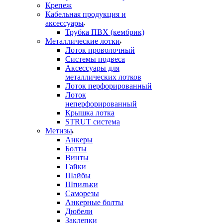
Крепеж
Кабельная продукция и
аксессуары
Трубка ПВХ (кембрик)
Металлические лотки
Лоток проволочный
Системы подвеса
Аксессуары для
металлических лотков
Лоток перфорированный
Лоток
неперфорированный
Крышка лотка
STRUT система
Метизы
Анкеры
Болты
Винты
Гайки
Шайбы
Шпильки
Саморезы
Анкерные болты
Дюбели
Заклепки