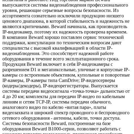
выпускаются системы видеонаблюдения профессионального
уровня, решающие серьезные вопросы безопасности. Из
ассортимента сознательно исключили продукцию низшего
ценового диапазона, в которой стабильность и надежность не
являются критичными. Beward начинала, как производитель
IP-видеокамер, поэтому их надежность проверена временем.
В компании Beward хорошо поставлен сервис технической
поддержки, консультации по техническим вопросам дают
специалисты с высокой квалификацией в области IP-
видеонаблюдения. Это способствует надежной работе
оборудования в течение всего эксплуатационного срока.
Продукция Beward включает в себя IP-видеокамеры с
разрешением D1 и мегапиксельные, уличные и корпусные IP-
камеры со встроенным объективом, купольные и поворотные
IP-камеры, IP-камеры типа CamDrive; IP-видеосерверы
(кодеры/декодеры), IP-видеорегистраторы. Выпускается
системы передачи видеосигнала «точка-точка» дальностью от
4 до 20 км; комплекты для передачи IP-видео по кабельным
линиям и сетям TCP-IP, системы передачи обычного,
аналогового видео по кабелю «витая пара», платы
видеозахвата и широкий спектр проводного и беспроводного
сетевого оборудования - антенны, кабели, точки доступа.
Системы безопасности Beward, построенные на базе
оборудования Beward B1000-серии, позволяют работать с