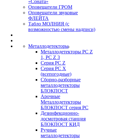
«Соната»
Оповещатели ГРОМ
Оповещатели звуковые
ФЛЕЙТА
Табло МОЛНИЯ (с
возможностью смены надписи)
Металлодетекторы
Металлодетекторы РС Z
1, PC Z 3
Серия РС Z
Серия РС X
(всепогодные)
Сборно-разборные
металлодетекторы
БЛОКПОСТ
Арочные
Металлодетекторы
БЛОКПОСТ серия РС
Дезинфекционно-
досмотровая станция
БЛОКПОСТ КИД
Ручные
металлодетекторы