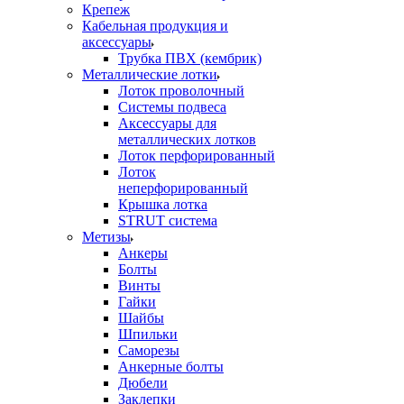
Крепеж
Кабельная продукция и
аксессуары
Трубка ПВХ (кембрик)
Металлические лотки
Лоток проволочный
Системы подвеса
Аксессуары для
металлических лотков
Лоток перфорированный
Лоток
неперфорированный
Крышка лотка
STRUT система
Метизы
Анкеры
Болты
Винты
Гайки
Шайбы
Шпильки
Саморезы
Анкерные болты
Дюбели
Заклепки