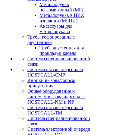
Металлорукав
негерметичный (МР)
Металлорукав в ПВХ
изоляции (МРПИ)
Аксессуары для
металлорукава
Трубы гофрированные
двустенные
Труба двустенная для
прокладки кабеля
Система специализированной
связи
Cистема вызова персонала
HOSTCALL-CMP
Кнопки вызова/сброса/
присутствия
Общее оборудование к
системам вызова персонала
HOSTCALL-NM и NP
Система вызова персонала
HOSTCALL-TM
Система специализированной
связи
Система электронной очереди
HOSTCALL-QM