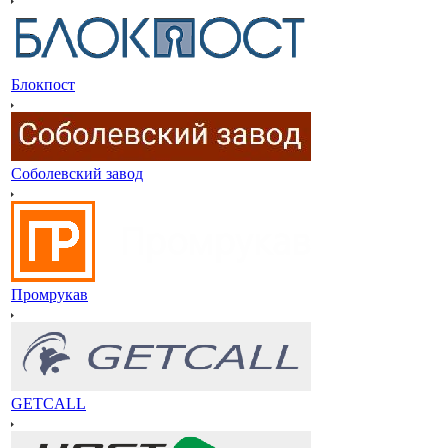
Блокпост
Соболевский завод
Промрукав
GETCALL