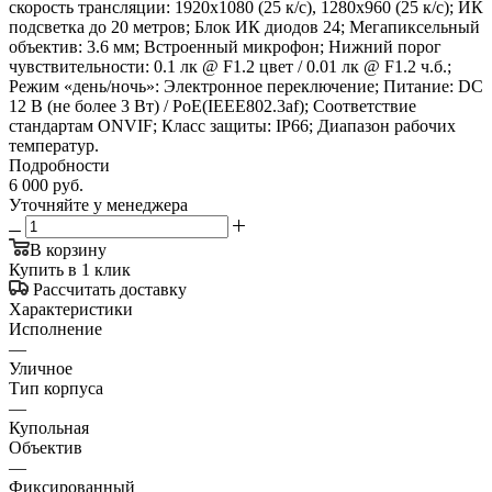
скорость трансляции: 1920х1080 (25 к/с), 1280х960 (25 к/с); ИК
подсветка до 20 метров; Блок ИК диодов 24; Мегапиксельный
объектив: 3.6 мм; Встроенный микрофон; Нижний порог
чувствительности: 0.1 лк @ F1.2 цвет / 0.01 лк @ F1.2 ч.б.;
Режим «день/ночь»: Электронное переключение; Питание: DC
12 В (не более 3 Вт) / PoE(IEEE802.3af); Соответствие
стандартам ONVIF; Класс защиты: IP66; Диапазон рабочих
температур.
Подробности
6 000
руб.
Уточняйте у менеджера
В корзину
Купить в 1 клик
Рассчитать доставку
Характеристики
Исполнение
—
Уличное
Тип корпуса
—
Купольная
Объектив
—
Фиксированный