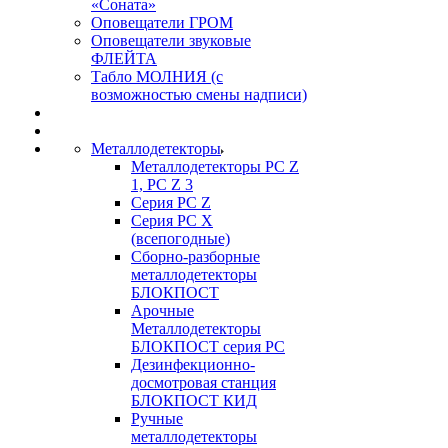
«Соната»
Оповещатели ГРОМ
Оповещатели звуковые
ФЛЕЙТА
Табло МОЛНИЯ (с
возможностью смены надписи)
Металлодетекторы
Металлодетекторы РС Z
1, PC Z 3
Серия РС Z
Серия РС X
(всепогодные)
Сборно-разборные
металлодетекторы
БЛОКПОСТ
Арочные
Металлодетекторы
БЛОКПОСТ серия РС
Дезинфекционно-
досмотровая станция
БЛОКПОСТ КИД
Ручные
металлодетекторы