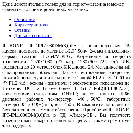
Цена действительна только для интернет-магазина и может
отличаться от цен в розничных магазинах
Описание
Характеристики
Отзывы
Доставка и оплата
IPTRONIC IPT-IPL1080DM(3,6)PA - антивандальная IP-
камера; построена на матрице 1/2,9" Sony; 2-х мегапиксельная;
формат сжатия: H.264/MJPEG. Разрешение и скорость
трансляции: 1920х1080 (25 к/с), 1280х960 (25 к/с); ИК-
подсветка до 20 метров; блок ИК диодов 24. Мегапиксельный
фиксированный объектив: 3.6 мм; встроенный микрофон;
нижний порог чувствительности: 0.1 лк @ F1.2 цвет / 0.01 лк
@ F1.2 ч.б.; режим «день/ночь»: электронное переключение.
Питание: DC 12 В (не более 3 Вт) / PoE(IEEE802.3af);
соответствие стандартам ONVIF; класс защиты: IP66;
диапазон рабочих температур: -40...+50°С; габаритные
размеры: 94 x 69(H) mm; вес: 450 г. В комплекте поставляется
бесплатное программное обеспечение. Приобретая IPTRONIC
IPT-IPL1080DM(3,6)PA в ТД «Лидер-СБ», Вы получаете
качественный товар по отличной цене, а также грамотную
техподдержку.