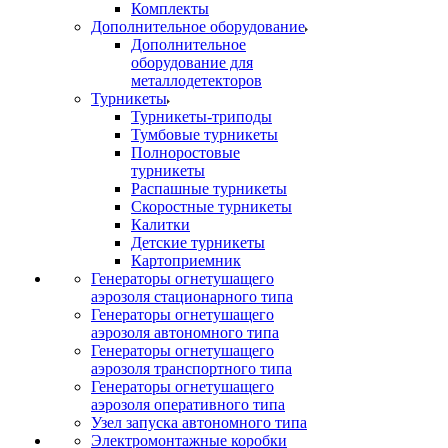
Комплекты
Дополнительное оборудование
Дополнительное
оборудование для
металлодетекторов
Турникеты
Турникеты-триподы
Тумбовые турникеты
Полноростовые
турникеты
Распашные турникеты
Скоростные турникеты
Калитки
Детские турникеты
Картоприемник
Генераторы огнетушащего
аэрозоля стационарного типа
Генераторы огнетушащего
аэрозоля автономного типа
Генераторы огнетушащего
аэрозоля транспортного типа
Генераторы огнетушащего
аэрозоля оперативного типа
Узел запуска автономного типа
Электромонтажные коробки