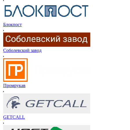
Блокпост
Соболевский завод
Промрукав
GETCALL