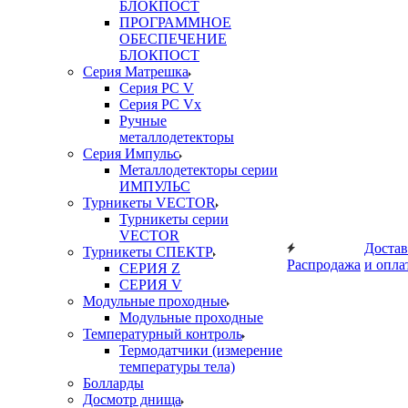
БЛОКПОСТ
ПРОГРАММНОЕ
ОБЕСПЕЧЕНИЕ
БЛОКПОСТ
Серия Матрешка
Серия PC V
Серия PC Vx
Ручные
металлодетекторы
Серия Импульс
Металлодетекторы серии
ИМПУЛЬС
Турникеты VECTOR
Турникеты серии
VECTOR
Достав
Турникеты СПЕКТР
Распродажа
и опла
СЕРИЯ Z
СЕРИЯ V
Модульные проходные
Модульные проходные
Температурный контроль
Термодатчики (измерение
температуры тела)
Болларды
Досмотр днища