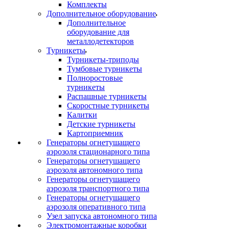
Комплекты
Дополнительное оборудование
Дополнительное
оборудование для
металлодетекторов
Турникеты
Турникеты-триподы
Тумбовые турникеты
Полноростовые
турникеты
Распашные турникеты
Скоростные турникеты
Калитки
Детские турникеты
Картоприемник
Генераторы огнетушащего
аэрозоля стационарного типа
Генераторы огнетушащего
аэрозоля автономного типа
Генераторы огнетушащего
аэрозоля транспортного типа
Генераторы огнетушащего
аэрозоля оперативного типа
Узел запуска автономного типа
Электромонтажные коробки