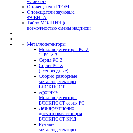
«Соната»
Оповещатели ГРОМ
Оповещатели звуковые
ФЛЕЙТА
Табло МОЛНИЯ (с
возможностью смены надписи)
Металлодетекторы
Металлодетекторы РС Z
1, PC Z 3
Серия РС Z
Серия РС X
(всепогодные)
Сборно-разборные
металлодетекторы
БЛОКПОСТ
Арочные
Металлодетекторы
БЛОКПОСТ серия РС
Дезинфекционно-
досмотровая станция
БЛОКПОСТ КИД
Ручные
металлодетекторы