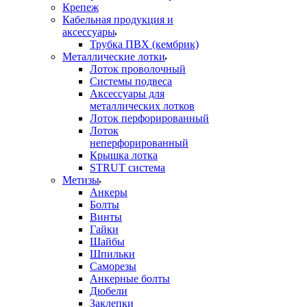
Крепеж
Кабельная продукция и
аксессуары
Трубка ПВХ (кембрик)
Металлические лотки
Лоток проволочный
Системы подвеса
Аксессуары для
металлических лотков
Лоток перфорированный
Лоток
неперфорированный
Крышка лотка
STRUT система
Метизы
Анкеры
Болты
Винты
Гайки
Шайбы
Шпильки
Саморезы
Анкерные болты
Дюбели
Заклепки