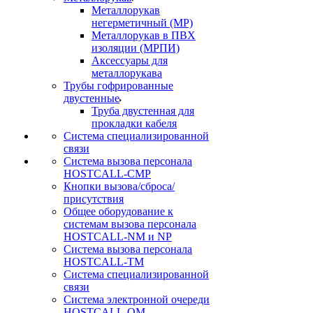
Металлорукав
негерметичный (МР)
Металлорукав в ПВХ
изоляции (МРПИ)
Аксессуары для
металлорукава
Трубы гофрированные
двустенные
Труба двустенная для
прокладки кабеля
Система специализированной
связи
Cистема вызова персонала
HOSTCALL-CMP
Кнопки вызова/сброса/
присутствия
Общее оборудование к
системам вызова персонала
HOSTCALL-NM и NP
Система вызова персонала
HOSTCALL-TM
Система специализированной
связи
Система электронной очереди
HOSTCALL-QM