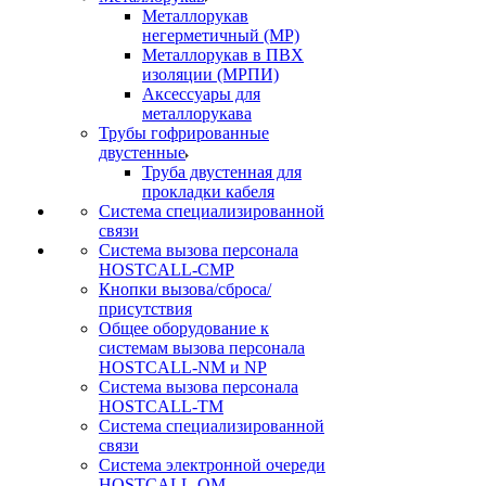
Металлорукав
негерметичный (МР)
Металлорукав в ПВХ
изоляции (МРПИ)
Аксессуары для
металлорукава
Трубы гофрированные
двустенные
Труба двустенная для
прокладки кабеля
Система специализированной
связи
Cистема вызова персонала
HOSTCALL-CMP
Кнопки вызова/сброса/
присутствия
Общее оборудование к
системам вызова персонала
HOSTCALL-NM и NP
Система вызова персонала
HOSTCALL-TM
Система специализированной
связи
Система электронной очереди
HOSTCALL-QM