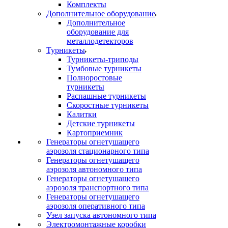
Комплекты
Дополнительное оборудование
Дополнительное
оборудование для
металлодетекторов
Турникеты
Турникеты-триподы
Тумбовые турникеты
Полноростовые
турникеты
Распашные турникеты
Скоростные турникеты
Калитки
Детские турникеты
Картоприемник
Генераторы огнетушащего
аэрозоля стационарного типа
Генераторы огнетушащего
аэрозоля автономного типа
Генераторы огнетушащего
аэрозоля транспортного типа
Генераторы огнетушащего
аэрозоля оперативного типа
Узел запуска автономного типа
Электромонтажные коробки