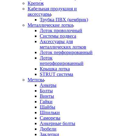
Крепеж
Кабельная продукция и
аксессуары
Трубка ПВХ (кембрик)
Металлические лотки
Лоток проволочный
Системы подвеса
Аксессуары для
металлических лотков
Лоток перфорированный
Лоток
неперфорированный
Крышка лотка
STRUT система
Метизы
Анкеры
Болты
Винты
Гайки
Шайбы
Шпильки
Саморезы
Анкерные болты
Дюбели
Заклепки