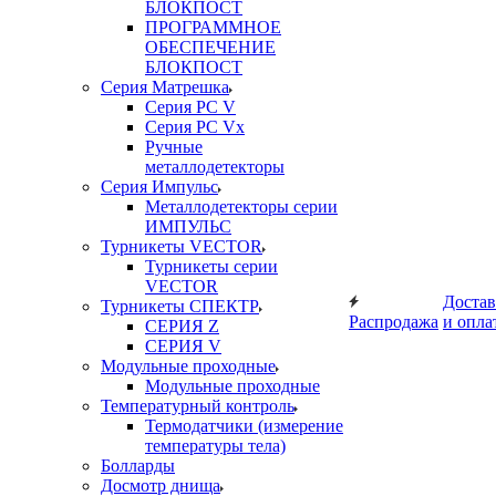
БЛОКПОСТ
ПРОГРАММНОЕ
ОБЕСПЕЧЕНИЕ
БЛОКПОСТ
Серия Матрешка
Серия PC V
Серия PC Vx
Ручные
металлодетекторы
Серия Импульс
Металлодетекторы серии
ИМПУЛЬС
Турникеты VECTOR
Турникеты серии
VECTOR
Достав
Турникеты СПЕКТР
Распродажа
и опла
СЕРИЯ Z
СЕРИЯ V
Модульные проходные
Модульные проходные
Температурный контроль
Термодатчики (измерение
температуры тела)
Болларды
Досмотр днища