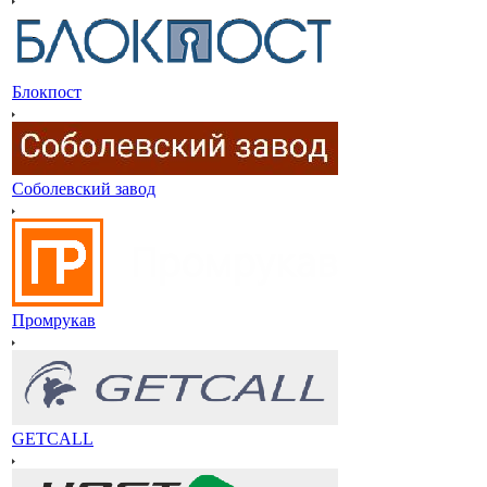
Блокпост
Соболевский завод
Промрукав
GETCALL