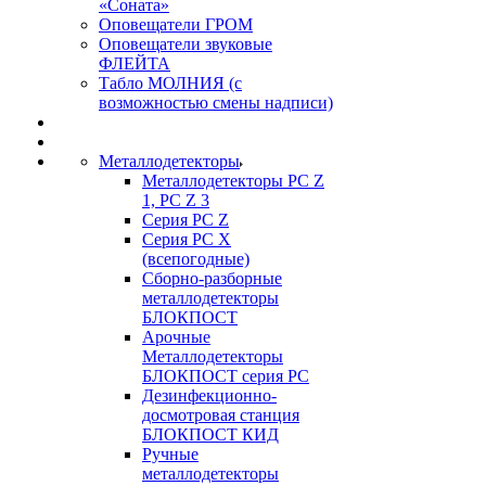
«Соната»
Оповещатели ГРОМ
Оповещатели звуковые
ФЛЕЙТА
Табло МОЛНИЯ (с
возможностью смены надписи)
Металлодетекторы
Металлодетекторы РС Z
1, PC Z 3
Серия РС Z
Серия РС X
(всепогодные)
Сборно-разборные
металлодетекторы
БЛОКПОСТ
Арочные
Металлодетекторы
БЛОКПОСТ серия РС
Дезинфекционно-
досмотровая станция
БЛОКПОСТ КИД
Ручные
металлодетекторы