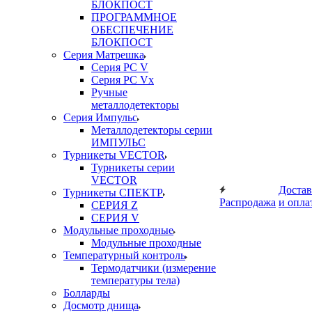
БЛОКПОСТ
ПРОГРАММНОЕ
ОБЕСПЕЧЕНИЕ
БЛОКПОСТ
Серия Матрешка
Серия PC V
Серия PC Vx
Ручные
металлодетекторы
Серия Импульс
Металлодетекторы серии
ИМПУЛЬС
Турникеты VECTOR
Турникеты серии
VECTOR
Достав
Турникеты СПЕКТР
Распродажа
и опла
СЕРИЯ Z
СЕРИЯ V
Модульные проходные
Модульные проходные
Температурный контроль
Термодатчики (измерение
температуры тела)
Болларды
Досмотр днища