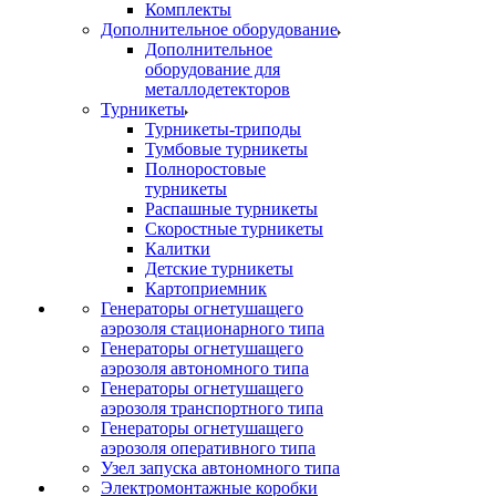
Комплекты
Дополнительное оборудование
Дополнительное
оборудование для
металлодетекторов
Турникеты
Турникеты-триподы
Тумбовые турникеты
Полноростовые
турникеты
Распашные турникеты
Скоростные турникеты
Калитки
Детские турникеты
Картоприемник
Генераторы огнетушащего
аэрозоля стационарного типа
Генераторы огнетушащего
аэрозоля автономного типа
Генераторы огнетушащего
аэрозоля транспортного типа
Генераторы огнетушащего
аэрозоля оперативного типа
Узел запуска автономного типа
Электромонтажные коробки