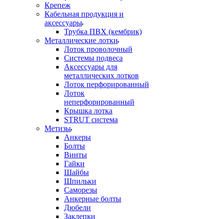
Крепеж
Кабельная продукция и
аксессуары
Трубка ПВХ (кембрик)
Металлические лотки
Лоток проволочный
Системы подвеса
Аксессуары для
металлических лотков
Лоток перфорированный
Лоток
неперфорированный
Крышка лотка
STRUT система
Метизы
Анкеры
Болты
Винты
Гайки
Шайбы
Шпильки
Саморезы
Анкерные болты
Дюбели
Заклепки