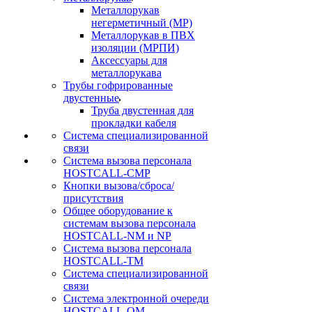
Металлорукав
негерметичный (МР)
Металлорукав в ПВХ
изоляции (МРПИ)
Аксессуары для
металлорукава
Трубы гофрированные
двустенные
Труба двустенная для
прокладки кабеля
Система специализированной
связи
Cистема вызова персонала
HOSTCALL-CMP
Кнопки вызова/сброса/
присутствия
Общее оборудование к
системам вызова персонала
HOSTCALL-NM и NP
Система вызова персонала
HOSTCALL-TM
Система специализированной
связи
Система электронной очереди
HOSTCALL-QM