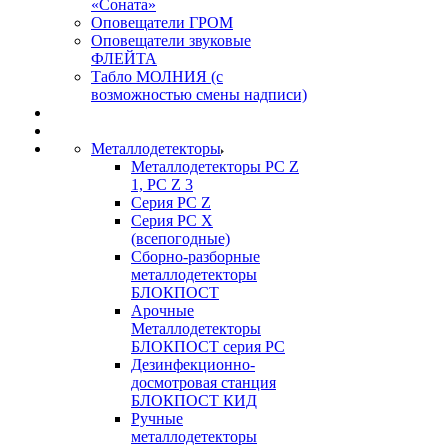
«Соната»
Оповещатели ГРОМ
Оповещатели звуковые
ФЛЕЙТА
Табло МОЛНИЯ (с
возможностью смены надписи)
Металлодетекторы
Металлодетекторы РС Z
1, PC Z 3
Серия РС Z
Серия РС X
(всепогодные)
Сборно-разборные
металлодетекторы
БЛОКПОСТ
Арочные
Металлодетекторы
БЛОКПОСТ серия РС
Дезинфекционно-
досмотровая станция
БЛОКПОСТ КИД
Ручные
металлодетекторы