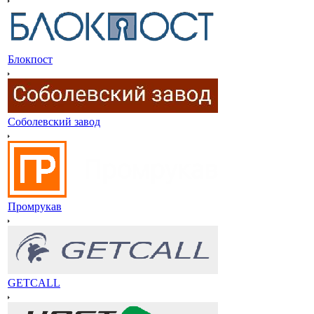
Блокпост
Соболевский завод
Промрукав
GETCALL