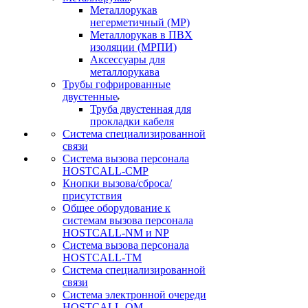
Металлорукав
негерметичный (МР)
Металлорукав в ПВХ
изоляции (МРПИ)
Аксессуары для
металлорукава
Трубы гофрированные
двустенные
Труба двустенная для
прокладки кабеля
Система специализированной
связи
Cистема вызова персонала
HOSTCALL-CMP
Кнопки вызова/сброса/
присутствия
Общее оборудование к
системам вызова персонала
HOSTCALL-NM и NP
Система вызова персонала
HOSTCALL-TM
Система специализированной
связи
Система электронной очереди
HOSTCALL-QM