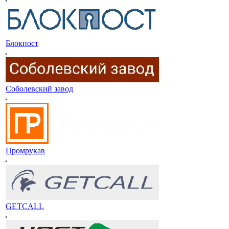
Блокпост
Соболевский завод
Промрукав
GETCALL