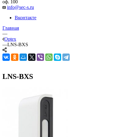
оф. 100
info@sec-s.ru
Вконтакте
Главная
—
Optex
—
LNS-BXS
LNS-BXS