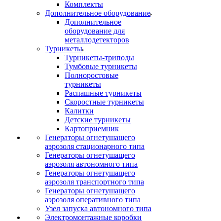
Комплекты
Дополнительное оборудование
Дополнительное
оборудование для
металлодетекторов
Турникеты
Турникеты-триподы
Тумбовые турникеты
Полноростовые
турникеты
Распашные турникеты
Скоростные турникеты
Калитки
Детские турникеты
Картоприемник
Генераторы огнетушащего
аэрозоля стационарного типа
Генераторы огнетушащего
аэрозоля автономного типа
Генераторы огнетушащего
аэрозоля транспортного типа
Генераторы огнетушащего
аэрозоля оперативного типа
Узел запуска автономного типа
Электромонтажные коробки