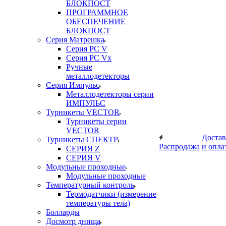
БЛОКПОСТ
ПРОГРАММНОЕ
ОБЕСПЕЧЕНИЕ
БЛОКПОСТ
Серия Матрешка
Серия PC V
Серия PC Vx
Ручные
металлодетекторы
Серия Импульс
Металлодетекторы серии
ИМПУЛЬС
Турникеты VECTOR
Турникеты серии
VECTOR
Достав
Турникеты СПЕКТР
Распродажа
и опла
СЕРИЯ Z
СЕРИЯ V
Модульные проходные
Модульные проходные
Температурный контроль
Термодатчики (измерение
температуры тела)
Болларды
Досмотр днища