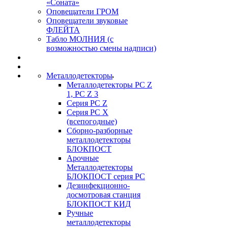
«Соната»
Оповещатели ГРОМ
Оповещатели звуковые
ФЛЕЙТА
Табло МОЛНИЯ (с
возможностью смены надписи)
Металлодетекторы
Металлодетекторы РС Z
1, PC Z 3
Серия РС Z
Серия РС X
(всепогодные)
Сборно-разборные
металлодетекторы
БЛОКПОСТ
Арочные
Металлодетекторы
БЛОКПОСТ серия РС
Дезинфекционно-
досмотровая станция
БЛОКПОСТ КИД
Ручные
металлодетекторы