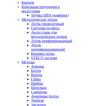
Крепеж
Кабельная продукция и
аксессуары
Трубка ПВХ (кембрик)
Металлические лотки
Лоток проволочный
Системы подвеса
Аксессуары для
металлических лотков
Лоток перфорированный
Лоток
неперфорированный
Крышка лотка
STRUT система
Метизы
Анкеры
Болты
Винты
Гайки
Шайбы
Шпильки
Саморезы
Анкерные болты
Дюбели
Заклепки