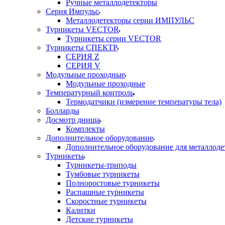
Ручные металлодетекторы
Серия Импульс
Металлодетекторы серии ИМПУЛЬС
Турникеты VECTOR
Турникеты серии VECTOR
Турникеты СПЕКТР
СЕРИЯ Z
СЕРИЯ V
Модульные проходные
Модульные проходные
Температурный контроль
Термодатчики (измерение температуры тела)
Болларды
Досмотр днища
Комплекты
Дополнительное оборудование
Дополнительное оборудование для металлоде
Турникеты
Турникеты-триподы
Тумбовые турникеты
Полноростовые турникеты
Распашные турникеты
Скоростные турникеты
Калитки
Детские турникеты