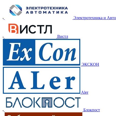
Электротехника и Авт
Вистл
ЭКСКОН
Aler
Блокпост