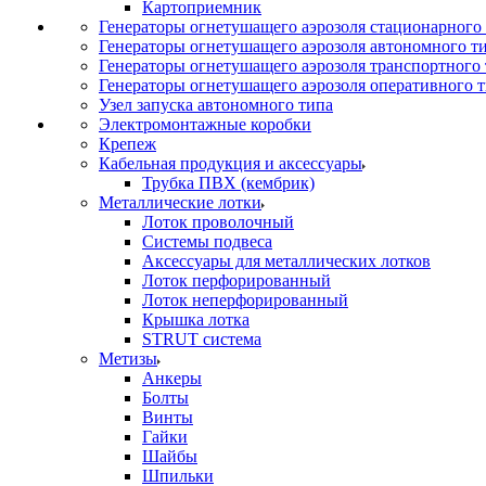
Картоприемник
Генераторы огнетушащего аэрозоля стационарного
Генераторы огнетушащего аэрозоля автономного т
Генераторы огнетушащего аэрозоля транспортного
Генераторы огнетушащего аэрозоля оперативного 
Узел запуска автономного типа
Электромонтажные коробки
Крепеж
Кабельная продукция и аксессуары
Трубка ПВХ (кембрик)
Металлические лотки
Лоток проволочный
Системы подвеса
Аксессуары для металлических лотков
Лоток перфорированный
Лоток неперфорированный
Крышка лотка
STRUT система
Метизы
Анкеры
Болты
Винты
Гайки
Шайбы
Шпильки