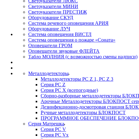
Светоуказатели ЛЮКС
Светоуказатели МИНИ
Светоуказатели ПРЕСТИЖ
Оборудование СКУД
Система речевого оповещения АРИЯ
Оборудование ЛУЧ
Система оповещения ВИСТЛ
Система оповещения о пожаре «Соната»
Оповещатели ГРОМ
Оповещатели звуковые ФЛЕЙТА
Табло МОЛНИЯ (с возможностью смены надписи)
Металлодетекторы
Металлодетекторы РС Z 1, PC Z 3
Серия РС Z
Серия РС X (всепогодные)
Сборно-разборные металлодетекторы БЛО
Арочные Металлодетекторы БЛОКПОСТ сер
Дезинфекционно-досмотровая станция БЛ
Ручные металлодетекторы БЛОКПОСТ
ПРОГРАММНОЕ ОБЕСПЕЧЕНИЕ БЛОКПО
Серия Матрешка
Серия PC V
Серия PC Vx