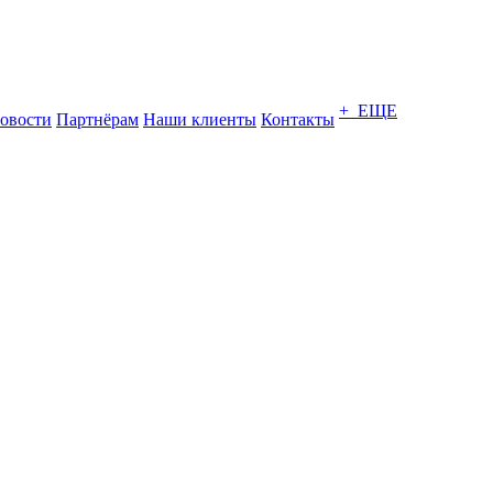
+ ЕЩЕ
овости
Партнёрам
Наши клиенты
Контакты