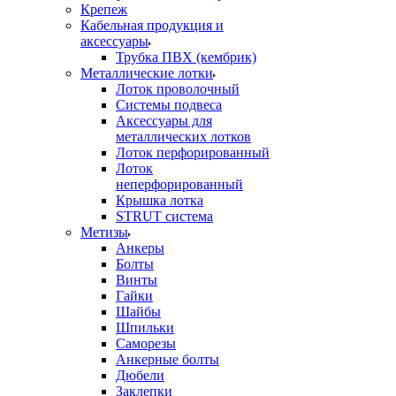
Крепеж
Кабельная продукция и
аксессуары
Трубка ПВХ (кембрик)
Металлические лотки
Лоток проволочный
Системы подвеса
Аксессуары для
металлических лотков
Лоток перфорированный
Лоток
неперфорированный
Крышка лотка
STRUT система
Метизы
Анкеры
Болты
Винты
Гайки
Шайбы
Шпильки
Саморезы
Анкерные болты
Дюбели
Заклепки