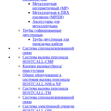
Металлорукав
негерметичный (МР)
Металлорукав в ПВХ
изоляции (МРПИ)
Аксессуары для
металлорукава
Трубы гофрированные
двустенные
Труба двустенная для
прокладки кабеля
Система специализированной
связи
Cистема вызова персонала
HOSTCALL-CMP
Кнопки вызова/сброса/
присутствия
Общее оборудование к
системам вызова персонала
HOSTCALL-NM и NP
Система вызова персонала
HOSTCALL-TM
Система специализированной
связи
Система электронной очереди
HOSTCALL-QM