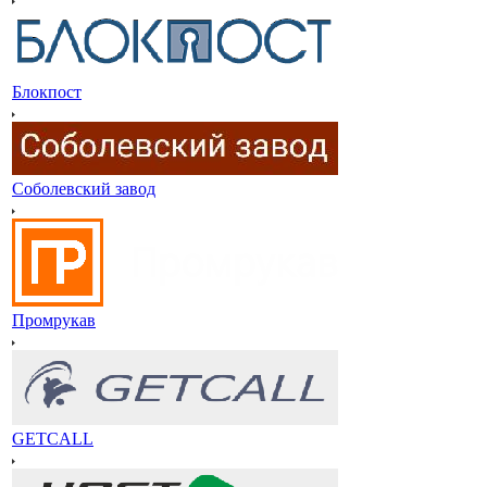
Блокпост
Соболевский завод
Промрукав
GETCALL