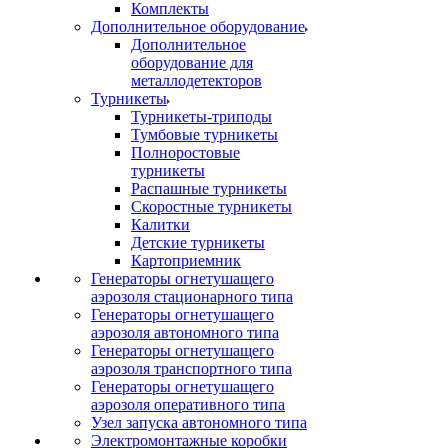
Комплекты
Дополнительное оборудование
Дополнительное
оборудование для
металлодетекторов
Турникеты
Турникеты-триподы
Тумбовые турникеты
Полноростовые
турникеты
Распашные турникеты
Скоростные турникеты
Калитки
Детские турникеты
Картоприемник
Генераторы огнетушащего
аэрозоля стационарного типа
Генераторы огнетушащего
аэрозоля автономного типа
Генераторы огнетушащего
аэрозоля транспортного типа
Генераторы огнетушащего
аэрозоля оперативного типа
Узел запуска автономного типа
Электромонтажные коробки