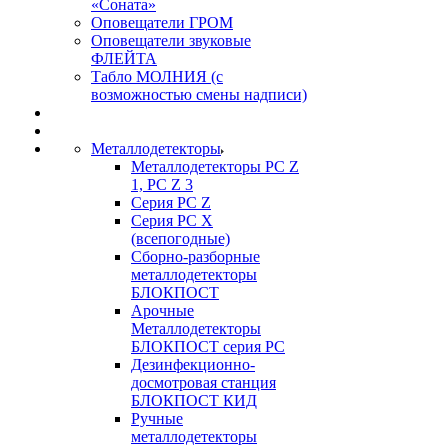
«Соната»
Оповещатели ГРОМ
Оповещатели звуковые
ФЛЕЙТА
Табло МОЛНИЯ (с
возможностью смены надписи)
Металлодетекторы
Металлодетекторы РС Z
1, PC Z 3
Серия РС Z
Серия РС X
(всепогодные)
Сборно-разборные
металлодетекторы
БЛОКПОСТ
Арочные
Металлодетекторы
БЛОКПОСТ серия РС
Дезинфекционно-
досмотровая станция
БЛОКПОСТ КИД
Ручные
металлодетекторы