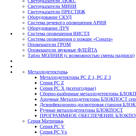
Светоуказатели ЛЮКС
Светоуказатели МИНИ
Светоуказатели ПРЕСТИЖ
Оборудование СКУД
Система речевого оповещения АРИЯ
Оборудование ЛУЧ
Система оповещения ВИСТЛ
Система оповещения о пожаре «Соната»
Оповещатели ГРОМ
Оповещатели звуковые ФЛЕЙТА
Табло МОЛНИЯ (с возможностью смены надписи)
Металлодетекторы
Металлодетекторы РС Z 1, PC Z 3
Серия РС Z
Серия РС X (всепогодные)
Сборно-разборные металлодетекторы БЛО
Арочные Металлодетекторы БЛОКПОСТ сер
Дезинфекционно-досмотровая станция БЛ
Ручные металлодетекторы БЛОКПОСТ
ПРОГРАММНОЕ ОБЕСПЕЧЕНИЕ БЛОКПО
Серия Матрешка
Серия PC V
Серия PC Vx