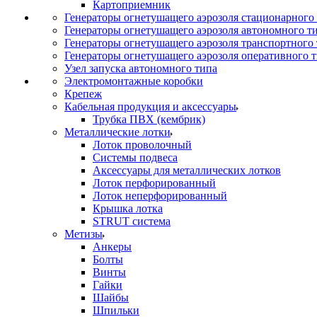
Картоприемник
Генераторы огнетушащего аэрозоля стационарного
Генераторы огнетушащего аэрозоля автономного т
Генераторы огнетушащего аэрозоля транспортного
Генераторы огнетушащего аэрозоля оперативного 
Узел запуска автономного типа
Электромонтажные коробки
Крепеж
Кабельная продукция и аксессуары
Трубка ПВХ (кембрик)
Металлические лотки
Лоток проволочный
Системы подвеса
Аксессуары для металлических лотков
Лоток перфорированный
Лоток неперфорированный
Крышка лотка
STRUT система
Метизы
Анкеры
Болты
Винты
Гайки
Шайбы
Шпильки