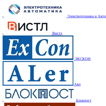
Электротехника и Авт
Вистл
ЭКСКОН
Aler
Блокпост