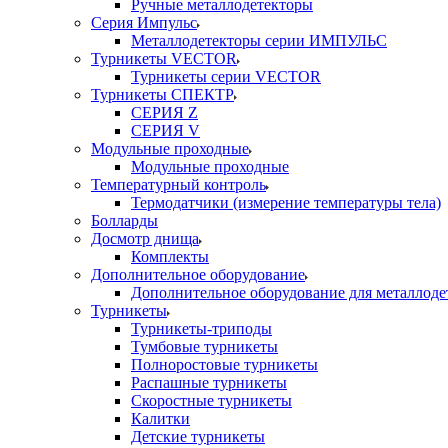
Ручные металлодетекторы
Серия Импульс
Металлодетекторы серии ИМПУЛЬС
Турникеты VECTOR
Турникеты серии VECTOR
Турникеты СПЕКТР
СЕРИЯ Z
СЕРИЯ V
Модульные проходные
Модульные проходные
Температурный контроль
Термодатчики (измерение температуры тела)
Болларды
Досмотр днища
Комплекты
Дополнительное оборудование
Дополнительное оборудование для металлоде
Турникеты
Турникеты-триподы
Тумбовые турникеты
Полноростовые турникеты
Распашные турникеты
Скоростные турникеты
Калитки
Детские турникеты