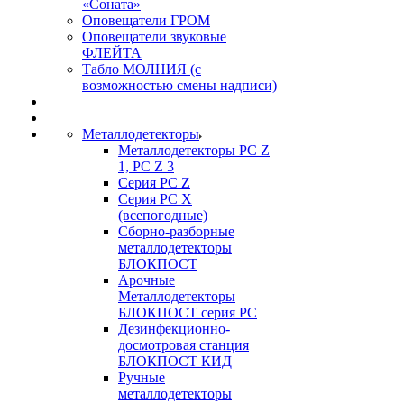
«Соната»
Оповещатели ГРОМ
Оповещатели звуковые
ФЛЕЙТА
Табло МОЛНИЯ (с
возможностью смены надписи)
Металлодетекторы
Металлодетекторы РС Z
1, PC Z 3
Серия РС Z
Серия РС X
(всепогодные)
Сборно-разборные
металлодетекторы
БЛОКПОСТ
Арочные
Металлодетекторы
БЛОКПОСТ серия РС
Дезинфекционно-
досмотровая станция
БЛОКПОСТ КИД
Ручные
металлодетекторы