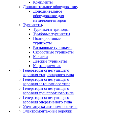
Комплекты
Дополнительное оборудование
Дополнительное
оборудование для
металлодетекторов
Турникеты
Турникеты-триподы
Тумбовые турникеты
Полноростовые
турникеты
Распашные турникеты
Скоростные турникеты
Калитки
Детские турникеты
Картоприемник
Генераторы огнетушащего
аэрозоля стационарного типа
Генераторы огнетушащего
аэрозоля автономного типа
Генераторы огнетушащего
аэрозоля транспортного типа
Генераторы огнетушащего
аэрозоля оперативного типа
Узел запуска автономного типа
Электромонтажные коробки