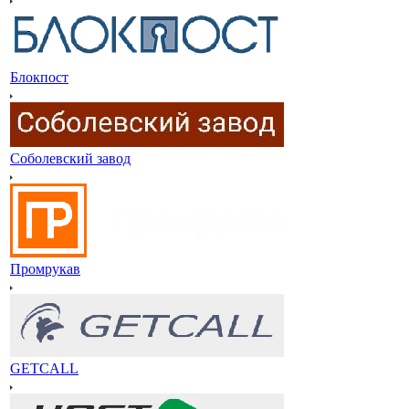
Блокпост
Соболевский завод
Промрукав
GETCALL