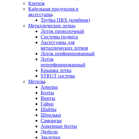
Крепеж
Кабельная продукция и
аксессуары
Трубка ПВХ (кембрик)
Металлические лотки
Лоток проволочный
Системы подвеса
Аксессуары для
металлических лотков
Лоток перфорированный
Лоток
неперфорированный
Крышка лотка
STRUT система
Метизы
Анкеры
Болты
Винты
Гайки
Шайбы
Шпильки
Саморезы
Анкерные болты
Дюбели
Заклепки