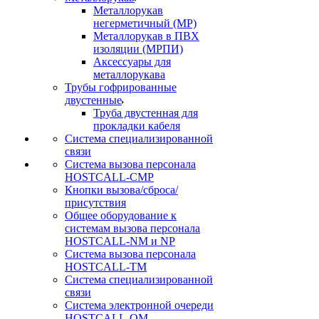
Металлорукав
негерметичный (МР)
Металлорукав в ПВХ
изоляции (МРПИ)
Аксессуары для
металлорукава
Трубы гофрированные
двустенные
Труба двустенная для
прокладки кабеля
Система специализированной
связи
Cистема вызова персонала
HOSTCALL-CMP
Кнопки вызова/сброса/
присутствия
Общее оборудование к
системам вызова персонала
HOSTCALL-NM и NP
Система вызова персонала
HOSTCALL-TM
Система специализированной
связи
Система электронной очереди
HOSTCALL-QM