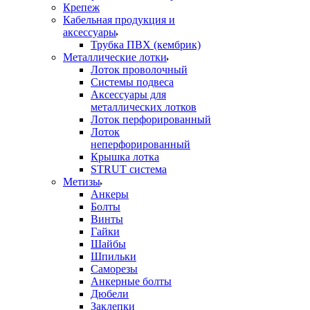
Крепеж
Кабельная продукция и
аксессуары
Трубка ПВХ (кембрик)
Металлические лотки
Лоток проволочный
Системы подвеса
Аксессуары для
металлических лотков
Лоток перфорированный
Лоток
неперфорированный
Крышка лотка
STRUT система
Метизы
Анкеры
Болты
Винты
Гайки
Шайбы
Шпильки
Саморезы
Анкерные болты
Дюбели
Заклепки