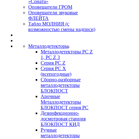
«Соната»
Оповещатели ГРОМ
Оповещатели звуковые
ФЛЕЙТА
Табло МОЛНИЯ (с
возможностью смены надписи)
Металлодетекторы
Металлодетекторы РС Z
1, PC Z 3
Серия РС Z
Серия РС X
(всепогодные)
Сборно-разборные
металлодетекторы
БЛОКПОСТ
Арочные
Металлодетекторы
БЛОКПОСТ серия РС
Дезинфекционно-
досмотровая станция
БЛОКПОСТ КИД
Ручные
металлодетекторы