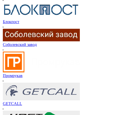
Блокпост
Соболевский завод
Промрукав
GETCALL