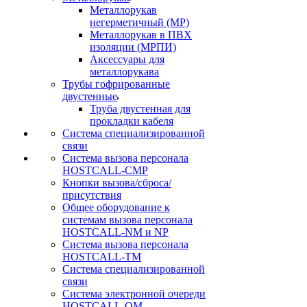
Металлорукав
негерметичный (МР)
Металлорукав в ПВХ
изоляции (МРПИ)
Аксессуары для
металлорукава
Трубы гофрированные
двустенные
Труба двустенная для
прокладки кабеля
Система специализированной
связи
Cистема вызова персонала
HOSTCALL-CMP
Кнопки вызова/сброса/
присутствия
Общее оборудование к
системам вызова персонала
HOSTCALL-NM и NP
Система вызова персонала
HOSTCALL-TM
Система специализированной
связи
Система электронной очереди
HOSTCALL-QM