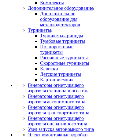
Комплекты
Дополнительное оборудование
Дополнительное
оборудование для
металлодетекторов
Турникеты
Турникеты-триподы
Тумбовые турникеты
Полноростовые
турникеты
Распашные турникеты
Скоростные турникеты
Калитки
Детские турникеты
Картоприемник
Генераторы огнетушащего
аэрозоля стационарного типа
Генераторы огнетушащего
аэрозоля автономного типа
Генераторы огнетушащего
аэрозоля транспортного типа
Генераторы огнетушащего
аэрозоля оперативного типа
Узел запуска автономного типа
Электромонтажные коробки