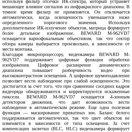
используя фильтр отсечки ИК-спектра, который устраняет
мешающее влияние сигналов из инфракрасного диапазона. В
темное время фильтр не применяется. Он отключается
автоматически, когда освещенность уменьшается ниже
определенного порогового значения. Используя
дополнительное ИК-излучение объектов, матрица формирует
более детальное изображение. BEWARD M-962VD7
оснащается вариофокальным объективом, так что сектор
обзора камеры выбирается произвольно, в зависимости от
места монтажа.
Благодаря микропроцессору, видеокамера BEWARD M-
962VD7 поддерживает цифровые функции обработки
изображения. Цифровое расширение динамического
диапазона повышает разборчивость видео при
высококонтрастном освещении. А цифровое шумоподавление
позволяет вести наблюдение при слабой освещенности. Это
достигается за счет того, что при сравнении соседних кадров
видеоряда обнаруживаются и корректируются искаженные
пиксели. BEWARD M-962VD7 оснащается 4-зонным
детектором движения, что дает возможность вести
наблюдение в автоматическом режиме. Еще одна полезная
функция — маскирование приватных зон. Баланс белого
поддерживается автоматически, так что цвет объектов не
изменяется в зависимости от типа освещения. За счет
компенсации засветки (BLC, HLC) видеокамера формирует