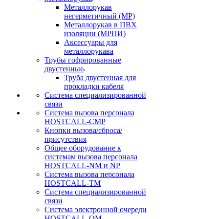
Металлорукав
негерметичный (МР)
Металлорукав в ПВХ
изоляции (МРПИ)
Аксессуары для
металлорукава
Трубы гофрированные
двустенные
Труба двустенная для
прокладки кабеля
Система специализированной
связи
Cистема вызова персонала
HOSTCALL-CMP
Кнопки вызова/сброса/
присутствия
Общее оборудование к
системам вызова персонала
HOSTCALL-NM и NP
Система вызова персонала
HOSTCALL-TM
Система специализированной
связи
Система электронной очереди
HOSTCALL-QM