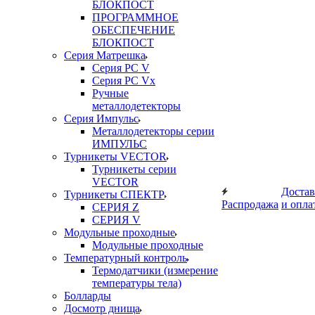
БЛОКПОСТ
ПРОГРАММНОЕ
ОБЕСПЕЧЕНИЕ
БЛОКПОСТ
Серия Матрешка
Серия PC V
Серия PC Vx
Ручные
металлодетекторы
Серия Импульс
Металлодетекторы серии
ИМПУЛЬС
Турникеты VECTOR
Турникеты серии
VECTOR
Достав
Турникеты СПЕКТР
Распродажа
и опла
СЕРИЯ Z
СЕРИЯ V
Модульные проходные
Модульные проходные
Температурный контроль
Термодатчики (измерение
температуры тела)
Болларды
Досмотр днища