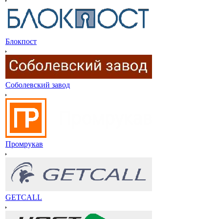
Блокпост
Соболевский завод
Промрукав
GETCALL