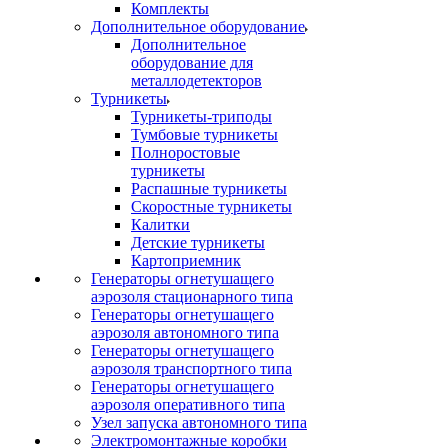
Комплекты
Дополнительное оборудование
Дополнительное
оборудование для
металлодетекторов
Турникеты
Турникеты-триподы
Тумбовые турникеты
Полноростовые
турникеты
Распашные турникеты
Скоростные турникеты
Калитки
Детские турникеты
Картоприемник
Генераторы огнетушащего
аэрозоля стационарного типа
Генераторы огнетушащего
аэрозоля автономного типа
Генераторы огнетушащего
аэрозоля транспортного типа
Генераторы огнетушащего
аэрозоля оперативного типа
Узел запуска автономного типа
Электромонтажные коробки