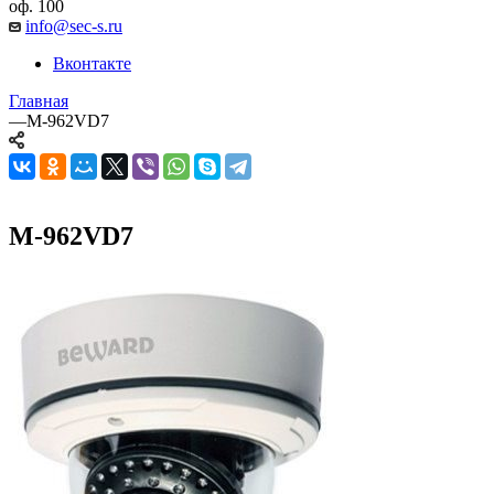
оф. 100
info@sec-s.ru
Вконтакте
Главная
—
M-962VD7
M-962VD7