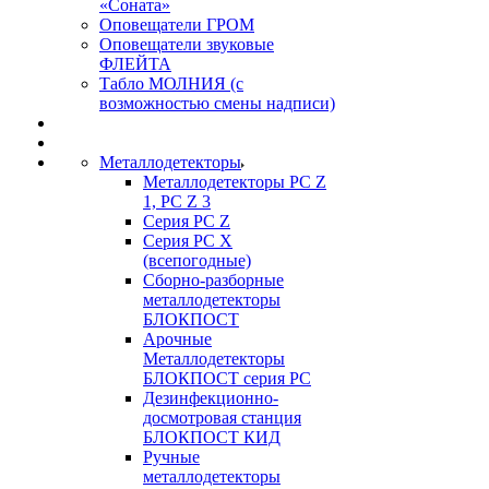
«Соната»
Оповещатели ГРОМ
Оповещатели звуковые
ФЛЕЙТА
Табло МОЛНИЯ (с
возможностью смены надписи)
Металлодетекторы
Металлодетекторы РС Z
1, PC Z 3
Серия РС Z
Серия РС X
(всепогодные)
Сборно-разборные
металлодетекторы
БЛОКПОСТ
Арочные
Металлодетекторы
БЛОКПОСТ серия РС
Дезинфекционно-
досмотровая станция
БЛОКПОСТ КИД
Ручные
металлодетекторы