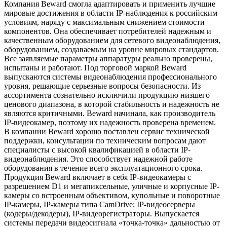
Компания Beward смогла адаптировать и применить лучшие
мировые достижения в области IP-наблюдения к российским
условиям, наряду с максимальным снижением стоимости
компонентов. Она обеспечивает потребителей надежным и
качественным оборудованием для сетевого видеонаблюдения,
оборудованием, создаваемым на уровне мировых стандартов.
Все заявляемые параметры аппаратуры реально проверены,
испытаны и работают. Под торговой маркой Beward
выпускаются системы видеонаблюдения профессионального
уровня, решающие серьезные вопросы безопасности. Из
ассортимента сознательно исключили продукцию низшего
ценового диапазона, в которой стабильность и надежность не
являются критичными. Beward начинала, как производитель
IP-видеокамер, поэтому их надежность проверена временем.
В компании Beward хорошо поставлен сервис технической
поддержки, консультации по техническим вопросам дают
специалисты с высокой квалификацией в области IP-
видеонаблюдения. Это способствует надежной работе
оборудования в течение всего эксплуатационного срока.
Продукция Beward включает в себя IP-видеокамеры с
разрешением D1 и мегапиксельные, уличные и корпусные IP-
камеры со встроенным объективом, купольные и поворотные
IP-камеры, IP-камеры типа CamDrive; IP-видеосерверы
(кодеры/декодеры), IP-видеорегистраторы. Выпускается
системы передачи видеосигнала «точка-точка» дальностью от