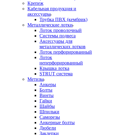
Крепеж
Кабельная продукция и
аксессуары
Трубка ПВХ (кембрик)
Металлические лотки
Лоток проволочный
Системы подвеса
Аксессуары для
металлических лотков
Лоток перфорированный
Лоток
неперфорированный
Крышка лотка
STRUT система
Метизы
Анкеры
Болты
Винты
Гайки
Шайбы
Шпильки
Саморезы
Анкерные болты
Дюбели
Заклепки