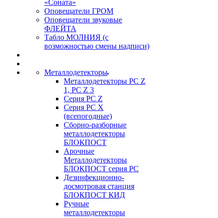
«Соната»
Оповещатели ГРОМ
Оповещатели звуковые
ФЛЕЙТА
Табло МОЛНИЯ (с
возможностью смены надписи)
Металлодетекторы
Металлодетекторы РС Z
1, PC Z 3
Серия РС Z
Серия РС X
(всепогодные)
Сборно-разборные
металлодетекторы
БЛОКПОСТ
Арочные
Металлодетекторы
БЛОКПОСТ серия РС
Дезинфекционно-
досмотровая станция
БЛОКПОСТ КИД
Ручные
металлодетекторы