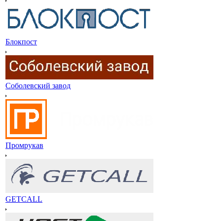
Блокпост
Соболевский завод
Промрукав
GETCALL