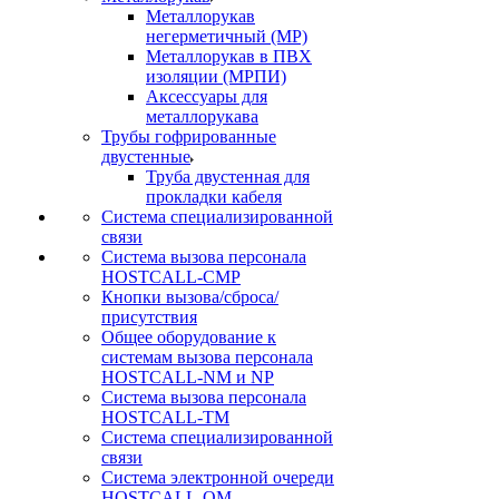
Металлорукав
негерметичный (МР)
Металлорукав в ПВХ
изоляции (МРПИ)
Аксессуары для
металлорукава
Трубы гофрированные
двустенные
Труба двустенная для
прокладки кабеля
Система специализированной
связи
Cистема вызова персонала
HOSTCALL-CMP
Кнопки вызова/сброса/
присутствия
Общее оборудование к
системам вызова персонала
HOSTCALL-NM и NP
Система вызова персонала
HOSTCALL-TM
Система специализированной
связи
Система электронной очереди
HOSTCALL-QM