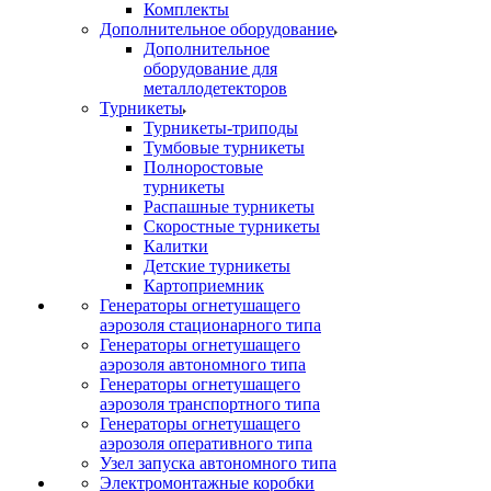
Комплекты
Дополнительное оборудование
Дополнительное
оборудование для
металлодетекторов
Турникеты
Турникеты-триподы
Тумбовые турникеты
Полноростовые
турникеты
Распашные турникеты
Скоростные турникеты
Калитки
Детские турникеты
Картоприемник
Генераторы огнетушащего
аэрозоля стационарного типа
Генераторы огнетушащего
аэрозоля автономного типа
Генераторы огнетушащего
аэрозоля транспортного типа
Генераторы огнетушащего
аэрозоля оперативного типа
Узел запуска автономного типа
Электромонтажные коробки