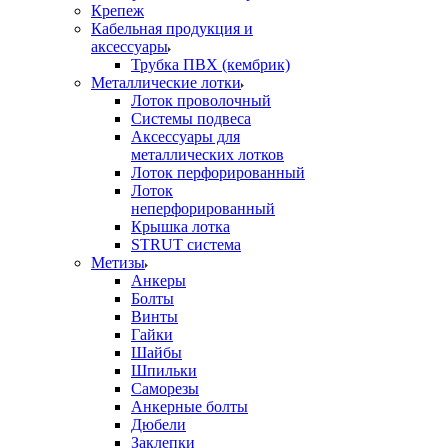
Крепеж
Кабельная продукция и
аксессуары
Трубка ПВХ (кембрик)
Металлические лотки
Лоток проволочный
Системы подвеса
Аксессуары для
металлических лотков
Лоток перфорированный
Лоток
неперфорированный
Крышка лотка
STRUT система
Метизы
Анкеры
Болты
Винты
Гайки
Шайбы
Шпильки
Саморезы
Анкерные болты
Дюбели
Заклепки