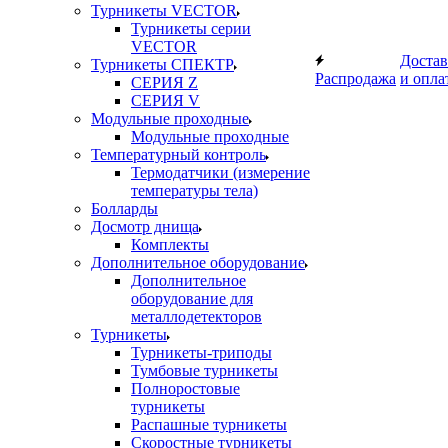
Турникеты VECTOR
Турникеты серии
VECTOR
Достав
Турникеты СПЕКТР
Распродажа
и опла
СЕРИЯ Z
СЕРИЯ V
Модульные проходные
Модульные проходные
Температурный контроль
Термодатчики (измерение
температуры тела)
Болларды
Досмотр днища
Комплекты
Дополнительное оборудование
Дополнительное
оборудование для
металлодетекторов
Турникеты
Турникеты-триподы
Тумбовые турникеты
Полноростовые
турникеты
Распашные турникеты
Скоростные турникеты