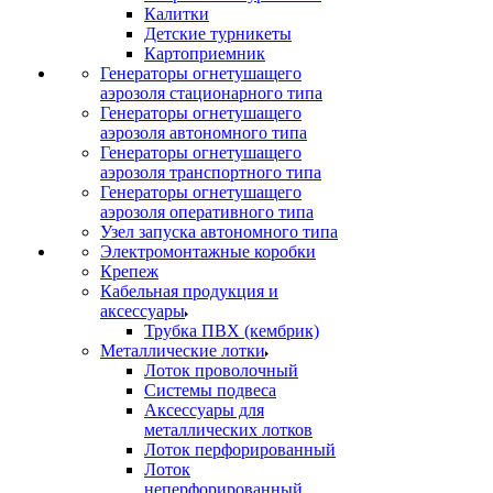
Калитки
Детские турникеты
Картоприемник
Генераторы огнетушащего
аэрозоля стационарного типа
Генераторы огнетушащего
аэрозоля автономного типа
Генераторы огнетушащего
аэрозоля транспортного типа
Генераторы огнетушащего
аэрозоля оперативного типа
Узел запуска автономного типа
Электромонтажные коробки
Крепеж
Кабельная продукция и
аксессуары
Трубка ПВХ (кембрик)
Металлические лотки
Лоток проволочный
Системы подвеса
Аксессуары для
металлических лотков
Лоток перфорированный
Лоток
неперфорированный