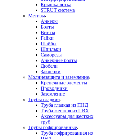
Крышка лотка
STRUT система
Метизы
Анкеры
Болты
Винты
Гайки
Шайбы
Шпильки
Саморезы
Анкерные болты
Дюбели
Заклепки
Молниезащита и заземление
Крепежные элементы
Проводники
Заземление
Трубы гладкие
Труба гладкая из ПНД
Труба жесткая из ПВХ
Аксессуары для жестких
труб
Трубы гофрированные
Труба гофрированная из
ПНД