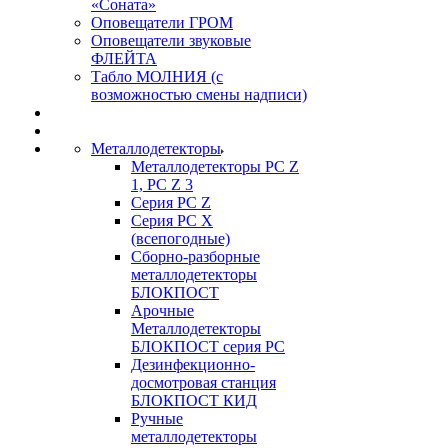
«Соната»
Оповещатели ГРОМ
Оповещатели звуковые
ФЛЕЙТА
Табло МОЛНИЯ (с
возможностью смены надписи)
Металлодетекторы
Металлодетекторы РС Z
1, PC Z 3
Серия РС Z
Серия РС X
(всепогодные)
Сборно-разборные
металлодетекторы
БЛОКПОСТ
Арочные
Металлодетекторы
БЛОКПОСТ серия РС
Дезинфекционно-
досмотровая станция
БЛОКПОСТ КИД
Ручные
металлодетекторы