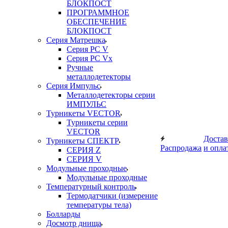
БЛОКПОСТ
ПРОГРАММНОЕ
ОБЕСПЕЧЕНИЕ
БЛОКПОСТ
Серия Матрешка
Серия PC V
Серия PC Vx
Ручные
металлодетекторы
Серия Импульс
Металлодетекторы серии
ИМПУЛЬС
Турникеты VECTOR
Турникеты серии
VECTOR
Достав
Турникеты СПЕКТР
Распродажа
и опла
СЕРИЯ Z
СЕРИЯ V
Модульные проходные
Модульные проходные
Температурный контроль
Термодатчики (измерение
температуры тела)
Болларды
Досмотр днища