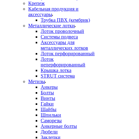
Крепеж
Кабельная продукция и
аксессуары
Трубка ПВХ (кембрик)
Металлические лотки
Лоток проволочный
Системы подвеса
Аксессуары для
металлических лотков
Лоток перфорированный
Лоток
неперфорированный
Крышка лотка
STRUT система
Метизы
Анкеры
Болты
Винты
Гайки
Шайбы
Шпильки
Саморезы
Анкерные болты
Дюбели
Заклепки