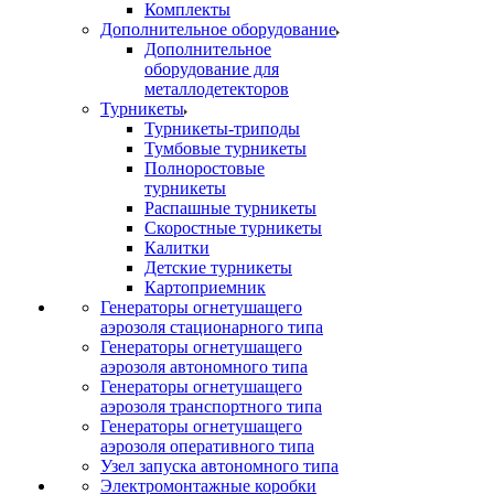
Комплекты
Дополнительное оборудование
Дополнительное
оборудование для
металлодетекторов
Турникеты
Турникеты-триподы
Тумбовые турникеты
Полноростовые
турникеты
Распашные турникеты
Скоростные турникеты
Калитки
Детские турникеты
Картоприемник
Генераторы огнетушащего
аэрозоля стационарного типа
Генераторы огнетушащего
аэрозоля автономного типа
Генераторы огнетушащего
аэрозоля транспортного типа
Генераторы огнетушащего
аэрозоля оперативного типа
Узел запуска автономного типа
Электромонтажные коробки