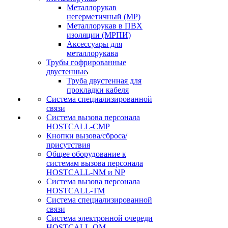
Металлорукав
негерметичный (МР)
Металлорукав в ПВХ
изоляции (МРПИ)
Аксессуары для
металлорукава
Трубы гофрированные
двустенные
Труба двустенная для
прокладки кабеля
Система специализированной
связи
Cистема вызова персонала
HOSTCALL-CMP
Кнопки вызова/сброса/
присутствия
Общее оборудование к
системам вызова персонала
HOSTCALL-NM и NP
Система вызова персонала
HOSTCALL-TM
Система специализированной
связи
Система электронной очереди
HOSTCALL-QM