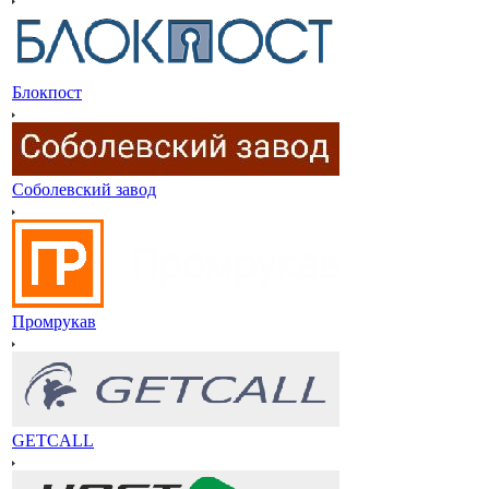
Блокпост
Соболевский завод
Промрукав
GETCALL