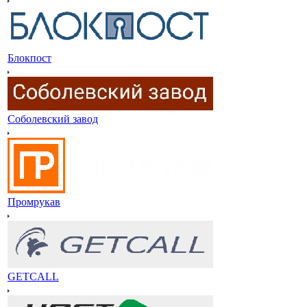
Блокпост
Соболевский завод
Промрукав
GETCALL