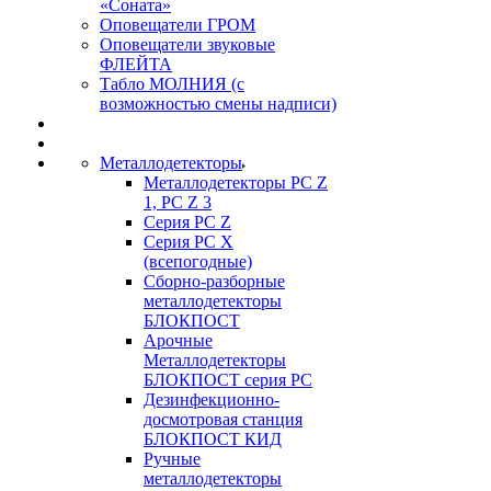
«Соната»
Оповещатели ГРОМ
Оповещатели звуковые
ФЛЕЙТА
Табло МОЛНИЯ (с
возможностью смены надписи)
Металлодетекторы
Металлодетекторы РС Z
1, PC Z 3
Серия РС Z
Серия РС X
(всепогодные)
Сборно-разборные
металлодетекторы
БЛОКПОСТ
Арочные
Металлодетекторы
БЛОКПОСТ серия РС
Дезинфекционно-
досмотровая станция
БЛОКПОСТ КИД
Ручные
металлодетекторы