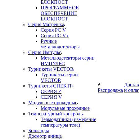
БЛОКПОСТ
ПРОГРАММНОЕ
ОБЕСПЕЧЕНИЕ
БЛОКПОСТ
Серия Матрешка
Серия PC V
Серия PC Vx
Ручные
металлодетекторы
Серия Импульс
Металлодетекторы серии
ИМПУЛЬС
Турникеты VECTOR
Турникеты серии
VECTOR
Достав
Турникеты СПЕКТР
Распродажа
и опла
СЕРИЯ Z
СЕРИЯ V
Модульные проходные
Модульные проходные
Температурный контроль
Термодатчики (измерение
температуры тела)
Болларды
Досмотр днища