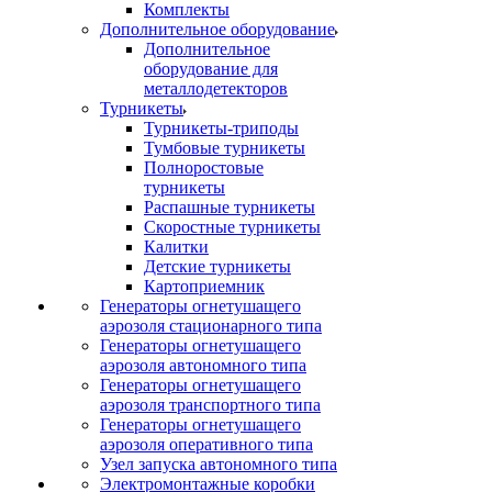
Комплекты
Дополнительное оборудование
Дополнительное
оборудование для
металлодетекторов
Турникеты
Турникеты-триподы
Тумбовые турникеты
Полноростовые
турникеты
Распашные турникеты
Скоростные турникеты
Калитки
Детские турникеты
Картоприемник
Генераторы огнетушащего
аэрозоля стационарного типа
Генераторы огнетушащего
аэрозоля автономного типа
Генераторы огнетушащего
аэрозоля транспортного типа
Генераторы огнетушащего
аэрозоля оперативного типа
Узел запуска автономного типа
Электромонтажные коробки