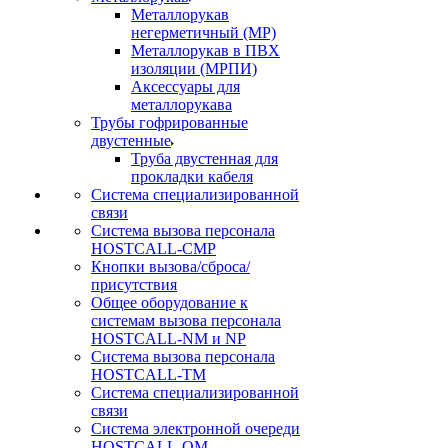
Металлорукав
негерметичный (МР)
Металлорукав в ПВХ
изоляции (МРПИ)
Аксессуары для
металлорукава
Трубы гофрированные
двустенные
Труба двустенная для
прокладки кабеля
Система специализированной
связи
Cистема вызова персонала
HOSTCALL-CMP
Кнопки вызова/сброса/
присутствия
Общее оборудование к
системам вызова персонала
HOSTCALL-NM и NP
Система вызова персонала
HOSTCALL-TM
Система специализированной
связи
Система электронной очереди
HOSTCALL-QM