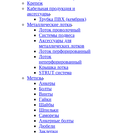
Крепеж
Кабельная продукция и
аксессуары
Трубка ПВХ (кембрик)
Металлические лотки
Лоток проволочный
Системы подвеса
Аксессуары для
металлических лотков
Лоток перфорированный
Лоток
неперфорированный
Крышка лотка
STRUT система
Метизы
Анкеры
Болты
Винты
Гайки
Шайбы
Шпильки
Саморезы
Анкерные болты
Дюбели
Заклепки