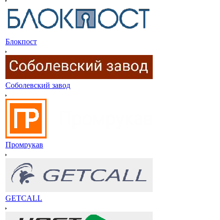
Блокпост
Соболевский завод
Промрукав
GETCALL