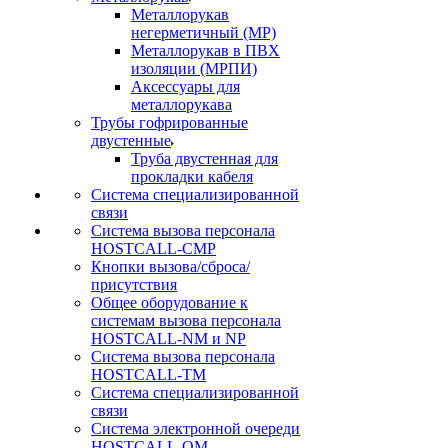
Металлорукав
негерметичный (МР)
Металлорукав в ПВХ
изоляции (МРПИ)
Аксессуары для
металлорукава
Трубы гофрированные
двустенные
Труба двустенная для
прокладки кабеля
Система специализированной
связи
Cистема вызова персонала
HOSTCALL-CMP
Кнопки вызова/сброса/
присутствия
Общее оборудование к
системам вызова персонала
HOSTCALL-NM и NP
Система вызова персонала
HOSTCALL-TM
Система специализированной
связи
Система электронной очереди
HOSTCALL-QM