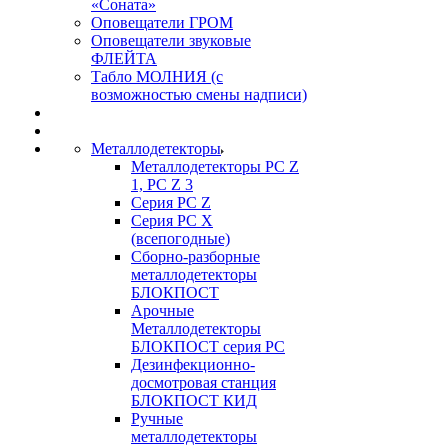
«Соната»
Оповещатели ГРОМ
Оповещатели звуковые
ФЛЕЙТА
Табло МОЛНИЯ (с
возможностью смены надписи)
Металлодетекторы
Металлодетекторы РС Z
1, PC Z 3
Серия РС Z
Серия РС X
(всепогодные)
Сборно-разборные
металлодетекторы
БЛОКПОСТ
Арочные
Металлодетекторы
БЛОКПОСТ серия РС
Дезинфекционно-
досмотровая станция
БЛОКПОСТ КИД
Ручные
металлодетекторы