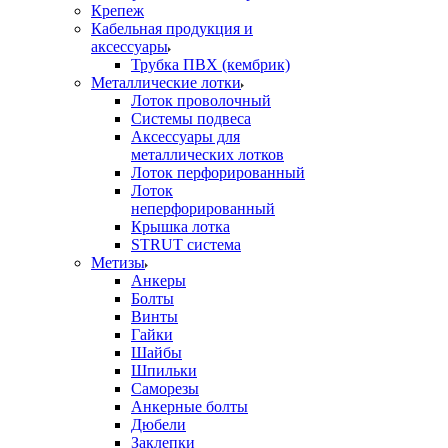
Крепеж
Кабельная продукция и
аксессуары
Трубка ПВХ (кембрик)
Металлические лотки
Лоток проволочный
Системы подвеса
Аксессуары для
металлических лотков
Лоток перфорированный
Лоток
неперфорированный
Крышка лотка
STRUT система
Метизы
Анкеры
Болты
Винты
Гайки
Шайбы
Шпильки
Саморезы
Анкерные болты
Дюбели
Заклепки