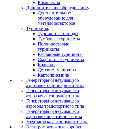
Комплекты
Дополнительное оборудование
Дополнительное
оборудование для
металлодетекторов
Турникеты
Турникеты-триподы
Тумбовые турникеты
Полноростовые
турникеты
Распашные турникеты
Скоростные турникеты
Калитки
Детские турникеты
Картоприемник
Генераторы огнетушащего
аэрозоля стационарного типа
Генераторы огнетушащего
аэрозоля автономного типа
Генераторы огнетушащего
аэрозоля транспортного типа
Генераторы огнетушащего
аэрозоля оперативного типа
Узел запуска автономного типа
Электромонтажные коробки