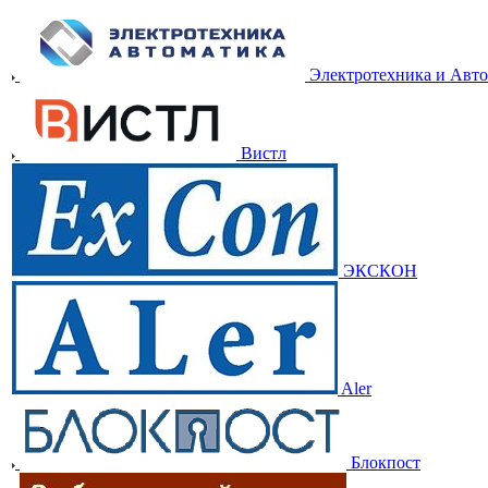
Электротехника и Авт
Вистл
ЭКСКОН
Aler
Блокпост