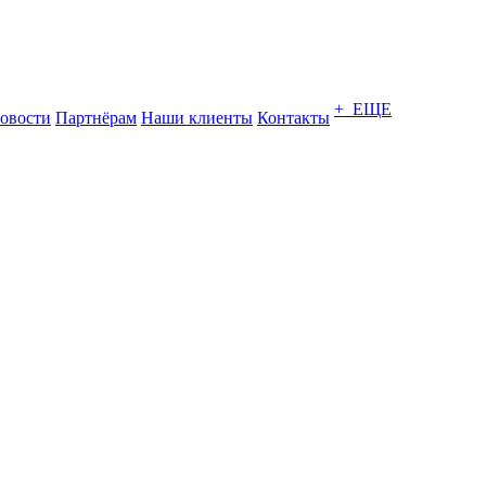
+ ЕЩЕ
овости
Партнёрам
Наши клиенты
Контакты