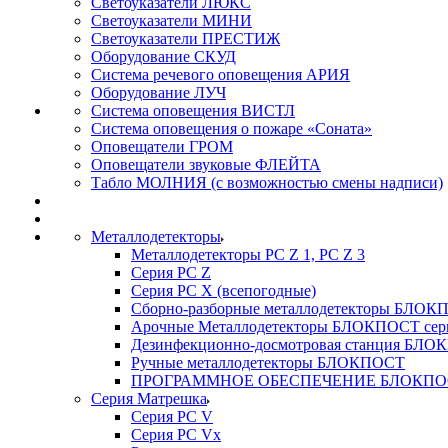
Светоуказатели ЛЮКС
Светоуказатели МИНИ
Светоуказатели ПРЕСТИЖ
Оборудование СКУД
Система речевого оповещения АРИЯ
Оборудование ЛУЧ
Система оповещения ВИСТЛ
Система оповещения о пожаре «Соната»
Оповещатели ГРОМ
Оповещатели звуковые ФЛЕЙТА
Табло МОЛНИЯ (с возможностью смены надписи)
Металлодетекторы
Металлодетекторы РС Z 1, PC Z 3
Серия РС Z
Серия РС X (всепогодные)
Сборно-разборные металлодетекторы БЛО
Арочные Металлодетекторы БЛОКПОСТ сер
Дезинфекционно-досмотровая станция БЛ
Ручные металлодетекторы БЛОКПОСТ
ПРОГРАММНОЕ ОБЕСПЕЧЕНИЕ БЛОКПО
Серия Матрешка
Серия PC V
Серия PC Vx