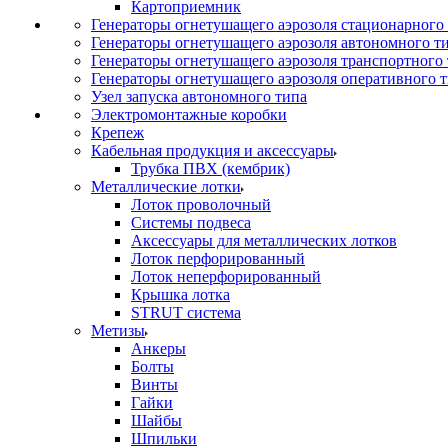
Картоприемник
Генераторы огнетушащего аэрозоля стационарного
Генераторы огнетушащего аэрозоля автономного т
Генераторы огнетушащего аэрозоля транспортного
Генераторы огнетушащего аэрозоля оперативного 
Узел запуска автономного типа
Электромонтажные коробки
Крепеж
Кабельная продукция и аксессуары
Трубка ПВХ (кембрик)
Металлические лотки
Лоток проволочный
Системы подвеса
Аксессуары для металлических лотков
Лоток перфорированный
Лоток неперфорированный
Крышка лотка
STRUT система
Метизы
Анкеры
Болты
Винты
Гайки
Шайбы
Шпильки