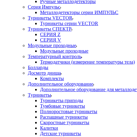
Ручные металлодетекторы
Серия Импульс
Металлодетекторы серии ИМПУЛЬС
Турникеты VECTOR
Турникеты серии VECTOR
Турникеты СПЕКТР
СЕРИЯ Z
СЕРИЯ V
Модульные проходные
Модульные проходные
Температурный контроль
Термодатчики (измерение температуры тела)
Болларды
Досмотр днища
Комплекты
Дополнительное оборудование
Дополнительное оборудование для металлоде
Турникеты
Турникеты-триподы
Тумбовые турникеты
Полноростовые турникеты
Распашные турникеты
Скоростные турникеты
Калитки
Детские турникеты