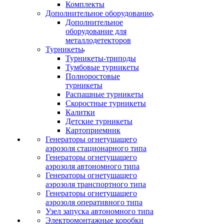
Комплекты
Дополнительное оборудование
Дополнительное
оборудование для
металлодетекторов
Турникеты
Турникеты-триподы
Тумбовые турникеты
Полноростовые
турникеты
Распашные турникеты
Скоростные турникеты
Калитки
Детские турникеты
Картоприемник
Генераторы огнетушащего
аэрозоля стационарного типа
Генераторы огнетушащего
аэрозоля автономного типа
Генераторы огнетушащего
аэрозоля транспортного типа
Генераторы огнетушащего
аэрозоля оперативного типа
Узел запуска автономного типа
Электромонтажные коробки