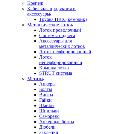
Крепеж
Кабельная продукция и
аксессуары
Трубка ПВХ (кембрик)
Металлические лотки
Лоток проволочный
Системы подвеса
Аксессуары для
металлических лотков
Лоток перфорированный
Лоток
неперфорированный
Крышка лотка
STRUT система
Метизы
Анкеры
Болты
Винты
Гайки
Шайбы
Шпильки
Саморезы
Анкерные болты
Дюбели
Заклепки