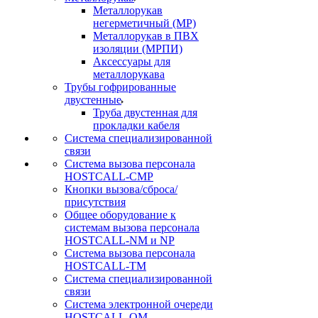
Металлорукав
негерметичный (МР)
Металлорукав в ПВХ
изоляции (МРПИ)
Аксессуары для
металлорукава
Трубы гофрированные
двустенные
Труба двустенная для
прокладки кабеля
Система специализированной
связи
Cистема вызова персонала
HOSTCALL-CMP
Кнопки вызова/сброса/
присутствия
Общее оборудование к
системам вызова персонала
HOSTCALL-NM и NP
Система вызова персонала
HOSTCALL-TM
Система специализированной
связи
Система электронной очереди
HOSTCALL-QM