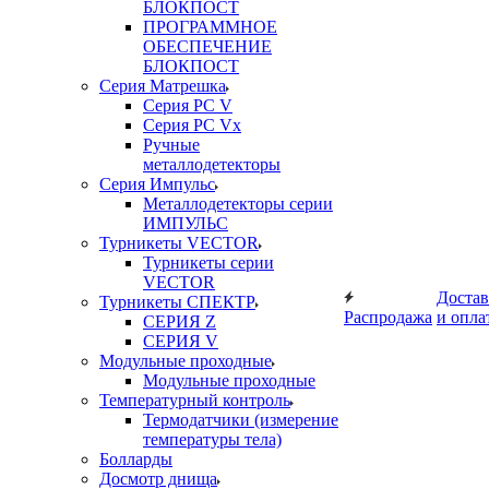
БЛОКПОСТ
ПРОГРАММНОЕ
ОБЕСПЕЧЕНИЕ
БЛОКПОСТ
Серия Матрешка
Серия PC V
Серия PC Vx
Ручные
металлодетекторы
Серия Импульс
Металлодетекторы серии
ИМПУЛЬС
Турникеты VECTOR
Турникеты серии
VECTOR
Достав
Турникеты СПЕКТР
Распродажа
и опла
СЕРИЯ Z
СЕРИЯ V
Модульные проходные
Модульные проходные
Температурный контроль
Термодатчики (измерение
температуры тела)
Болларды
Досмотр днища