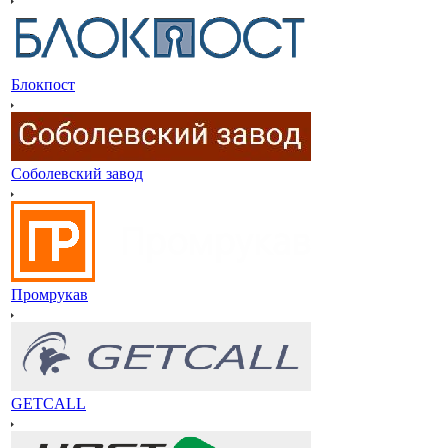
Блокпост
Соболевский завод
Промрукав
GETCALL