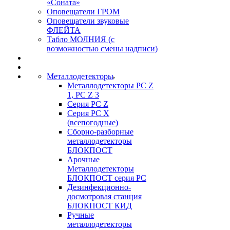
«Соната»
Оповещатели ГРОМ
Оповещатели звуковые
ФЛЕЙТА
Табло МОЛНИЯ (с
возможностью смены надписи)
Металлодетекторы
Металлодетекторы РС Z
1, PC Z 3
Серия РС Z
Серия РС X
(всепогодные)
Сборно-разборные
металлодетекторы
БЛОКПОСТ
Арочные
Металлодетекторы
БЛОКПОСТ серия РС
Дезинфекционно-
досмотровая станция
БЛОКПОСТ КИД
Ручные
металлодетекторы