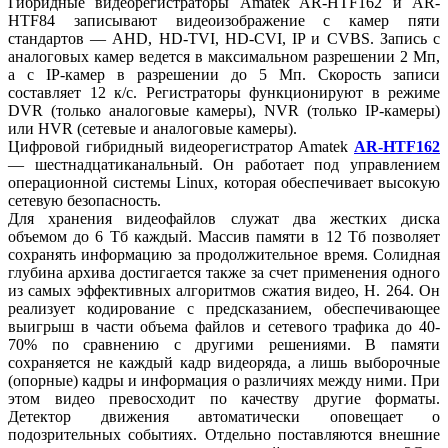
Гибридные видеорегистраторы Amatek AR-HTF162 и AR-
HTF84 записывают видеоизображение с камер пяти
стандартов — AHD, HD-TVI, HD-CVI, IP и CVBS. Запись с
аналоговых камер ведется в максимальном разрешении 2 Мп,
а с IP-камер в разрешении до 5 Мп. Скорость записи
составляет 12 к/с. Регистраторы функционируют в режиме
DVR (только аналоговые камеры), NVR (только IP-камеры)
или HVR (сетевые и аналоговые камеры).
Цифровой гибридный видеорегистратор Amatek
AR-HTF162
— шестнадцатиканальный. Он работает под управлением
операционной системы Linux, которая обеспечивает высокую
сетевую безопасность.
Для хранения видеофайлов служат два жестких диска
объемом до 6 Тб каждый. Массив памяти в 12 Тб позволяет
сохранять информацию за продолжительное время. Солидная
глубина архива достигается также за счет применения одного
из самых эффективных алгоритмов сжатия видео, H. 264. Он
реализует кодирование с предсказанием, обеспечивающее
выигрыш в части объема файлов и сетевого трафика до 40-
70% по сравнению с другими решениями. В памяти
сохраняется не каждый кадр видеоряда, а лишь выборочные
(опорные) кадры и информация о различиях между ними. При
этом видео превосходит по качеству другие форматы.
Детектор движения автоматически оповещает о
подозрительных событиях. Отдельно поставляются внешние