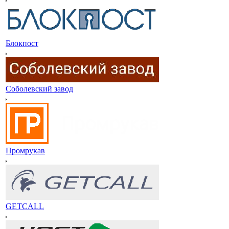
Блокпост
Соболевский завод
Промрукав
GETCALL