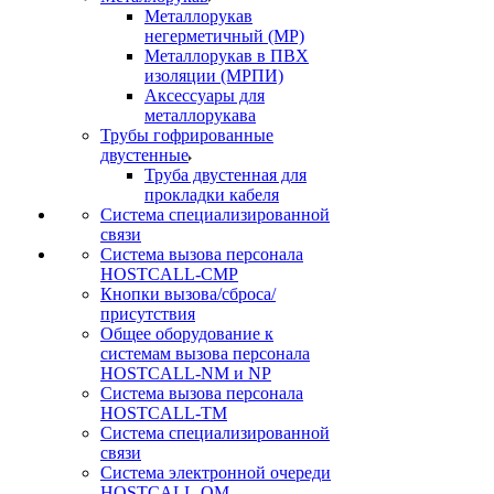
Металлорукав
негерметичный (МР)
Металлорукав в ПВХ
изоляции (МРПИ)
Аксессуары для
металлорукава
Трубы гофрированные
двустенные
Труба двустенная для
прокладки кабеля
Система специализированной
связи
Cистема вызова персонала
HOSTCALL-CMP
Кнопки вызова/сброса/
присутствия
Общее оборудование к
системам вызова персонала
HOSTCALL-NM и NP
Система вызова персонала
HOSTCALL-TM
Система специализированной
связи
Система электронной очереди
HOSTCALL-QM