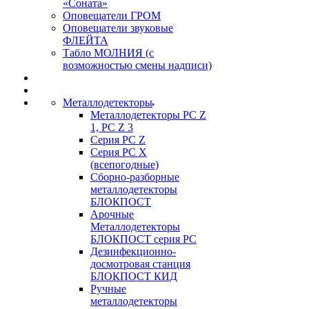
«Соната»
Оповещатели ГРОМ
Оповещатели звуковые
ФЛЕЙТА
Табло МОЛНИЯ (с
возможностью смены надписи)
Металлодетекторы
Металлодетекторы РС Z
1, PC Z 3
Серия РС Z
Серия РС X
(всепогодные)
Сборно-разборные
металлодетекторы
БЛОКПОСТ
Арочные
Металлодетекторы
БЛОКПОСТ серия РС
Дезинфекционно-
досмотровая станция
БЛОКПОСТ КИД
Ручные
металлодетекторы