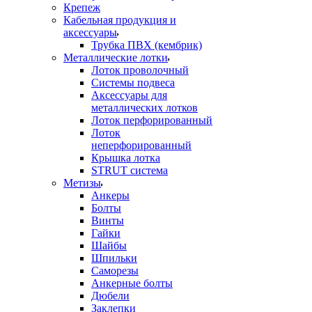
Крепеж
Кабельная продукция и
аксессуары
Трубка ПВХ (кембрик)
Металлические лотки
Лоток проволочный
Системы подвеса
Аксессуары для
металлических лотков
Лоток перфорированный
Лоток
неперфорированный
Крышка лотка
STRUT система
Метизы
Анкеры
Болты
Винты
Гайки
Шайбы
Шпильки
Саморезы
Анкерные болты
Дюбели
Заклепки