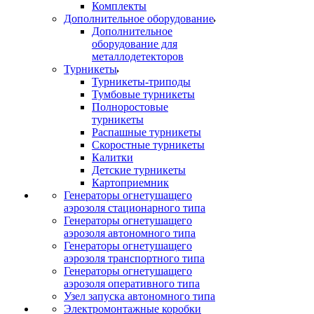
Комплекты
Дополнительное оборудование
Дополнительное
оборудование для
металлодетекторов
Турникеты
Турникеты-триподы
Тумбовые турникеты
Полноростовые
турникеты
Распашные турникеты
Скоростные турникеты
Калитки
Детские турникеты
Картоприемник
Генераторы огнетушащего
аэрозоля стационарного типа
Генераторы огнетушащего
аэрозоля автономного типа
Генераторы огнетушащего
аэрозоля транспортного типа
Генераторы огнетушащего
аэрозоля оперативного типа
Узел запуска автономного типа
Электромонтажные коробки