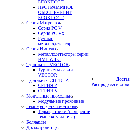
БЛОКПОСТ
ПРОГРАММНОЕ
ОБЕСПЕЧЕНИЕ
БЛОКПОСТ
Серия Матрешка
Серия PC V
Серия PC Vx
Ручные
металлодетекторы
Серия Импульс
Металлодетекторы серии
ИМПУЛЬС
Турникеты VECTOR
Турникеты серии
VECTOR
Достав
Турникеты СПЕКТР
Распродажа
и опла
СЕРИЯ Z
СЕРИЯ V
Модульные проходные
Модульные проходные
Температурный контроль
Термодатчики (измерение
температуры тела)
Болларды
Досмотр днища