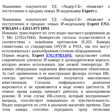
Уважаемые покупатели! ТД «Лидер-СБ» объявляет о
поступлении в продажу новых IP-видеокамер
Expert
и .
Уважаемые покупатели! ТД «Лидер-СБ» объявляет о
поступлении в продажу новых IP-видеокамер
Expert EN2-
97B3.6NI
и
ED15-97V10NI
.
Новинки транслируют по сети видео высокого разрешения до
5 Мп (2592x1944). Компрессия сигнала осуществляется в
соответствии с новейшим протоколом H.265. Камеры
совместимы со стандартами ONVIF и PSIA, так что могут
использоваться с разнообразным сетевым оборудованием.
Первая модель,
Expert
EN2-97B3.6NI
, представляет собой
современную уличную IP-камеру в цилиндрическом корпусе,
которую можно использовать при низкой температуре. IP-
камера оборудована надежным фиксированным объективом.
За счет применения в ее конструкции фильтра отсечки ИК-
спектра цветное изображение получается максимально
качественным. Сигналы инфракрасного диапазона
вырезаются и не проявляются в виде помех цветности. В
темное время камера начинает работать в монохромном
режиме. В этом случае ИК-спектр, который воспринимает
матрица, способствует повышению ее чувствительности.
Видео передается по сети в реальном масштабе времени. При
этом камера способна передавать сразу несколько