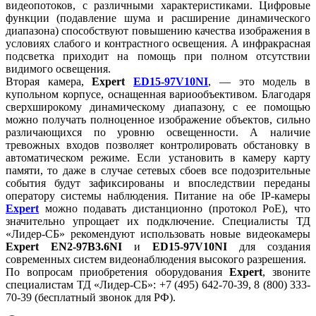
видеопотоков, с различными характеристиками. Цифровые
функции (подавление шума и расширение динамического
диапазона) способствуют повышению качества изображения в
условиях слабого и контрастного освещения. А инфракрасная
подсветка приходит на помощь при полном отсутствии
видимого освещения.
Вторая камера,
Expert
ED15-97V10NI
, — это модель в
купольном корпусе, оснащенная вариообъективом. Благодаря
сверхширокому динамическому диапазону, с ее помощью
можно получать полноценное изображение объектов, сильно
различающихся по уровню освещенности. А наличие
тревожных входов позволяет контролировать обстановку в
автоматическом режиме. Если установить в камеру карту
памяти, то даже в случае сетевых сбоев все подозрительные
события будут зафиксированы и впоследствии переданы
оператору системы наблюдения. Питание на обе IP-камеры
Expert
можно подавать дистанционно (протокол PoE), что
значительно упрощает их подключение. Специалисты ТД
«Лидер-СБ» рекомендуют использовать новые видеокамеры
Expert EN2-97B3.6NI
и
ED15-97V10NI
для создания
современных систем видеонаблюдения высокого разрешения.
По вопросам приобретения оборудования
Expert
, звоните
специалистам ТД «Лидер-СБ»: +7 (495) 642-70-39, 8 (800) 333-
70-39 (бесплатный звонок для РФ).