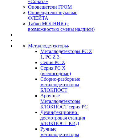
«Соната»
Оповещатели ГРОМ
Оповещатели звуковые
ФЛЕЙТА
Табло МОЛНИЯ (с
возможностью смены надписи)
Металлодетекторы
Металлодетекторы РС Z
1, PC Z 3
Серия РС Z
Серия РС X
(всепогодные)
Сборно-разборные
металлодетекторы
БЛОКПОСТ
Арочные
Металлодетекторы
БЛОКПОСТ серия РС
Дезинфекционно-
досмотровая станция
БЛОКПОСТ КИД
Ручные
металлодетекторы