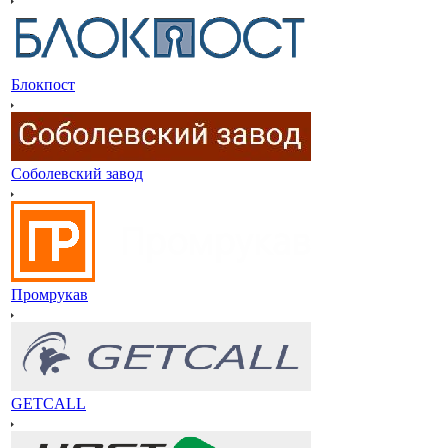
Блокпост
Соболевский завод
Промрукав
GETCALL