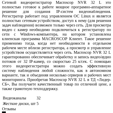
Cетевой видеорегистратор Macroscop NVR 32 L это
полностью готовое к работе мощное програмно-аппаратное
решение для создания IP-систем видеонаблюдения.
Регистратор работает под управлением ОС Linux и является
полностью сетевым устройством, доступ к нему (для решения
задач наблюдения) возможен только через сеть. Для просмотра
видео с камер необходимо подключиться к регистратору по
сети с Windows-компьютера, на котором установлена
клиенская программа MACROSCOP Клиент. Такое решение
применимо тогда, когда нет необходимости в отдельном
рабочем месте вблизи регистратора, а просмотр и управление
устройством осуществляется через сеть. Macroscop NVR 32 L
гарантированно обеспечивает обработку и запись видео/аудио
потоков от 32 IP-камер, со скоростью 25 к/сек. С помощью
этого видеорегистратора можно создать эффективную
систему наблюдения любой сложности, как в автономном
варианте, так и объединяя несколько серверов и рабочих мест
мониторинга. Приобретая Macroscop NVR 32 L в ТД «Лидер-
СБ», Вы получаете качественный товар по отличной цене, а
также грамотную техподдержку.
Видеоканалы
32
Жесткие диски, шт
5
Отзывы