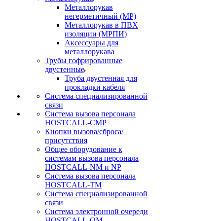
Металлорукав
негерметичный (МР)
Металлорукав в ПВХ
изоляции (МРПИ)
Аксессуары для
металлорукава
Трубы гофрированные
двустенные
Труба двустенная для
прокладки кабеля
Система специализированной
связи
Cистема вызова персонала
HOSTCALL-CMP
Кнопки вызова/сброса/
присутствия
Общее оборудование к
системам вызова персонала
HOSTCALL-NM и NP
Система вызова персонала
HOSTCALL-TM
Система специализированной
связи
Система электронной очереди
HOSTCALL-QM