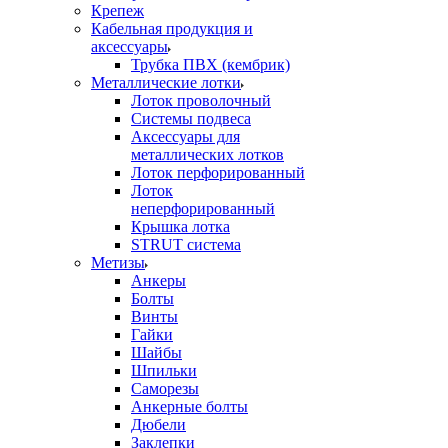
Крепеж
Кабельная продукция и
аксессуары
Трубка ПВХ (кембрик)
Металлические лотки
Лоток проволочный
Системы подвеса
Аксессуары для
металлических лотков
Лоток перфорированный
Лоток
неперфорированный
Крышка лотка
STRUT система
Метизы
Анкеры
Болты
Винты
Гайки
Шайбы
Шпильки
Саморезы
Анкерные болты
Дюбели
Заклепки