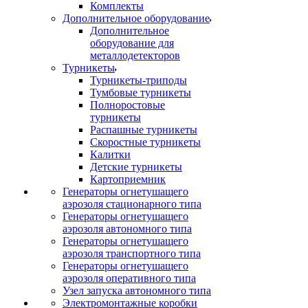
Комплекты
Дополнительное оборудование
Дополнительное
оборудование для
металлодетекторов
Турникеты
Турникеты-триподы
Тумбовые турникеты
Полноростовые
турникеты
Распашные турникеты
Скоростные турникеты
Калитки
Детские турникеты
Картоприемник
Генераторы огнетушащего
аэрозоля стационарного типа
Генераторы огнетушащего
аэрозоля автономного типа
Генераторы огнетушащего
аэрозоля транспортного типа
Генераторы огнетушащего
аэрозоля оперативного типа
Узел запуска автономного типа
Электромонтажные коробки