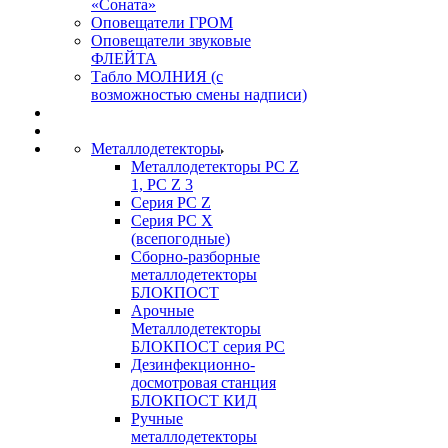
«Соната»
Оповещатели ГРОМ
Оповещатели звуковые
ФЛЕЙТА
Табло МОЛНИЯ (с
возможностью смены надписи)
Металлодетекторы
Металлодетекторы РС Z
1, PC Z 3
Серия РС Z
Серия РС X
(всепогодные)
Сборно-разборные
металлодетекторы
БЛОКПОСТ
Арочные
Металлодетекторы
БЛОКПОСТ серия РС
Дезинфекционно-
досмотровая станция
БЛОКПОСТ КИД
Ручные
металлодетекторы