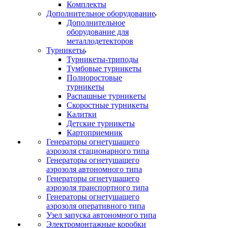
Комплекты
Дополнительное оборудование
Дополнительное
оборудование для
металлодетекторов
Турникеты
Турникеты-триподы
Тумбовые турникеты
Полноростовые
турникеты
Распашные турникеты
Скоростные турникеты
Калитки
Детские турникеты
Картоприемник
Генераторы огнетушащего
аэрозоля стационарного типа
Генераторы огнетушащего
аэрозоля автономного типа
Генераторы огнетушащего
аэрозоля транспортного типа
Генераторы огнетушащего
аэрозоля оперативного типа
Узел запуска автономного типа
Электромонтажные коробки