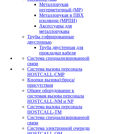
Металлорукав
негерметичный (МР)
Металлорукав в ПВХ
изоляции (МРПИ)
Аксессуары для
металлорукава
Трубы гофрированные
двустенные
Труба двустенная для
прокладки кабеля
Система специализированной
связи
Cистема вызова персонала
HOSTCALL-CMP
Кнопки вызова/сброса/
присутствия
Общее оборудование к
системам вызова персонала
HOSTCALL-NM и NP
Система вызова персонала
HOSTCALL-TM
Система специализированной
связи
Система электронной очереди
HOSTCALL-QM