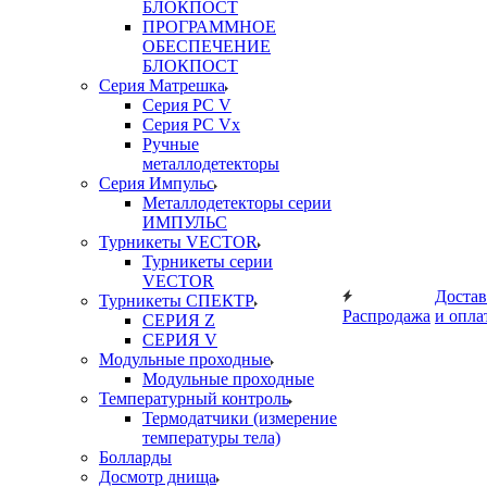
БЛОКПОСТ
ПРОГРАММНОЕ
ОБЕСПЕЧЕНИЕ
БЛОКПОСТ
Серия Матрешка
Серия PC V
Серия PC Vx
Ручные
металлодетекторы
Серия Импульс
Металлодетекторы серии
ИМПУЛЬС
Турникеты VECTOR
Турникеты серии
VECTOR
Достав
Турникеты СПЕКТР
Распродажа
и опла
СЕРИЯ Z
СЕРИЯ V
Модульные проходные
Модульные проходные
Температурный контроль
Термодатчики (измерение
температуры тела)
Болларды
Досмотр днища