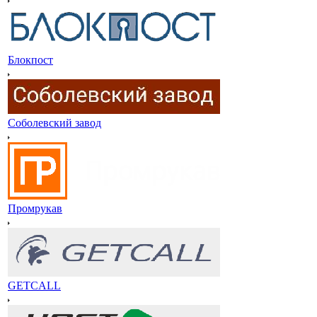
Блокпост
Соболевский завод
Промрукав
GETCALL