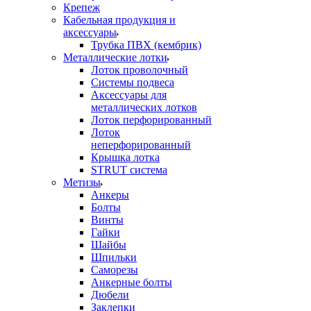
Крепеж
Кабельная продукция и
аксессуары
Трубка ПВХ (кембрик)
Металлические лотки
Лоток проволочный
Системы подвеса
Аксессуары для
металлических лотков
Лоток перфорированный
Лоток
неперфорированный
Крышка лотка
STRUT система
Метизы
Анкеры
Болты
Винты
Гайки
Шайбы
Шпильки
Саморезы
Анкерные болты
Дюбели
Заклепки