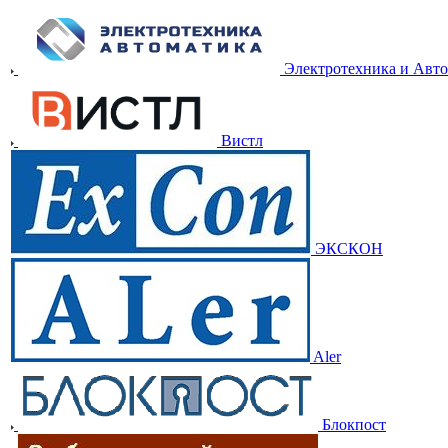
Электротехника и Авт
Вистл
ЭКСКОН
Aler
Блокпост