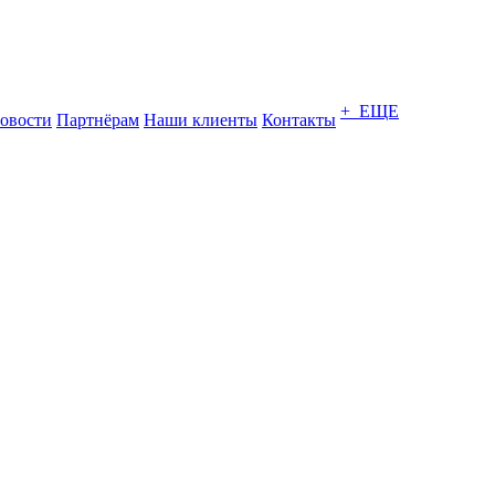
+ ЕЩЕ
овости
Партнёрам
Наши клиенты
Контакты