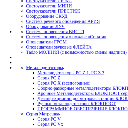
Светоуказатели ЛЮКС
Светоуказатели МИНИ
Светоуказатели ПРЕСТИЖ
Оборудование СКУД
Система речевого оповещения АРИЯ
Оборудование ЛУЧ
Система оповещения ВИСТЛ
Система оповещения о пожаре «Соната»
Оповещатели ГРОМ
Оповещатели звуковые ФЛЕЙТА
Табло МОЛНИЯ (с возможностью смены надписи)
Металлодетекторы
Металлодетекторы РС Z 1, PC Z 3
Серия РС Z
Серия РС X (всепогодные)
Сборно-разборные металлодетекторы БЛО
Арочные Металлодетекторы БЛОКПОСТ сер
Дезинфекционно-досмотровая станция БЛ
Ручные металлодетекторы БЛОКПОСТ
ПРОГРАММНОЕ ОБЕСПЕЧЕНИЕ БЛОКПО
Серия Матрешка
Серия PC V
Серия PC Vx