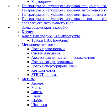
Картоприемник
Генераторы огнетушащего аэрозоля стационарного
Генераторы огнетушащего аэрозоля автономного т
Генераторы огнетушащего аэрозоля транспортного
Генераторы огнетушащего аэрозоля оперативного 
Узел запуска автономного типа
Электромонтажные коробки
Крепеж
Кабельная продукция и аксессуары
Трубка ПВХ (кембрик)
Металлические лотки
Лоток проволочный
Системы подвеса
Аксессуары для металлических лотков
Лоток перфорированный
Лоток неперфорированный
Крышка лотка
STRUT система
Метизы
Анкеры
Болты
Винты
Гайки
Шайбы
Шпильки