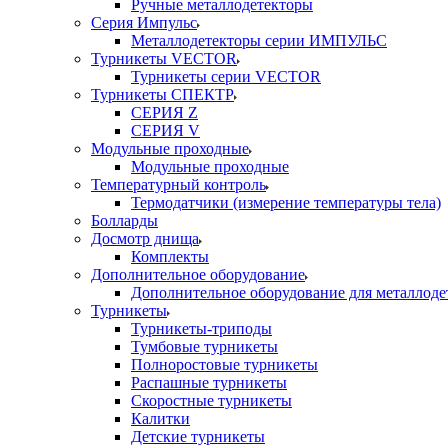
Ручные металлодетекторы
Серия Импульс
Металлодетекторы серии ИМПУЛЬС
Турникеты VECTOR
Турникеты серии VECTOR
Турникеты СПЕКТР
СЕРИЯ Z
СЕРИЯ V
Модульные проходные
Модульные проходные
Температурный контроль
Термодатчики (измерение температуры тела)
Болларды
Досмотр днища
Комплекты
Дополнительное оборудование
Дополнительное оборудование для металлоде
Турникеты
Турникеты-триподы
Тумбовые турникеты
Полноростовые турникеты
Распашные турникеты
Скоростные турникеты
Калитки
Детские турникеты