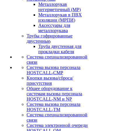
Металлорукав
негерметичный (МР)
Металлорукав в ПВХ
изоляции (МРПИ)
Аксессуары для
металлорукава
Трубы гофрированные
двустенные
Труба двустенная для
прокладки кабеля
Система специализированной
связи
Cистема вызова персонала
HOSTCALL-CMP
Кнопки вызова/сброса/
присутствия
Общее оборудование к
системам вызова персонала
HOSTCALL-NM и NP
Система вызова персонала
HOSTCALL-TM
Система специализированной
связи
Система электронной очереди
HOSTCALL-QM