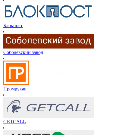
Блокпост
Соболевский завод
Промрукав
GETCALL