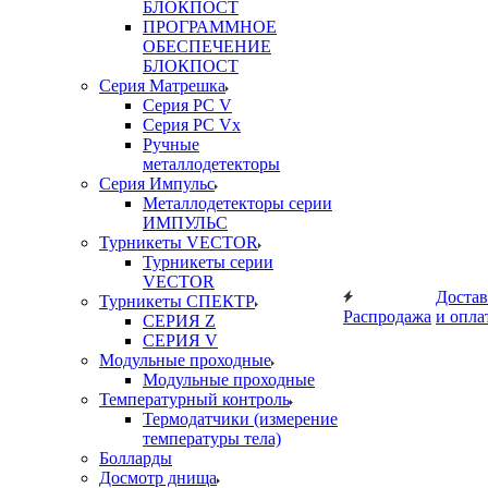
БЛОКПОСТ
ПРОГРАММНОЕ
ОБЕСПЕЧЕНИЕ
БЛОКПОСТ
Серия Матрешка
Серия PC V
Серия PC Vx
Ручные
металлодетекторы
Серия Импульс
Металлодетекторы серии
ИМПУЛЬС
Турникеты VECTOR
Турникеты серии
VECTOR
Достав
Турникеты СПЕКТР
Распродажа
и опла
СЕРИЯ Z
СЕРИЯ V
Модульные проходные
Модульные проходные
Температурный контроль
Термодатчики (измерение
температуры тела)
Болларды
Досмотр днища