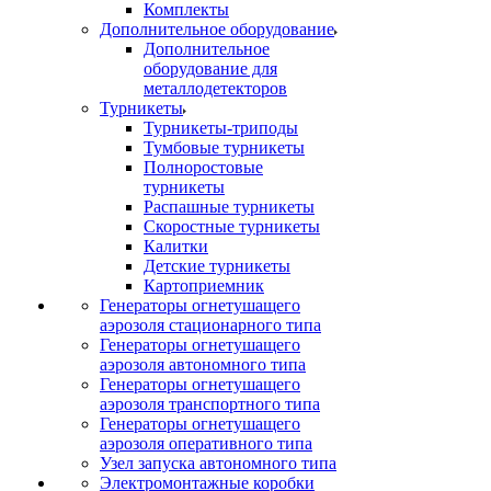
Комплекты
Дополнительное оборудование
Дополнительное
оборудование для
металлодетекторов
Турникеты
Турникеты-триподы
Тумбовые турникеты
Полноростовые
турникеты
Распашные турникеты
Скоростные турникеты
Калитки
Детские турникеты
Картоприемник
Генераторы огнетушащего
аэрозоля стационарного типа
Генераторы огнетушащего
аэрозоля автономного типа
Генераторы огнетушащего
аэрозоля транспортного типа
Генераторы огнетушащего
аэрозоля оперативного типа
Узел запуска автономного типа
Электромонтажные коробки