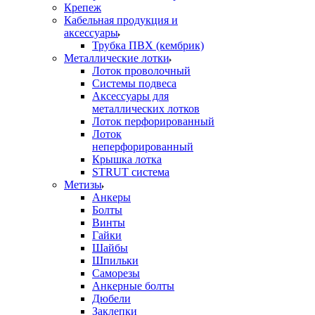
Крепеж
Кабельная продукция и
аксессуары
Трубка ПВХ (кембрик)
Металлические лотки
Лоток проволочный
Системы подвеса
Аксессуары для
металлических лотков
Лоток перфорированный
Лоток
неперфорированный
Крышка лотка
STRUT система
Метизы
Анкеры
Болты
Винты
Гайки
Шайбы
Шпильки
Саморезы
Анкерные болты
Дюбели
Заклепки