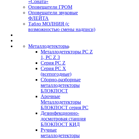
«Соната»
Оповещатели ГРОМ
Оповещатели звуковые
ФЛЕЙТА
Табло МОЛНИЯ (с
возможностью смены надписи)
Металлодетекторы
Металлодетекторы РС Z
1, PC Z 3
Серия РС Z
Серия РС X
(всепогодные)
Сборно-разборные
металлодетекторы
БЛОКПОСТ
Арочные
Металлодетекторы
БЛОКПОСТ серия РС
Дезинфекционно-
досмотровая станция
БЛОКПОСТ КИД
Ручные
металлодетекторы