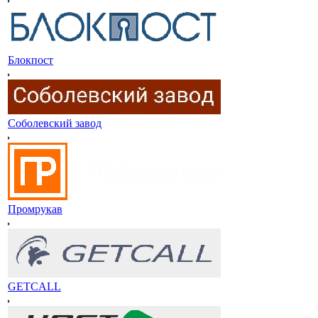
Блокпост
Соболевский завод
Промрукав
GETCALL