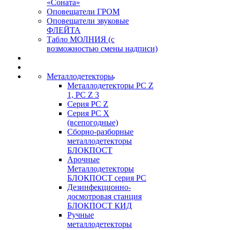
«Соната»
Оповещатели ГРОМ
Оповещатели звуковые
ФЛЕЙТА
Табло МОЛНИЯ (с
возможностью смены надписи)
Металлодетекторы
Металлодетекторы РС Z
1, PC Z 3
Серия РС Z
Серия РС X
(всепогодные)
Сборно-разборные
металлодетекторы
БЛОКПОСТ
Арочные
Металлодетекторы
БЛОКПОСТ серия РС
Дезинфекционно-
досмотровая станция
БЛОКПОСТ КИД
Ручные
металлодетекторы