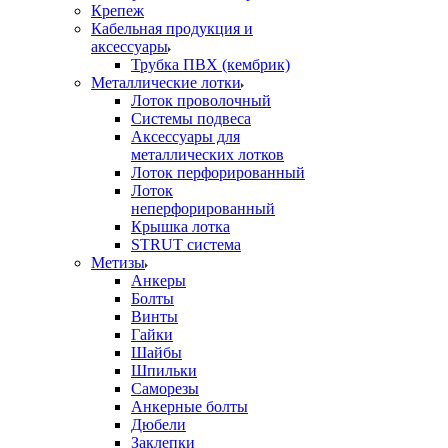
Крепеж
Кабельная продукция и
аксессуары
Трубка ПВХ (кембрик)
Металлические лотки
Лоток проволочный
Системы подвеса
Аксессуары для
металлических лотков
Лоток перфорированный
Лоток
неперфорированный
Крышка лотка
STRUT система
Метизы
Анкеры
Болты
Винты
Гайки
Шайбы
Шпильки
Саморезы
Анкерные болты
Дюбели
Заклепки