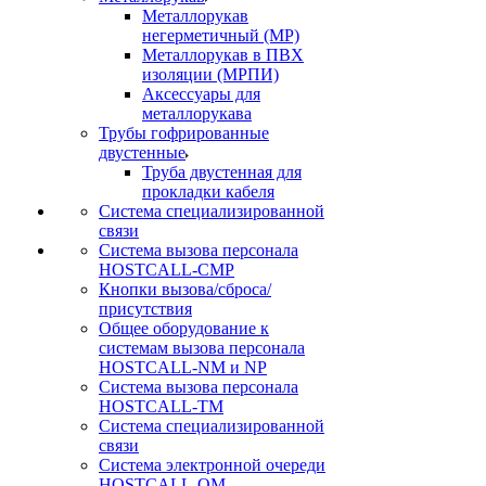
Металлорукав
негерметичный (МР)
Металлорукав в ПВХ
изоляции (МРПИ)
Аксессуары для
металлорукава
Трубы гофрированные
двустенные
Труба двустенная для
прокладки кабеля
Система специализированной
связи
Cистема вызова персонала
HOSTCALL-CMP
Кнопки вызова/сброса/
присутствия
Общее оборудование к
системам вызова персонала
HOSTCALL-NM и NP
Система вызова персонала
HOSTCALL-TM
Система специализированной
связи
Система электронной очереди
HOSTCALL-QM