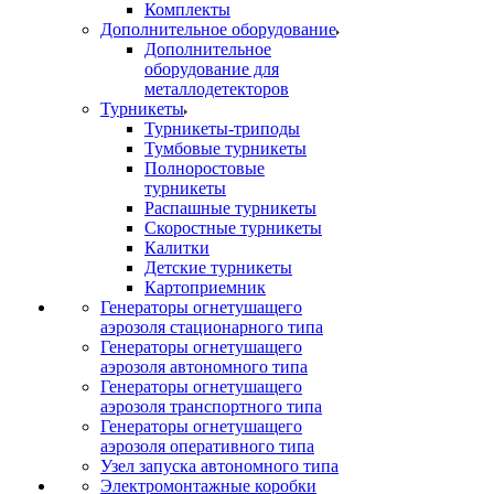
Комплекты
Дополнительное оборудование
Дополнительное
оборудование для
металлодетекторов
Турникеты
Турникеты-триподы
Тумбовые турникеты
Полноростовые
турникеты
Распашные турникеты
Скоростные турникеты
Калитки
Детские турникеты
Картоприемник
Генераторы огнетушащего
аэрозоля стационарного типа
Генераторы огнетушащего
аэрозоля автономного типа
Генераторы огнетушащего
аэрозоля транспортного типа
Генераторы огнетушащего
аэрозоля оперативного типа
Узел запуска автономного типа
Электромонтажные коробки