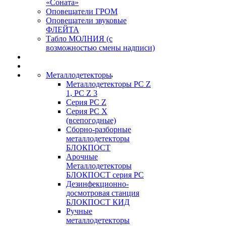
«Соната»
Оповещатели ГРОМ
Оповещатели звуковые
ФЛЕЙТА
Табло МОЛНИЯ (с
возможностью смены надписи)
Металлодетекторы
Металлодетекторы РС Z
1, PC Z 3
Серия РС Z
Серия РС X
(всепогодные)
Сборно-разборные
металлодетекторы
БЛОКПОСТ
Арочные
Металлодетекторы
БЛОКПОСТ серия РС
Дезинфекционно-
досмотровая станция
БЛОКПОСТ КИД
Ручные
металлодетекторы