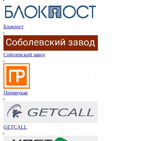
Блокпост
Соболевский завод
Промрукав
GETCALL