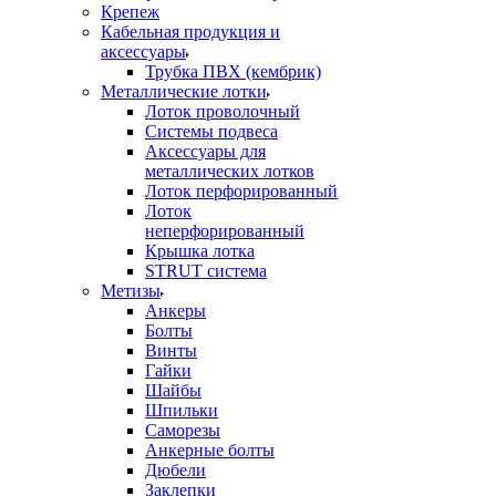
Крепеж
Кабельная продукция и
аксессуары
Трубка ПВХ (кембрик)
Металлические лотки
Лоток проволочный
Системы подвеса
Аксессуары для
металлических лотков
Лоток перфорированный
Лоток
неперфорированный
Крышка лотка
STRUT система
Метизы
Анкеры
Болты
Винты
Гайки
Шайбы
Шпильки
Саморезы
Анкерные болты
Дюбели
Заклепки