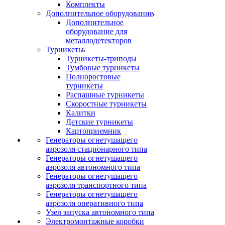
Комплекты
Дополнительное оборудование
Дополнительное
оборудование для
металлодетекторов
Турникеты
Турникеты-триподы
Тумбовые турникеты
Полноростовые
турникеты
Распашные турникеты
Скоростные турникеты
Калитки
Детские турникеты
Картоприемник
Генераторы огнетушащего
аэрозоля стационарного типа
Генераторы огнетушащего
аэрозоля автономного типа
Генераторы огнетушащего
аэрозоля транспортного типа
Генераторы огнетушащего
аэрозоля оперативного типа
Узел запуска автономного типа
Электромонтажные коробки