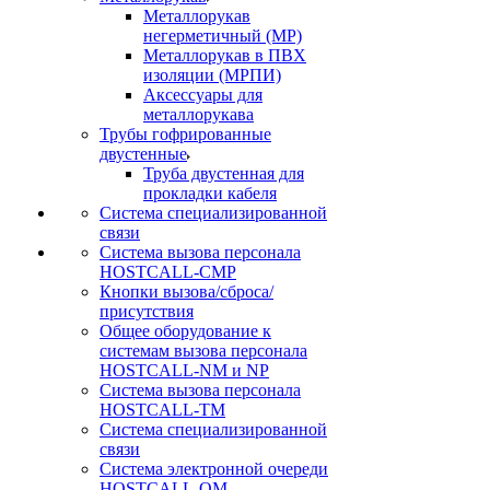
Металлорукав
негерметичный (МР)
Металлорукав в ПВХ
изоляции (МРПИ)
Аксессуары для
металлорукава
Трубы гофрированные
двустенные
Труба двустенная для
прокладки кабеля
Система специализированной
связи
Cистема вызова персонала
HOSTCALL-CMP
Кнопки вызова/сброса/
присутствия
Общее оборудование к
системам вызова персонала
HOSTCALL-NM и NP
Система вызова персонала
HOSTCALL-TM
Система специализированной
связи
Система электронной очереди
HOSTCALL-QM