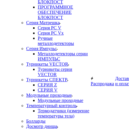
БЛОКПОСТ
ПРОГРАММНОЕ
ОБЕСПЕЧЕНИЕ
БЛОКПОСТ
Серия Матрешка
Серия PC V
Серия PC Vx
Ручные
металлодетекторы
Серия Импульс
Металлодетекторы серии
ИМПУЛЬС
Турникеты VECTOR
Турникеты серии
VECTOR
Достав
Турникеты СПЕКТР
Распродажа
и опла
СЕРИЯ Z
СЕРИЯ V
Модульные проходные
Модульные проходные
Температурный контроль
Термодатчики (измерение
температуры тела)
Болларды
Досмотр днища