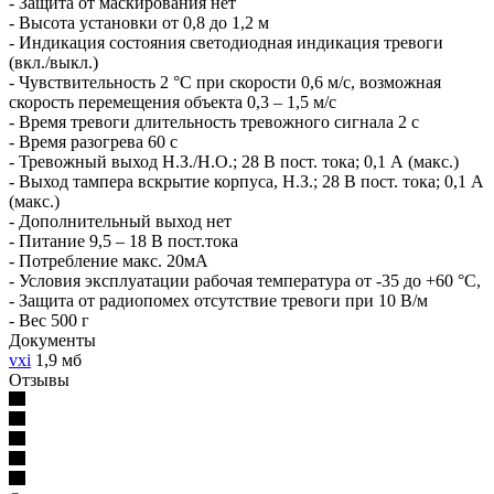
- Защита от маскирования нет
- Высота установки от 0,8 до 1,2 м
- Индикация состояния светодиодная индикация тревоги
(вкл./выкл.)
- Чувствительность 2 °С при скорости 0,6 м/с, возможная
скорость перемещения объекта 0,3 – 1,5 м/с
- Время тревоги длительность тревожного сигнала 2 с
- Время разогрева 60 с
- Тревожный выход Н.З./Н.О.; 28 В пост. тока; 0,1 А (макс.)
- Выход тампера вскрытие корпуса, Н.З.; 28 В пост. тока; 0,1 А
(макс.)
- Дополнительный выход нет
- Питание 9,5 – 18 В пост.тока
- Потребление макс. 20мА
- Условия эксплуатации рабочая температура от -35 до +60 °С,
- Защита от радиопомех отсутствие тревоги при 10 В/м
- Вес 500 г
Документы
vxi
1,9 мб
Отзывы