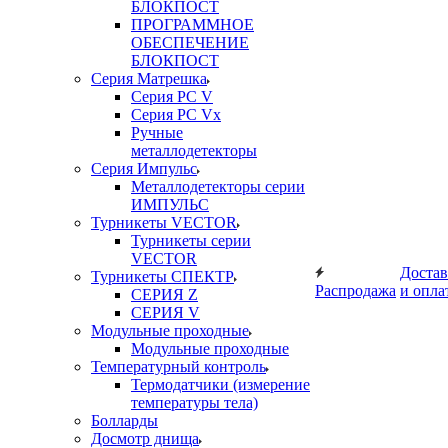
БЛОКПОСТ
ПРОГРАММНОЕ
ОБЕСПЕЧЕНИЕ
БЛОКПОСТ
Серия Матрешка
Серия PC V
Серия PC Vx
Ручные
металлодетекторы
Серия Импульс
Металлодетекторы серии
ИМПУЛЬС
Турникеты VECTOR
Турникеты серии
VECTOR
Достав
Турникеты СПЕКТР
Распродажа
и опла
СЕРИЯ Z
СЕРИЯ V
Модульные проходные
Модульные проходные
Температурный контроль
Термодатчики (измерение
температуры тела)
Болларды
Досмотр днища