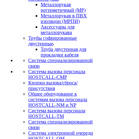
Металлорукав
негерметичный (МР)
Металлорукав в ПВХ
изоляции (МРПИ)
Аксессуары для
металлорукава
Трубы гофрированные
двустенные
Труба двустенная для
прокладки кабеля
Система специализированной
связи
Cистема вызова персонала
HOSTCALL-CMP
Кнопки вызова/сброса/
присутствия
Общее оборудование к
системам вызова персонала
HOSTCALL-NM и NP
Система вызова персонала
HOSTCALL-TM
Система специализированной
связи
Система электронной очереди
HOSTCALL-QM