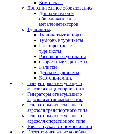
Комплекты
Дополнительное оборудование
Дополнительное
оборудование для
металлодетекторов
Турникеты
Турникеты-триподы
Тумбовые турникеты
Полноростовые
турникеты
Распашные турникеты
Скоростные турникеты
Калитки
Детские турникеты
Картоприемник
Генераторы огнетушащего
аэрозоля стационарного типа
Генераторы огнетушащего
аэрозоля автономного типа
Генераторы огнетушащего
аэрозоля транспортного типа
Генераторы огнетушащего
аэрозоля оперативного типа
Узел запуска автономного типа
Электромонтажные коробки