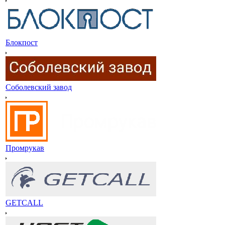
Блокпост
Соболевский завод
Промрукав
GETCALL