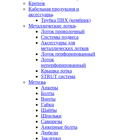
Крепеж
Кабельная продукция и
аксессуары
Трубка ПВХ (кембрик)
Металлические лотки
Лоток проволочный
Системы подвеса
Аксессуары для
металлических лотков
Лоток перфорированный
Лоток
неперфорированный
Крышка лотка
STRUT система
Метизы
Анкеры
Болты
Винты
Гайки
Шайбы
Шпильки
Саморезы
Анкерные болты
Дюбели
Заклепки