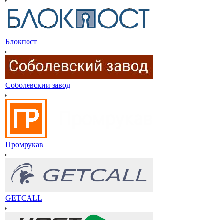
Блокпост
Соболевский завод
Промрукав
GETCALL