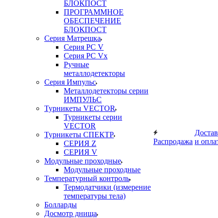
БЛОКПОСТ
ПРОГРАММНОЕ
ОБЕСПЕЧЕНИЕ
БЛОКПОСТ
Серия Матрешка
Серия PC V
Серия PC Vx
Ручные
металлодетекторы
Серия Импульс
Металлодетекторы серии
ИМПУЛЬС
Турникеты VECTOR
Турникеты серии
VECTOR
Достав
Турникеты СПЕКТР
Распродажа
и опла
СЕРИЯ Z
СЕРИЯ V
Модульные проходные
Модульные проходные
Температурный контроль
Термодатчики (измерение
температуры тела)
Болларды
Досмотр днища