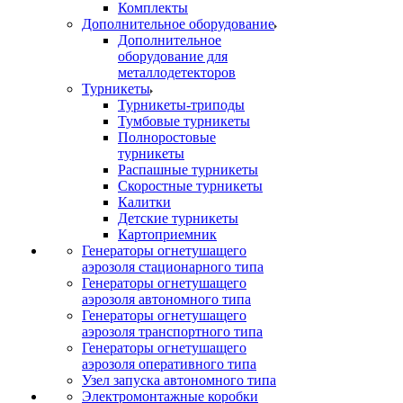
Комплекты
Дополнительное оборудование
Дополнительное
оборудование для
металлодетекторов
Турникеты
Турникеты-триподы
Тумбовые турникеты
Полноростовые
турникеты
Распашные турникеты
Скоростные турникеты
Калитки
Детские турникеты
Картоприемник
Генераторы огнетушащего
аэрозоля стационарного типа
Генераторы огнетушащего
аэрозоля автономного типа
Генераторы огнетушащего
аэрозоля транспортного типа
Генераторы огнетушащего
аэрозоля оперативного типа
Узел запуска автономного типа
Электромонтажные коробки