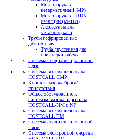
Металлорукав
негерметичный (МР)
Металлорукав в ПВХ
изоляции (МРПИ)
Аксессуары для
металлорукава
Трубы гофрированные
двустенные
Труба двустенная для
прокладки кабеля
Система специализированной
связи
Cистема вызова персонала
HOSTCALL-CMP
Кнопки вызова/сброса/
присутствия
Общее оборудование к
системам вызова персонала
HOSTCALL-NM и NP
Система вызова персонала
HOSTCALL-TM
Система специализированной
связи
Система электронной очереди
HOSTCALL-QM