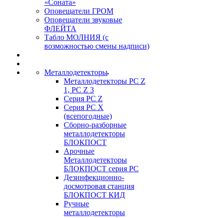
«Соната»
Оповещатели ГРОМ
Оповещатели звуковые
ФЛЕЙТА
Табло МОЛНИЯ (с
возможностью смены надписи)
Металлодетекторы
Металлодетекторы РС Z
1, PC Z 3
Серия РС Z
Серия РС X
(всепогодные)
Сборно-разборные
металлодетекторы
БЛОКПОСТ
Арочные
Металлодетекторы
БЛОКПОСТ серия РС
Дезинфекционно-
досмотровая станция
БЛОКПОСТ КИД
Ручные
металлодетекторы