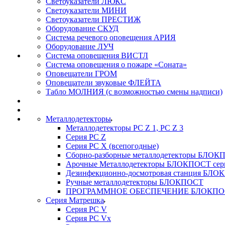
Светоуказатели ЛЮКС
Светоуказатели МИНИ
Светоуказатели ПРЕСТИЖ
Оборудование СКУД
Система речевого оповещения АРИЯ
Оборудование ЛУЧ
Система оповещения ВИСТЛ
Система оповещения о пожаре «Соната»
Оповещатели ГРОМ
Оповещатели звуковые ФЛЕЙТА
Табло МОЛНИЯ (с возможностью смены надписи)
Металлодетекторы
Металлодетекторы РС Z 1, PC Z 3
Серия РС Z
Серия РС X (всепогодные)
Сборно-разборные металлодетекторы БЛО
Арочные Металлодетекторы БЛОКПОСТ сер
Дезинфекционно-досмотровая станция БЛ
Ручные металлодетекторы БЛОКПОСТ
ПРОГРАММНОЕ ОБЕСПЕЧЕНИЕ БЛОКПО
Серия Матрешка
Серия PC V
Серия PC Vx