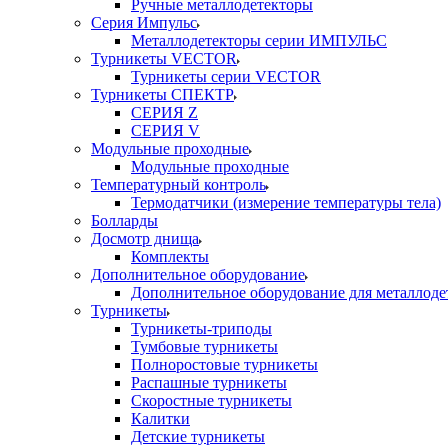
Ручные металлодетекторы
Серия Импульс
Металлодетекторы серии ИМПУЛЬС
Турникеты VECTOR
Турникеты серии VECTOR
Турникеты СПЕКТР
СЕРИЯ Z
СЕРИЯ V
Модульные проходные
Модульные проходные
Температурный контроль
Термодатчики (измерение температуры тела)
Болларды
Досмотр днища
Комплекты
Дополнительное оборудование
Дополнительное оборудование для металлоде
Турникеты
Турникеты-триподы
Тумбовые турникеты
Полноростовые турникеты
Распашные турникеты
Скоростные турникеты
Калитки
Детские турникеты