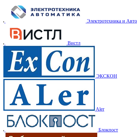
Электротехника и Авт
Вистл
ЭКСКОН
Aler
Блокпост