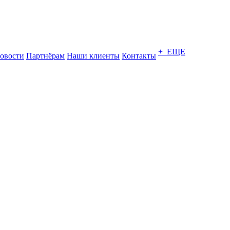
+ ЕЩЕ
овости
Партнёрам
Наши клиенты
Контакты