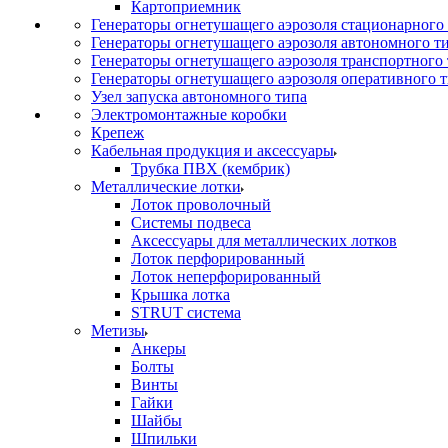
Картоприемник
Генераторы огнетушащего аэрозоля стационарного
Генераторы огнетушащего аэрозоля автономного т
Генераторы огнетушащего аэрозоля транспортного
Генераторы огнетушащего аэрозоля оперативного 
Узел запуска автономного типа
Электромонтажные коробки
Крепеж
Кабельная продукция и аксессуары
Трубка ПВХ (кембрик)
Металлические лотки
Лоток проволочный
Системы подвеса
Аксессуары для металлических лотков
Лоток перфорированный
Лоток неперфорированный
Крышка лотка
STRUT система
Метизы
Анкеры
Болты
Винты
Гайки
Шайбы
Шпильки