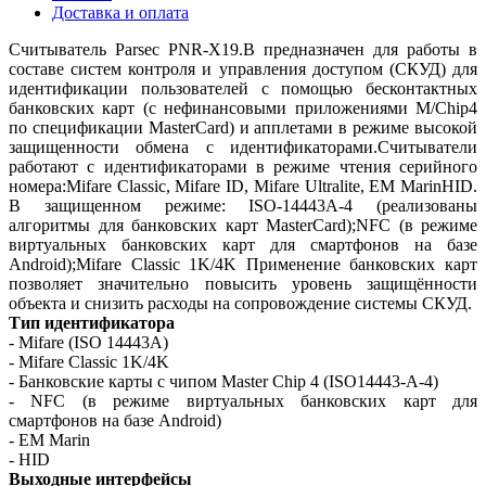
Доставка и оплата
Считыватель Parsec PNR-X19.B предназначен для работы в
составе систем контроля и управления доступом (СКУД) для
идентификации пользователей с помощью бесконтактных
банковских карт (с нефинансовыми приложениями M/Chip4
по спецификации MasterCard) и апплетами в режиме высокой
защищенности обмена с идентификаторами.Считыватели
работают с идентификаторами в режиме чтения серийного
номера:Mifare Classic, Mifare ID, Mifare Ultralite, EM MarinHID.
В защищенном режиме: ISO-14443A-4 (реализованы
алгоритмы для банковских карт MasterCard);NFC (в режиме
виртуальных банковских карт для смартфонов на базе
Android);Mifare Classic 1K/4K Применение банковских карт
позволяет значительно повысить уровень защищённости
объекта и снизить расходы на сопровождение системы СКУД.
Тип идентификатора
- Mifare (ISO 14443A)
- Mifare Classic 1K/4K
- Банковские карты с чипом Master Chip 4 (ISO14443-A-4)
- NFC (в режиме виртуальных банковских карт для
смартфонов на базе Android)
- EM Marin
- HID
Выходные интерфейсы