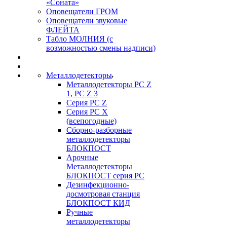
«Соната»
Оповещатели ГРОМ
Оповещатели звуковые
ФЛЕЙТА
Табло МОЛНИЯ (с
возможностью смены надписи)
Металлодетекторы
Металлодетекторы РС Z
1, PC Z 3
Серия РС Z
Серия РС X
(всепогодные)
Сборно-разборные
металлодетекторы
БЛОКПОСТ
Арочные
Металлодетекторы
БЛОКПОСТ серия РС
Дезинфекционно-
досмотровая станция
БЛОКПОСТ КИД
Ручные
металлодетекторы