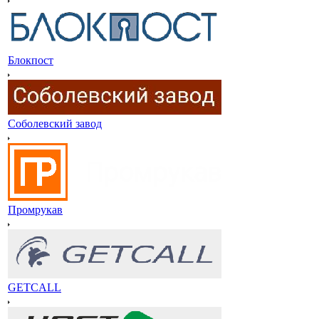
Блокпост
Соболевский завод
Промрукав
GETCALL