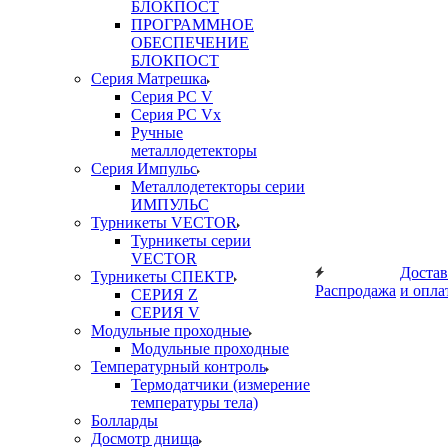
БЛОКПОСТ
ПРОГРАММНОЕ
ОБЕСПЕЧЕНИЕ
БЛОКПОСТ
Серия Матрешка
Серия PC V
Серия PC Vx
Ручные
металлодетекторы
Серия Импульс
Металлодетекторы серии
ИМПУЛЬС
Турникеты VECTOR
Турникеты серии
VECTOR
Достав
Турникеты СПЕКТР
Распродажа
и опла
СЕРИЯ Z
СЕРИЯ V
Модульные проходные
Модульные проходные
Температурный контроль
Термодатчики (измерение
температуры тела)
Болларды
Досмотр днища