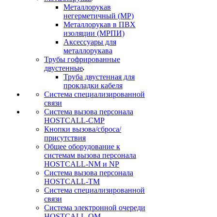
Металлорукав
негерметичный (МР)
Металлорукав в ПВХ
изоляции (МРПИ)
Аксессуары для
металлорукава
Трубы гофрированные
двустенные
Труба двустенная для
прокладки кабеля
Система специализированной
связи
Cистема вызова персонала
HOSTCALL-CMP
Кнопки вызова/сброса/
присутствия
Общее оборудование к
системам вызова персонала
HOSTCALL-NM и NP
Система вызова персонала
HOSTCALL-TM
Система специализированной
связи
Система электронной очереди
HOSTCALL-QM