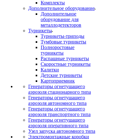
Комплекты
Дополнительное оборудование
Дополнительное
оборудование для
металлодетекторов
Турникеты
Турникеты-триподы
Тумбовые турникеты
Полноростовые
турникеты
Распашные турникеты
Скоростные турникеты
Калитки
Детские турникеты
Картоприемник
Генераторы огнетушащего
аэрозоля стационарного типа
Генераторы огнетушащего
аэрозоля автономного типа
Генераторы огнетушащего
аэрозоля транспортного типа
Генераторы огнетушащего
аэрозоля оперативного типа
Узел запуска автономного типа
Электромонтажные коробки