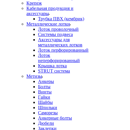
Крепеж
Кабельная продукция и
аксессуары
Трубка ПВХ (кембрик)
Металлические лотки
Лоток проволочный
Системы подвеса
Аксессуары для
металлических лотков
Лоток перфорированный
Лоток
неперфорированный
Крышка лотка
STRUT система
Метизы
Анкеры
Болты
Винты
Гайки
Шайбы
Шпильки
Саморезы
Анкерные болты
Дюбели
Заклепки