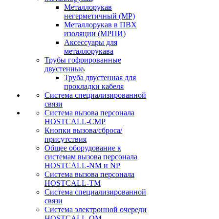
Металлорукав
негерметичный (МР)
Металлорукав в ПВХ
изоляции (МРПИ)
Аксессуары для
металлорукава
Трубы гофрированные
двустенные
Труба двустенная для
прокладки кабеля
Система специализированной
связи
Cистема вызова персонала
HOSTCALL-CMP
Кнопки вызова/сброса/
присутствия
Общее оборудование к
системам вызова персонала
HOSTCALL-NM и NP
Система вызова персонала
HOSTCALL-TM
Система специализированной
связи
Система электронной очереди
HOSTCALL-QM