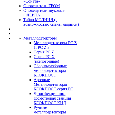
«Соната»
Оповещатели ГРОМ
Оповещатели звуковые
ФЛЕЙТА
Табло МОЛНИЯ (с
возможностью смены надписи)
Металлодетекторы
Металлодетекторы РС Z
1, PC Z 3
Серия РС Z
Серия РС X
(всепогодные)
Сборно-разборные
металлодетекторы
БЛОКПОСТ
Арочные
Металлодетекторы
БЛОКПОСТ серия РС
Дезинфекционно-
досмотровая станция
БЛОКПОСТ КИД
Ручные
металлодетекторы