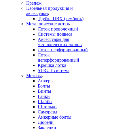
Крепеж
Кабельная продукция и
аксессуары
Трубка ПВХ (кембрик)
Металлические лотки
Лоток проволочный
Системы подвеса
Аксессуары для
металлических лотков
Лоток перфорированный
Лоток
неперфорированный
Крышка лотка
STRUT система
Метизы
Анкеры
Болты
Винты
Гайки
Шайбы
Шпильки
Саморезы
Анкерные болты
Дюбели
Заклепки