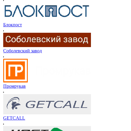
Блокпост
Соболевский завод
Промрукав
GETCALL