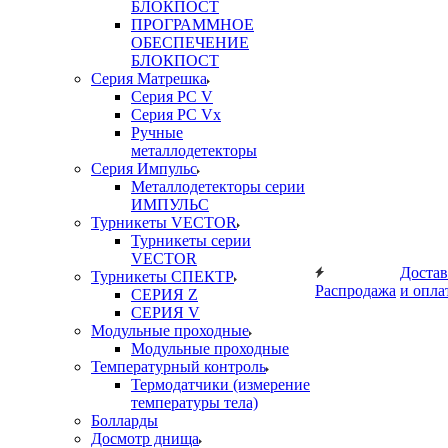
БЛОКПОСТ
ПРОГРАММНОЕ
ОБЕСПЕЧЕНИЕ
БЛОКПОСТ
Серия Матрешка
Серия PC V
Серия PC Vx
Ручные
металлодетекторы
Серия Импульс
Металлодетекторы серии
ИМПУЛЬС
Турникеты VECTOR
Турникеты серии
VECTOR
Достав
Турникеты СПЕКТР
Распродажа
и опла
СЕРИЯ Z
СЕРИЯ V
Модульные проходные
Модульные проходные
Температурный контроль
Термодатчики (измерение
температуры тела)
Болларды
Досмотр днища