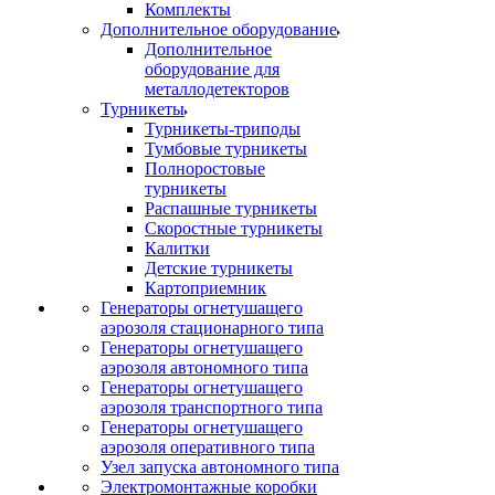
Комплекты
Дополнительное оборудование
Дополнительное
оборудование для
металлодетекторов
Турникеты
Турникеты-триподы
Тумбовые турникеты
Полноростовые
турникеты
Распашные турникеты
Скоростные турникеты
Калитки
Детские турникеты
Картоприемник
Генераторы огнетушащего
аэрозоля стационарного типа
Генераторы огнетушащего
аэрозоля автономного типа
Генераторы огнетушащего
аэрозоля транспортного типа
Генераторы огнетушащего
аэрозоля оперативного типа
Узел запуска автономного типа
Электромонтажные коробки