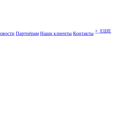
+ ЕЩЕ
овости
Партнёрам
Наши клиенты
Контакты