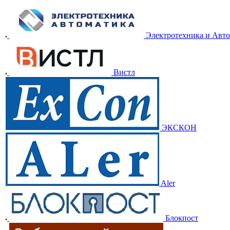
Электротехника и Авт
Вистл
ЭКСКОН
Aler
Блокпост