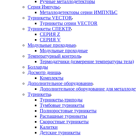
Ручные металлодетекторы
Серия Импульс
Металлодетекторы серии ИМПУЛЬС
Турникеты VECTOR
Турникеты серии VECTOR
Турникеты СПЕКТР
СЕРИЯ Z
СЕРИЯ V
Модульные проходные
Модульные проходные
Температурный контроль
Термодатчики (измерение температуры тела)
Болларды
Досмотр днища
Комплекты
Дополнительное оборудование
Дополнительное оборудование для металлоде
Турникеты
Турникеты-триподы
Тумбовые турникеты
Полноростовые турникеты
Распашные турникеты
Скоростные турникеты
Калитки
Детские турникеты