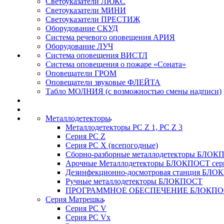
Светоуказатели ЛЮКС
Светоуказатели МИНИ
Светоуказатели ПРЕСТИЖ
Оборудование СКУД
Система речевого оповещения АРИЯ
Оборудование ЛУЧ
Система оповещения ВИСТЛ
Система оповещения о пожаре «Соната»
Оповещатели ГРОМ
Оповещатели звуковые ФЛЕЙТА
Табло МОЛНИЯ (с возможностью смены надписи)
Металлодетекторы
Металлодетекторы РС Z 1, PC Z 3
Серия РС Z
Серия РС X (всепогодные)
Сборно-разборные металлодетекторы БЛО
Арочные Металлодетекторы БЛОКПОСТ сер
Дезинфекционно-досмотровая станция БЛ
Ручные металлодетекторы БЛОКПОСТ
ПРОГРАММНОЕ ОБЕСПЕЧЕНИЕ БЛОКПО
Серия Матрешка
Серия PC V
Серия PC Vx