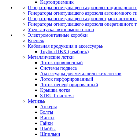
Картоприемник
Генераторы огнетушащего аэрозоля стационарного
Генераторы огнетушащего аэрозоля автономного т
Генераторы огнетушащего аэрозоля транспортного
Генераторы огнетушащего аэрозоля оперативного 
Узел запуска автономного типа
Электромонтажные коробки
Крепеж
Кабельная продукция и аксессуары
Трубка ПВХ (кембрик)
Металлические лотки
Лоток проволочный
Системы подвеса
Аксессуары для металлических лотков
Лоток перфорированный
Лоток неперфорированный
Крышка лотка
STRUT система
Метизы
Анкеры
Болты
Винты
Гайки
Шайбы
Шпильки