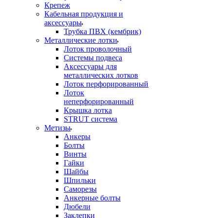
Крепеж
Кабельная продукция и
аксессуары
Трубка ПВХ (кембрик)
Металлические лотки
Лоток проволочный
Системы подвеса
Аксессуары для
металлических лотков
Лоток перфорированный
Лоток
неперфорированный
Крышка лотка
STRUT система
Метизы
Анкеры
Болты
Винты
Гайки
Шайбы
Шпильки
Саморезы
Анкерные болты
Дюбели
Заклепки