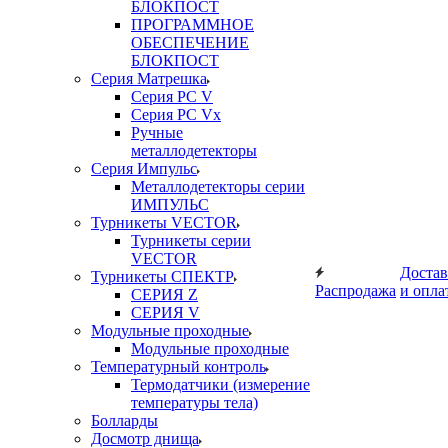
БЛОКПОСТ
ПРОГРАММНОЕ
ОБЕСПЕЧЕНИЕ
БЛОКПОСТ
Серия Матрешка
Серия PC V
Серия PC Vx
Ручные
металлодетекторы
Серия Импульс
Металлодетекторы серии
ИМПУЛЬС
Турникеты VECTOR
Турникеты серии
VECTOR
Достав
Турникеты СПЕКТР
Распродажа
и опла
СЕРИЯ Z
СЕРИЯ V
Модульные проходные
Модульные проходные
Температурный контроль
Термодатчики (измерение
температуры тела)
Болларды
Досмотр днища