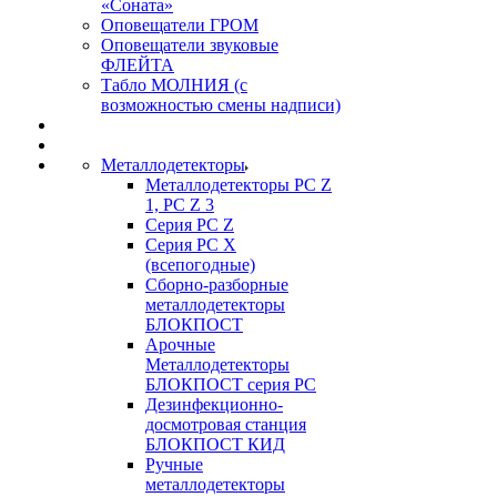
«Соната»
Оповещатели ГРОМ
Оповещатели звуковые
ФЛЕЙТА
Табло МОЛНИЯ (с
возможностью смены надписи)
Металлодетекторы
Металлодетекторы РС Z
1, PC Z 3
Серия РС Z
Серия РС X
(всепогодные)
Сборно-разборные
металлодетекторы
БЛОКПОСТ
Арочные
Металлодетекторы
БЛОКПОСТ серия РС
Дезинфекционно-
досмотровая станция
БЛОКПОСТ КИД
Ручные
металлодетекторы