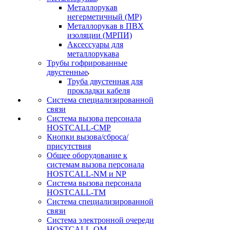
Металлорукав
негерметичный (МР)
Металлорукав в ПВХ
изоляции (МРПИ)
Аксессуары для
металлорукава
Трубы гофрированные
двустенные
Труба двустенная для
прокладки кабеля
Система специализированной
связи
Cистема вызова персонала
HOSTCALL-CMP
Кнопки вызова/сброса/
присутствия
Общее оборудование к
системам вызова персонала
HOSTCALL-NM и NP
Система вызова персонала
HOSTCALL-TM
Система специализированной
связи
Система электронной очереди
HOSTCALL-QM