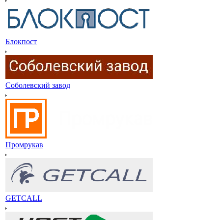
Блокпост
Соболевский завод
Промрукав
GETCALL