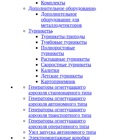
Комплекты
Дополнительное оборудование
Дополнительное
оборудование для
металлодетекторов
Турникеты
Турникеты-триподы
Тумбовые турникеты
Полноростовые
турникеты
Распашные турникеты
Скоростные турникеты
Калитки
Детские турникеты
Картоприемник
Генераторы огнетушащего
аэрозоля стационарного типа
Генераторы огнетушащего
аэрозоля автономного типа
Генераторы огнетушащего
аэрозоля транспортного типа
Генераторы огнетушащего
аэрозоля оперативного типа
Узел запуска автономного типа
Электромонтажные коробки