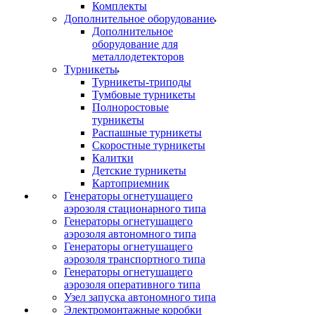
Комплекты
Дополнительное оборудование
Дополнительное
оборудование для
металлодетекторов
Турникеты
Турникеты-триподы
Тумбовые турникеты
Полноростовые
турникеты
Распашные турникеты
Скоростные турникеты
Калитки
Детские турникеты
Картоприемник
Генераторы огнетушащего
аэрозоля стационарного типа
Генераторы огнетушащего
аэрозоля автономного типа
Генераторы огнетушащего
аэрозоля транспортного типа
Генераторы огнетушащего
аэрозоля оперативного типа
Узел запуска автономного типа
Электромонтажные коробки