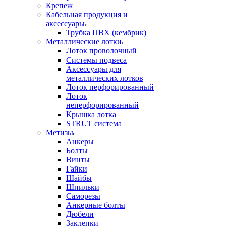
Крепеж
Кабельная продукция и
аксессуары
Трубка ПВХ (кембрик)
Металлические лотки
Лоток проволочный
Системы подвеса
Аксессуары для
металлических лотков
Лоток перфорированный
Лоток
неперфорированный
Крышка лотка
STRUT система
Метизы
Анкеры
Болты
Винты
Гайки
Шайбы
Шпильки
Саморезы
Анкерные болты
Дюбели
Заклепки