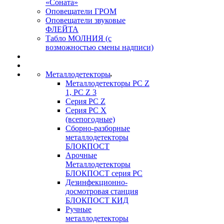
«Соната»
Оповещатели ГРОМ
Оповещатели звуковые
ФЛЕЙТА
Табло МОЛНИЯ (с
возможностью смены надписи)
Металлодетекторы
Металлодетекторы РС Z
1, PC Z 3
Серия РС Z
Серия РС X
(всепогодные)
Сборно-разборные
металлодетекторы
БЛОКПОСТ
Арочные
Металлодетекторы
БЛОКПОСТ серия РС
Дезинфекционно-
досмотровая станция
БЛОКПОСТ КИД
Ручные
металлодетекторы