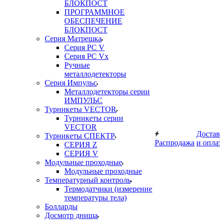
БЛОКПОСТ
ПРОГРАММНОЕ
ОБЕСПЕЧЕНИЕ
БЛОКПОСТ
Серия Матрешка
Серия PC V
Серия PC Vx
Ручные
металлодетекторы
Серия Импульс
Металлодетекторы серии
ИМПУЛЬС
Турникеты VECTOR
Турникеты серии
VECTOR
Достав
Турникеты СПЕКТР
Распродажа
и опла
СЕРИЯ Z
СЕРИЯ V
Модульные проходные
Модульные проходные
Температурный контроль
Термодатчики (измерение
температуры тела)
Болларды
Досмотр днища