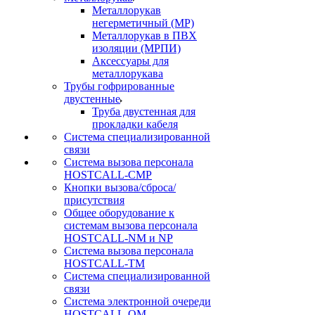
Металлорукав
негерметичный (МР)
Металлорукав в ПВХ
изоляции (МРПИ)
Аксессуары для
металлорукава
Трубы гофрированные
двустенные
Труба двустенная для
прокладки кабеля
Система специализированной
связи
Cистема вызова персонала
HOSTCALL-CMP
Кнопки вызова/сброса/
присутствия
Общее оборудование к
системам вызова персонала
HOSTCALL-NM и NP
Система вызова персонала
HOSTCALL-TM
Система специализированной
связи
Система электронной очереди
HOSTCALL-QM