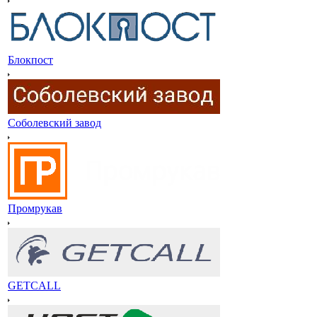
Блокпост
Соболевский завод
Промрукав
GETCALL