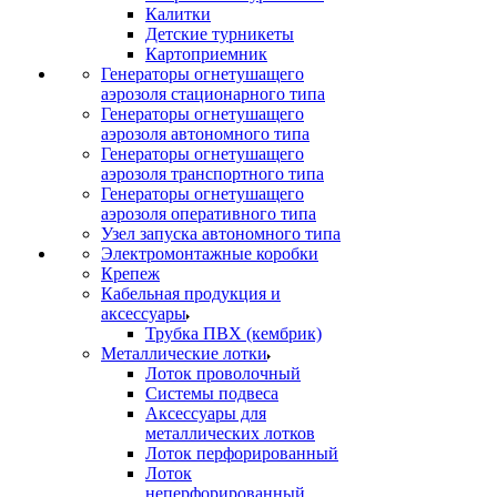
Калитки
Детские турникеты
Картоприемник
Генераторы огнетушащего
аэрозоля стационарного типа
Генераторы огнетушащего
аэрозоля автономного типа
Генераторы огнетушащего
аэрозоля транспортного типа
Генераторы огнетушащего
аэрозоля оперативного типа
Узел запуска автономного типа
Электромонтажные коробки
Крепеж
Кабельная продукция и
аксессуары
Трубка ПВХ (кембрик)
Металлические лотки
Лоток проволочный
Системы подвеса
Аксессуары для
металлических лотков
Лоток перфорированный
Лоток
неперфорированный