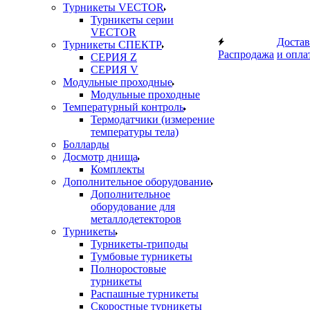
Турникеты VECTOR
Турникеты серии
VECTOR
Достав
Турникеты СПЕКТР
Распродажа
и опла
СЕРИЯ Z
СЕРИЯ V
Модульные проходные
Модульные проходные
Температурный контроль
Термодатчики (измерение
температуры тела)
Болларды
Досмотр днища
Комплекты
Дополнительное оборудование
Дополнительное
оборудование для
металлодетекторов
Турникеты
Турникеты-триподы
Тумбовые турникеты
Полноростовые
турникеты
Распашные турникеты
Скоростные турникеты