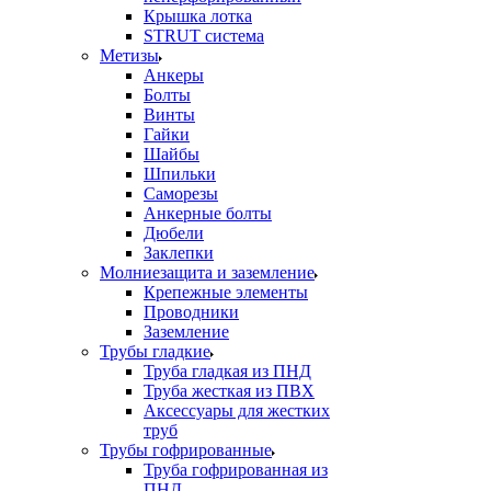
Крышка лотка
STRUT система
Метизы
Анкеры
Болты
Винты
Гайки
Шайбы
Шпильки
Саморезы
Анкерные болты
Дюбели
Заклепки
Молниезащита и заземление
Крепежные элементы
Проводники
Заземление
Трубы гладкие
Труба гладкая из ПНД
Труба жесткая из ПВХ
Аксессуары для жестких
труб
Трубы гофрированные
Труба гофрированная из
ПНД