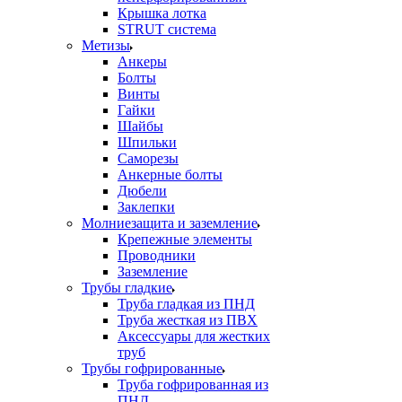
Крышка лотка
STRUT система
Метизы
Анкеры
Болты
Винты
Гайки
Шайбы
Шпильки
Саморезы
Анкерные болты
Дюбели
Заклепки
Молниезащита и заземление
Крепежные элементы
Проводники
Заземление
Трубы гладкие
Труба гладкая из ПНД
Труба жесткая из ПВХ
Аксессуары для жестких
труб
Трубы гофрированные
Труба гофрированная из
ПНД