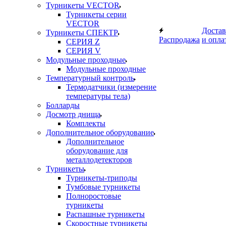
Турникеты VECTOR
Турникеты серии
VECTOR
Достав
Турникеты СПЕКТР
Распродажа
и опла
СЕРИЯ Z
СЕРИЯ V
Модульные проходные
Модульные проходные
Температурный контроль
Термодатчики (измерение
температуры тела)
Болларды
Досмотр днища
Комплекты
Дополнительное оборудование
Дополнительное
оборудование для
металлодетекторов
Турникеты
Турникеты-триподы
Тумбовые турникеты
Полноростовые
турникеты
Распашные турникеты
Скоростные турникеты