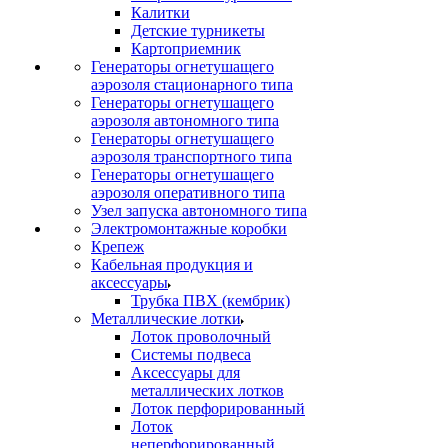
Калитки
Детские турникеты
Картоприемник
Генераторы огнетушащего
аэрозоля стационарного типа
Генераторы огнетушащего
аэрозоля автономного типа
Генераторы огнетушащего
аэрозоля транспортного типа
Генераторы огнетушащего
аэрозоля оперативного типа
Узел запуска автономного типа
Электромонтажные коробки
Крепеж
Кабельная продукция и
аксессуары
Трубка ПВХ (кембрик)
Металлические лотки
Лоток проволочный
Системы подвеса
Аксессуары для
металлических лотков
Лоток перфорированный
Лоток
неперфорированный