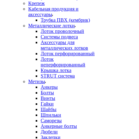
Крепеж
Кабельная продукция и
аксессуары
Трубка ПВХ (кембрик)
Металлические лотки
Лоток проволочный
Системы подвеса
Аксессуары для
металлических лотков
Лоток перфорированный
Лоток
неперфорированный
Крышка лотка
STRUT система
Метизы
Анкеры
Болты
Винты
Гайки
Шайбы
Шпильки
Саморезы
Анкерные болты
Дюбели
Заклепки