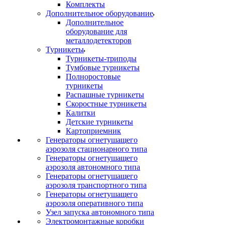
Комплекты
Дополнительное оборудование
Дополнительное
оборудование для
металлодетекторов
Турникеты
Турникеты-триподы
Тумбовые турникеты
Полноростовые
турникеты
Распашные турникеты
Скоростные турникеты
Калитки
Детские турникеты
Картоприемник
Генераторы огнетушащего
аэрозоля стационарного типа
Генераторы огнетушащего
аэрозоля автономного типа
Генераторы огнетушащего
аэрозоля транспортного типа
Генераторы огнетушащего
аэрозоля оперативного типа
Узел запуска автономного типа
Электромонтажные коробки