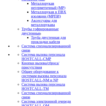
Металлорукав
негерметичный (МР)
Металлорукав в ПВХ
изоляции (МРПИ)
Аксессуары для
металлорукава
Трубы гофрированные
двустенные
Труба двустенная для
прокладки кабеля
Система специализированной
связи
Cистема вызова персонала
HOSTCALL-CMP
Кнопки вызова/сброса/
присутствия
Общее оборудование к
системам вызова персонала
HOSTCALL-NM и NP
Система вызова персонала
HOSTCALL-TM
Система специализированной
связи
Система электронной очереди
HOSTCALL-QM