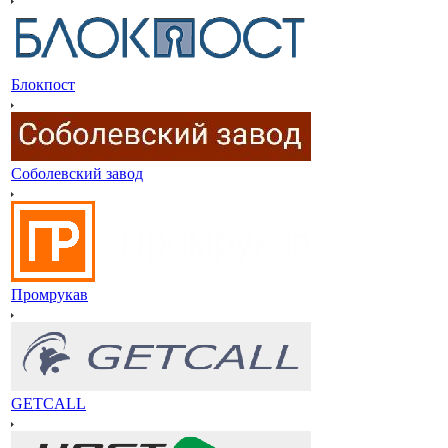
Блокпост
Соболевский завод
Промрукав
GETCALL