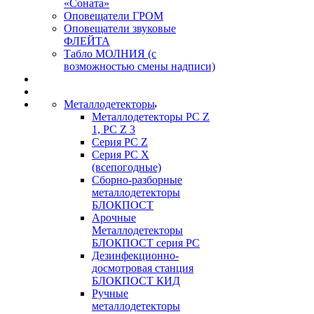
«Соната»
Оповещатели ГРОМ
Оповещатели звуковые
ФЛЕЙТА
Табло МОЛНИЯ (с
возможностью смены надписи)
Металлодетекторы
Металлодетекторы РС Z
1, PC Z 3
Серия РС Z
Серия РС X
(всепогодные)
Сборно-разборные
металлодетекторы
БЛОКПОСТ
Арочные
Металлодетекторы
БЛОКПОСТ серия РС
Дезинфекционно-
досмотровая станция
БЛОКПОСТ КИД
Ручные
металлодетекторы