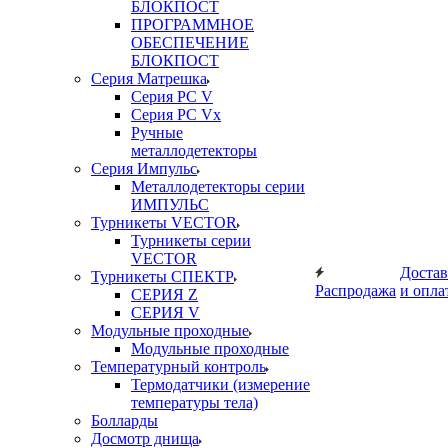
БЛОКПОСТ
ПРОГРАММНОЕ
ОБЕСПЕЧЕНИЕ
БЛОКПОСТ
Серия Матрешка
Серия PC V
Серия PC Vx
Ручные
металлодетекторы
Серия Импульс
Металлодетекторы серии
ИМПУЛЬС
Турникеты VECTOR
Турникеты серии
VECTOR
Достав
Турникеты СПЕКТР
Распродажа
и опла
СЕРИЯ Z
СЕРИЯ V
Модульные проходные
Модульные проходные
Температурный контроль
Термодатчики (измерение
температуры тела)
Болларды
Досмотр днища