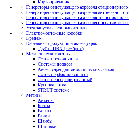
Картоприемник
Генераторы огнетушащего аэрозоля стационарного
Генераторы огнетушащего аэрозоля автономного т
Генераторы огнетушащего аэрозоля транспортного
Генераторы огнетушащего аэрозоля оперативного 
Узел запуска автономного типа
Электромонтажные коробки
Крепеж
Кабельная продукция и аксессуары
Трубка ПВХ (кембрик)
Металлические лотки
Лоток проволочный
Системы подвеса
Аксессуары для металлических лотков
Лоток перфорированный
Лоток неперфорированный
Крышка лотка
STRUT система
Метизы
Анкеры
Болты
Винты
Гайки
Шайбы
Шпильки