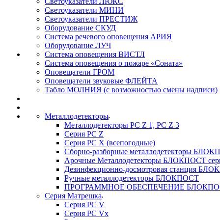
Светоуказатели ЛЮКС
Светоуказатели МИНИ
Светоуказатели ПРЕСТИЖ
Оборудование СКУД
Система речевого оповещения АРИЯ
Оборудование ЛУЧ
Система оповещения ВИСТЛ
Система оповещения о пожаре «Соната»
Оповещатели ГРОМ
Оповещатели звуковые ФЛЕЙТА
Табло МОЛНИЯ (с возможностью смены надписи)
Металлодетекторы
Металлодетекторы РС Z 1, PC Z 3
Серия РС Z
Серия РС X (всепогодные)
Сборно-разборные металлодетекторы БЛО
Арочные Металлодетекторы БЛОКПОСТ сер
Дезинфекционно-досмотровая станция БЛ
Ручные металлодетекторы БЛОКПОСТ
ПРОГРАММНОЕ ОБЕСПЕЧЕНИЕ БЛОКПО
Серия Матрешка
Серия PC V
Серия PC Vx