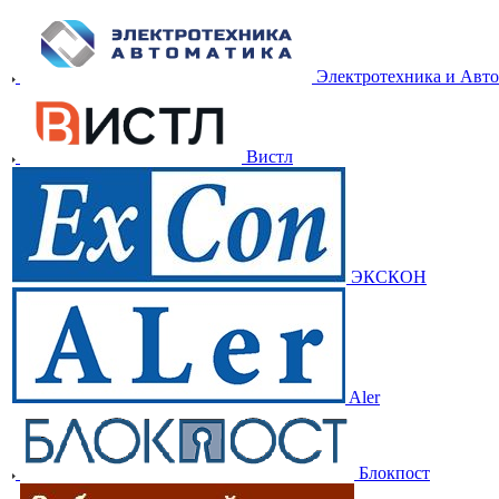
Электротехника и Авт
Вистл
ЭКСКОН
Aler
Блокпост