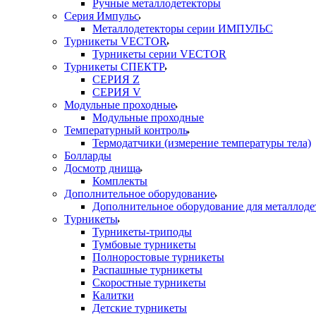
Ручные металлодетекторы
Серия Импульс
Металлодетекторы серии ИМПУЛЬС
Турникеты VECTOR
Турникеты серии VECTOR
Турникеты СПЕКТР
СЕРИЯ Z
СЕРИЯ V
Модульные проходные
Модульные проходные
Температурный контроль
Термодатчики (измерение температуры тела)
Болларды
Досмотр днища
Комплекты
Дополнительное оборудование
Дополнительное оборудование для металлоде
Турникеты
Турникеты-триподы
Тумбовые турникеты
Полноростовые турникеты
Распашные турникеты
Скоростные турникеты
Калитки
Детские турникеты