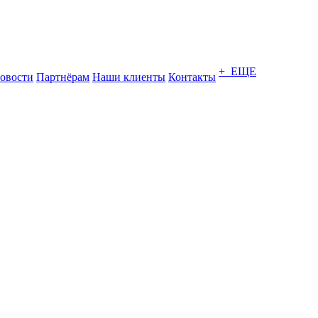
+ ЕЩЕ
овости
Партнёрам
Наши клиенты
Контакты