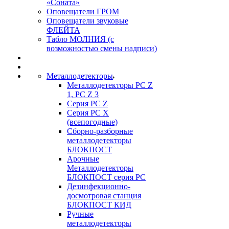
«Соната»
Оповещатели ГРОМ
Оповещатели звуковые
ФЛЕЙТА
Табло МОЛНИЯ (с
возможностью смены надписи)
Металлодетекторы
Металлодетекторы РС Z
1, PC Z 3
Серия РС Z
Серия РС X
(всепогодные)
Сборно-разборные
металлодетекторы
БЛОКПОСТ
Арочные
Металлодетекторы
БЛОКПОСТ серия РС
Дезинфекционно-
досмотровая станция
БЛОКПОСТ КИД
Ручные
металлодетекторы