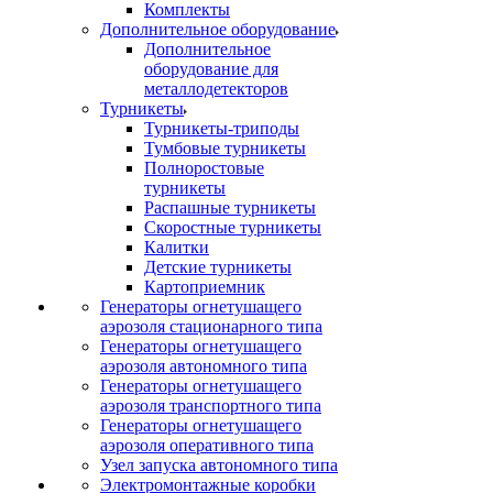
Комплекты
Дополнительное оборудование
Дополнительное
оборудование для
металлодетекторов
Турникеты
Турникеты-триподы
Тумбовые турникеты
Полноростовые
турникеты
Распашные турникеты
Скоростные турникеты
Калитки
Детские турникеты
Картоприемник
Генераторы огнетушащего
аэрозоля стационарного типа
Генераторы огнетушащего
аэрозоля автономного типа
Генераторы огнетушащего
аэрозоля транспортного типа
Генераторы огнетушащего
аэрозоля оперативного типа
Узел запуска автономного типа
Электромонтажные коробки