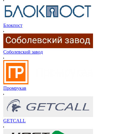
Блокпост
Соболевский завод
Промрукав
GETCALL