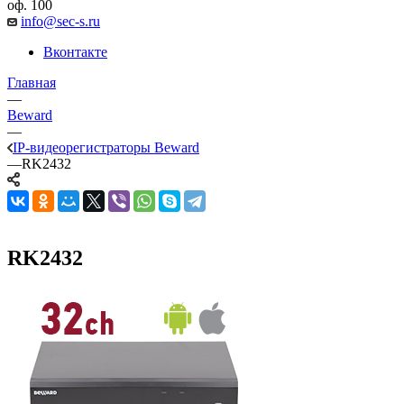
оф. 100
info@sec-s.ru
Вконтакте
Главная
—
Beward
—
IP-видеорегистраторы Beward
—
RK2432
RK2432