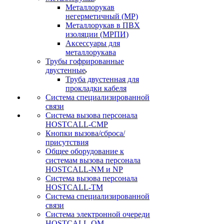
Металлорукав
негерметичный (МР)
Металлорукав в ПВХ
изоляции (МРПИ)
Аксессуары для
металлорукава
Трубы гофрированные
двустенные
Труба двустенная для
прокладки кабеля
Система специализированной
связи
Cистема вызова персонала
HOSTCALL-CMP
Кнопки вызова/сброса/
присутствия
Общее оборудование к
системам вызова персонала
HOSTCALL-NM и NP
Система вызова персонала
HOSTCALL-TM
Система специализированной
связи
Система электронной очереди
HOSTCALL-QM