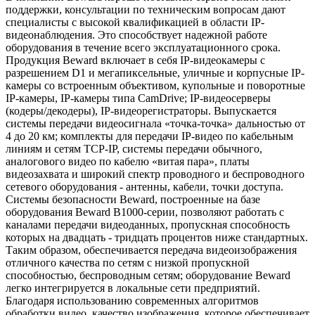
поддержки, консультации по техническим вопросам дают
специалисты с высокой квалификацией в области IP-
видеонаблюдения. Это способствует надежной работе
оборудования в течение всего эксплуатационного срока.
Продукция Beward включает в себя IP-видеокамеры с
разрешением D1 и мегапиксельные, уличные и корпусные IP-
камеры со встроенным объективом, купольные и поворотные
IP-камеры, IP-камеры типа CamDrive; IP-видеосерверы
(кодеры/декодеры), IP-видеорегистраторы. Выпускается
системы передачи видеосигнала «точка-точка» дальностью от
4 до 20 км; комплекты для передачи IP-видео по кабельным
линиям и сетям TCP-IP, системы передачи обычного,
аналогового видео по кабелю «витая пара», платы
видеозахвата и широкий спектр проводного и беспроводного
сетевого оборудования - антенны, кабели, точки доступа.
Системы безопасности Beward, построенные на базе
оборудования Beward B1000-серии, позволяют работать с
каналами передачи видеоданных, пропускная способность
которых на двадцать - тридцать процентов ниже стандартных.
Таким образом, обеспечивается передача видеоизображения
отличного качества по сетям с низкой пропускной
способностью, беспроводным сетям; оборудование Beward
легко интегрируется в локальные сети предприятий.
Благодаря использованию современных алгоритмов
обработки видео, качество изображения, которое обеспечивает