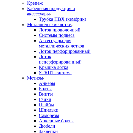
Крепеж
Кабельная продукция и
аксессуары
Трубка ПВХ (кембрик)
Металлические лотки
Лоток проволочный
Системы подвеса
Аксессуары для
металлических лотков
Лоток перфорированный
Лоток
неперфорированный
Крышка лотка
STRUT система
Метизы
Анкеры
Болты
Винты
Гайки
Шайбы
Шпильки
Саморезы
Анкерные болты
Дюбели
Заклепки