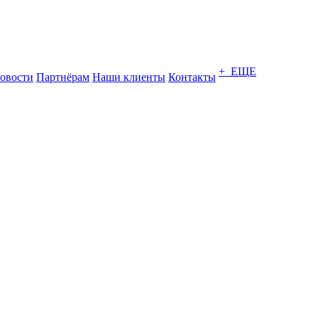
+ ЕЩЕ
овости
Партнёрам
Наши клиенты
Контакты