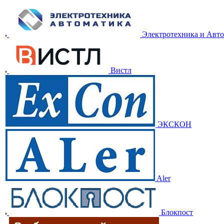
Электротехника и Авт
Вистл
ЭКСКОН
Aler
Блокпост