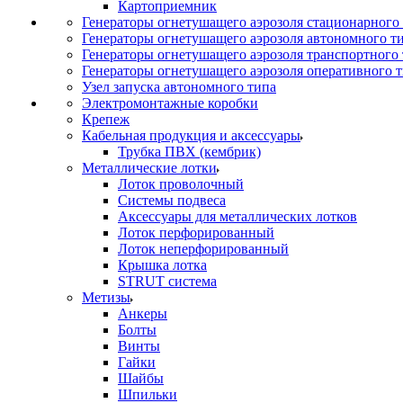
Картоприемник
Генераторы огнетушащего аэрозоля стационарного
Генераторы огнетушащего аэрозоля автономного т
Генераторы огнетушащего аэрозоля транспортного
Генераторы огнетушащего аэрозоля оперативного 
Узел запуска автономного типа
Электромонтажные коробки
Крепеж
Кабельная продукция и аксессуары
Трубка ПВХ (кембрик)
Металлические лотки
Лоток проволочный
Системы подвеса
Аксессуары для металлических лотков
Лоток перфорированный
Лоток неперфорированный
Крышка лотка
STRUT система
Метизы
Анкеры
Болты
Винты
Гайки
Шайбы
Шпильки