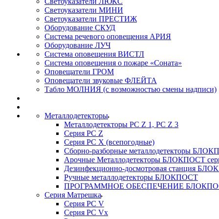
Светоуказатели ЛЮКС
Светоуказатели МИНИ
Светоуказатели ПРЕСТИЖ
Оборудование СКУД
Система речевого оповещения АРИЯ
Оборудование ЛУЧ
Система оповещения ВИСТЛ
Система оповещения о пожаре «Соната»
Оповещатели ГРОМ
Оповещатели звуковые ФЛЕЙТА
Табло МОЛНИЯ (с возможностью смены надписи)
Металлодетекторы
Металлодетекторы РС Z 1, PC Z 3
Серия РС Z
Серия РС X (всепогодные)
Сборно-разборные металлодетекторы БЛО
Арочные Металлодетекторы БЛОКПОСТ сер
Дезинфекционно-досмотровая станция БЛ
Ручные металлодетекторы БЛОКПОСТ
ПРОГРАММНОЕ ОБЕСПЕЧЕНИЕ БЛОКПО
Серия Матрешка
Серия PC V
Серия PC Vx