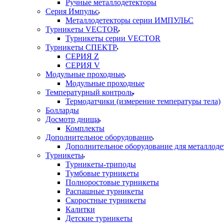
Ручные металлодетекторы
Серия Импульс
Металлодетекторы серии ИМПУЛЬС
Турникеты VECTOR
Турникеты серии VECTOR
Турникеты СПЕКТР
СЕРИЯ Z
СЕРИЯ V
Модульные проходные
Модульные проходные
Температурный контроль
Термодатчики (измерение температуры тела)
Болларды
Досмотр днища
Комплекты
Дополнительное оборудование
Дополнительное оборудование для металлоде
Турникеты
Турникеты-триподы
Тумбовые турникеты
Полноростовые турникеты
Распашные турникеты
Скоростные турникеты
Калитки
Детские турникеты