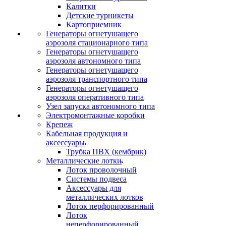
Калитки
Детские турникеты
Картоприемник
Генераторы огнетушащего
аэрозоля стационарного типа
Генераторы огнетушащего
аэрозоля автономного типа
Генераторы огнетушащего
аэрозоля транспортного типа
Генераторы огнетушащего
аэрозоля оперативного типа
Узел запуска автономного типа
Электромонтажные коробки
Крепеж
Кабельная продукция и
аксессуары
Трубка ПВХ (кембрик)
Металлические лотки
Лоток проволочный
Системы подвеса
Аксессуары для
металлических лотков
Лоток перфорированный
Лоток
неперфорированный