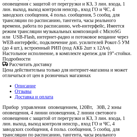
оповещения с защитой от перегрузки и КЗ, 3 лин. входа, 1
лин. выход, выход контроля неиспр., вход ГО и ЧС, 4
заводских сообщения, 4 польз. сообщения, 5 сообщ. для
трансляции по расписанию, тангента, часы реального
времени, работа по расписанию, web-интерфейс, Имеется
режим трансляции музыкальных композиций с MicroSG
или USB-Flash, интернет-радио и потоковое вещание через
WEB-интерфейс, подключение доп. усилителей Рокот-5 УМ
(до 4 шт.), встроенный РИП (под АКБ 2шт х 12Ач).
Настольное исполнение, в комплекте крепеж для 19”-стойки.
Подробности
Рассчитать доставку
Цена действительна только для интернет-магазина и может
отличаться от цен в розничных магазинах
Описание
Отзывы
Доставка и оплата
Прибор управления оповещением, 120Вт, 30В, 2 зоны
оповещения, 4 линии оповещения, 2 линии светового
оповещения с защитой от перегрузки и КЗ, 3 лин. входа, 1
лин. выход, выход контроля неиспр., вход ГО и ЧС, 4
заводских сообщения, 4 польз. сообщения, 5 сообщ. для
трансляции по расписанию, тангента, часы реального