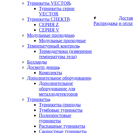
Турникеты VECTOR
Турникеты серии
VECTOR
Достав
Турникеты СПЕКТР
Распродажа
и опла
СЕРИЯ Z
СЕРИЯ V
Модульные проходные
Модульные проходные
Температурный контроль
Термодатчики (измерение
температуры тела)
Болларды
Досмотр днища
Комплекты
Дополнительное оборудование
Дополнительное
оборудование для
металлодетекторов
Турникеты
Турникеты-триподы
Тумбовые турникеты
Полноростовые
турникеты
Распашные турникеты
Скоростные турникеты