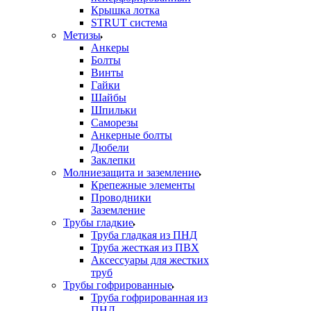
Крышка лотка
STRUT система
Метизы
Анкеры
Болты
Винты
Гайки
Шайбы
Шпильки
Саморезы
Анкерные болты
Дюбели
Заклепки
Молниезащита и заземление
Крепежные элементы
Проводники
Заземление
Трубы гладкие
Труба гладкая из ПНД
Труба жесткая из ПВХ
Аксессуары для жестких
труб
Трубы гофрированные
Труба гофрированная из
ПНД