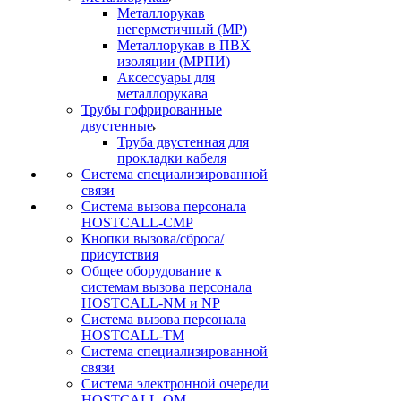
Металлорукав
негерметичный (МР)
Металлорукав в ПВХ
изоляции (МРПИ)
Аксессуары для
металлорукава
Трубы гофрированные
двустенные
Труба двустенная для
прокладки кабеля
Система специализированной
связи
Cистема вызова персонала
HOSTCALL-CMP
Кнопки вызова/сброса/
присутствия
Общее оборудование к
системам вызова персонала
HOSTCALL-NM и NP
Система вызова персонала
HOSTCALL-TM
Система специализированной
связи
Система электронной очереди
HOSTCALL-QM