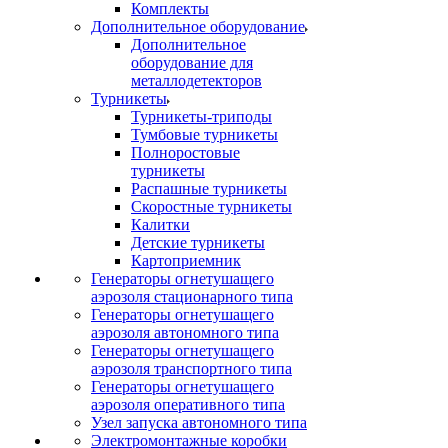
Комплекты
Дополнительное оборудование
Дополнительное
оборудование для
металлодетекторов
Турникеты
Турникеты-триподы
Тумбовые турникеты
Полноростовые
турникеты
Распашные турникеты
Скоростные турникеты
Калитки
Детские турникеты
Картоприемник
Генераторы огнетушащего
аэрозоля стационарного типа
Генераторы огнетушащего
аэрозоля автономного типа
Генераторы огнетушащего
аэрозоля транспортного типа
Генераторы огнетушащего
аэрозоля оперативного типа
Узел запуска автономного типа
Электромонтажные коробки