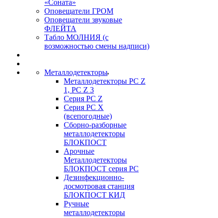
«Соната»
Оповещатели ГРОМ
Оповещатели звуковые
ФЛЕЙТА
Табло МОЛНИЯ (с
возможностью смены надписи)
Металлодетекторы
Металлодетекторы РС Z
1, PC Z 3
Серия РС Z
Серия РС X
(всепогодные)
Сборно-разборные
металлодетекторы
БЛОКПОСТ
Арочные
Металлодетекторы
БЛОКПОСТ серия РС
Дезинфекционно-
досмотровая станция
БЛОКПОСТ КИД
Ручные
металлодетекторы