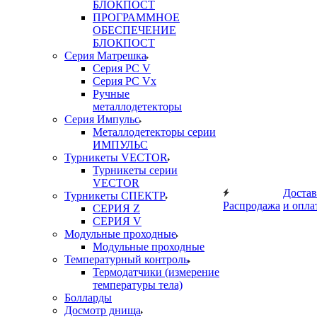
БЛОКПОСТ
ПРОГРАММНОЕ
ОБЕСПЕЧЕНИЕ
БЛОКПОСТ
Серия Матрешка
Серия PC V
Серия PC Vx
Ручные
металлодетекторы
Серия Импульс
Металлодетекторы серии
ИМПУЛЬС
Турникеты VECTOR
Турникеты серии
VECTOR
Достав
Турникеты СПЕКТР
Распродажа
и опла
СЕРИЯ Z
СЕРИЯ V
Модульные проходные
Модульные проходные
Температурный контроль
Термодатчики (измерение
температуры тела)
Болларды
Досмотр днища