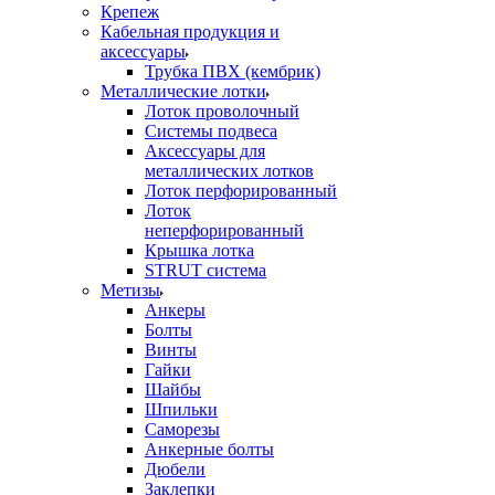
Крепеж
Кабельная продукция и
аксессуары
Трубка ПВХ (кембрик)
Металлические лотки
Лоток проволочный
Системы подвеса
Аксессуары для
металлических лотков
Лоток перфорированный
Лоток
неперфорированный
Крышка лотка
STRUT система
Метизы
Анкеры
Болты
Винты
Гайки
Шайбы
Шпильки
Саморезы
Анкерные болты
Дюбели
Заклепки