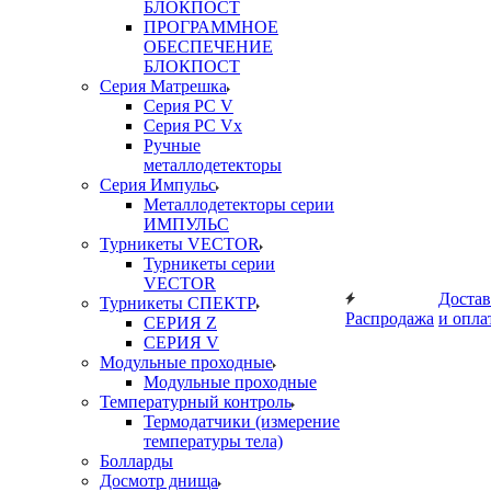
БЛОКПОСТ
ПРОГРАММНОЕ
ОБЕСПЕЧЕНИЕ
БЛОКПОСТ
Серия Матрешка
Серия PC V
Серия PC Vx
Ручные
металлодетекторы
Серия Импульс
Металлодетекторы серии
ИМПУЛЬС
Турникеты VECTOR
Турникеты серии
VECTOR
Достав
Турникеты СПЕКТР
Распродажа
и опла
СЕРИЯ Z
СЕРИЯ V
Модульные проходные
Модульные проходные
Температурный контроль
Термодатчики (измерение
температуры тела)
Болларды
Досмотр днища