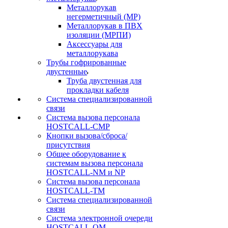
Металлорукав
негерметичный (МР)
Металлорукав в ПВХ
изоляции (МРПИ)
Аксессуары для
металлорукава
Трубы гофрированные
двустенные
Труба двустенная для
прокладки кабеля
Система специализированной
связи
Cистема вызова персонала
HOSTCALL-CMP
Кнопки вызова/сброса/
присутствия
Общее оборудование к
системам вызова персонала
HOSTCALL-NM и NP
Система вызова персонала
HOSTCALL-TM
Система специализированной
связи
Система электронной очереди
HOSTCALL-QM