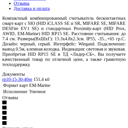
Отзывы
Доставка и оплата
Компактный комбинированный считыватель бесконтактных
смарт-карт с SIO (HID iCLASS SE и SR, MIFARE SE, MIFARE
DESFire EV1 SE) и стандартных Proximity-карт (HID Prox,
AWID, EM-Marine) HID RP15 SE. Расстояние считывания: до
7.4 см. Размеры(ВхШхГ): 15.3x4.8x2.3см. IP55, -35...+65 гр.C.
Дизайн: черный, серый. Интерфейс: Wiegand. Подключение:
вывод 0.5м, клемная колодка. Индикация: световая и звуковая.
Приобретая HID RP15 SE в ТД «Лидер-СБ», Вы получаете
качественный товар по отличной цене, а также грамотную
техподдержку.
Документы
rp10-15-30-40se
151,4 кб
Формат карт
EM-Marine
Исполнение
Уличное
Отзывы