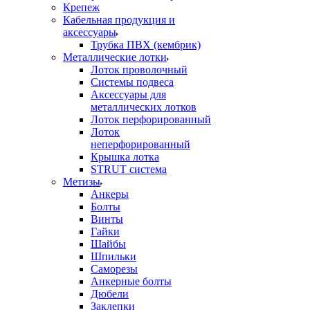
Крепеж
Кабельная продукция и
аксессуары
Трубка ПВХ (кембрик)
Металлические лотки
Лоток проволочный
Системы подвеса
Аксессуары для
металлических лотков
Лоток перфорированный
Лоток
неперфорированный
Крышка лотка
STRUT система
Метизы
Анкеры
Болты
Винты
Гайки
Шайбы
Шпильки
Саморезы
Анкерные болты
Дюбели
Заклепки