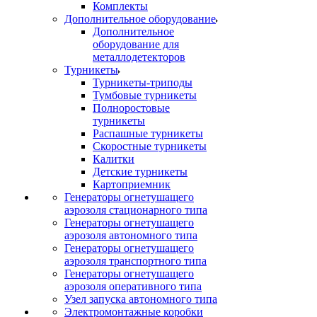
Комплекты
Дополнительное оборудование
Дополнительное
оборудование для
металлодетекторов
Турникеты
Турникеты-триподы
Тумбовые турникеты
Полноростовые
турникеты
Распашные турникеты
Скоростные турникеты
Калитки
Детские турникеты
Картоприемник
Генераторы огнетушащего
аэрозоля стационарного типа
Генераторы огнетушащего
аэрозоля автономного типа
Генераторы огнетушащего
аэрозоля транспортного типа
Генераторы огнетушащего
аэрозоля оперативного типа
Узел запуска автономного типа
Электромонтажные коробки