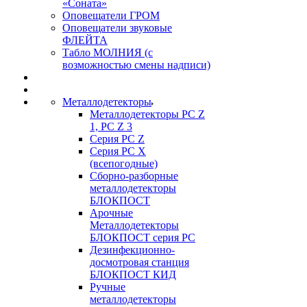
«Соната»
Оповещатели ГРОМ
Оповещатели звуковые
ФЛЕЙТА
Табло МОЛНИЯ (с
возможностью смены надписи)
Металлодетекторы
Металлодетекторы РС Z
1, PC Z 3
Серия РС Z
Серия РС X
(всепогодные)
Сборно-разборные
металлодетекторы
БЛОКПОСТ
Арочные
Металлодетекторы
БЛОКПОСТ серия РС
Дезинфекционно-
досмотровая станция
БЛОКПОСТ КИД
Ручные
металлодетекторы