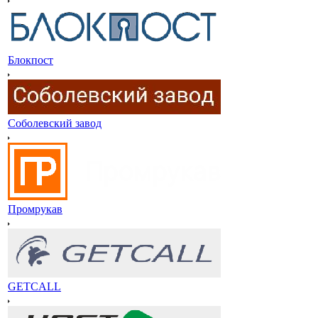
Блокпост
Соболевский завод
Промрукав
GETCALL