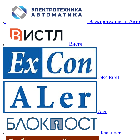
Электротехника и Авт
Вистл
ЭКСКОН
Aler
Блокпост