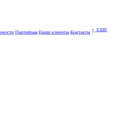
+ ЕЩЕ
овости
Партнёрам
Наши клиенты
Контакты