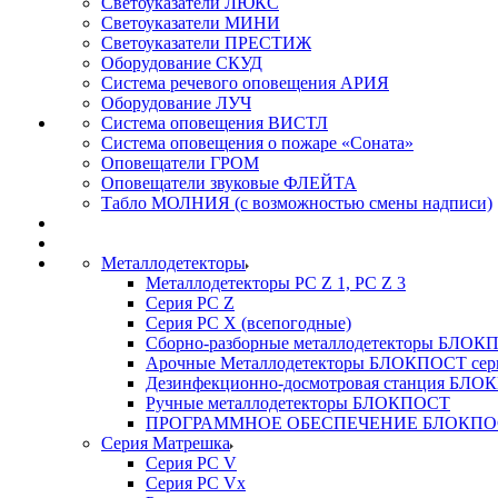
Светоуказатели ЛЮКС
Светоуказатели МИНИ
Светоуказатели ПРЕСТИЖ
Оборудование СКУД
Система речевого оповещения АРИЯ
Оборудование ЛУЧ
Система оповещения ВИСТЛ
Система оповещения о пожаре «Соната»
Оповещатели ГРОМ
Оповещатели звуковые ФЛЕЙТА
Табло МОЛНИЯ (с возможностью смены надписи)
Металлодетекторы
Металлодетекторы РС Z 1, PC Z 3
Серия РС Z
Серия РС X (всепогодные)
Сборно-разборные металлодетекторы БЛО
Арочные Металлодетекторы БЛОКПОСТ сер
Дезинфекционно-досмотровая станция БЛ
Ручные металлодетекторы БЛОКПОСТ
ПРОГРАММНОЕ ОБЕСПЕЧЕНИЕ БЛОКПО
Серия Матрешка
Серия PC V
Серия PC Vx