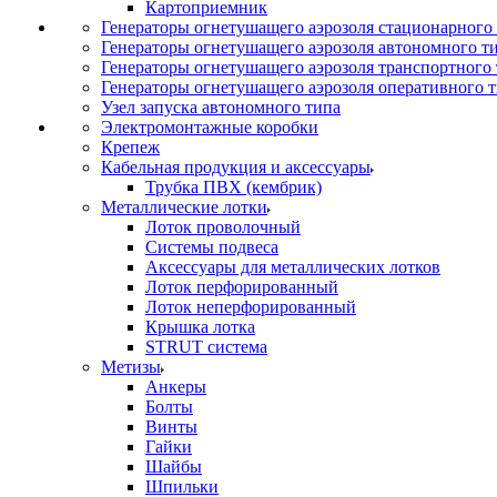
Картоприемник
Генераторы огнетушащего аэрозоля стационарного
Генераторы огнетушащего аэрозоля автономного т
Генераторы огнетушащего аэрозоля транспортного
Генераторы огнетушащего аэрозоля оперативного 
Узел запуска автономного типа
Электромонтажные коробки
Крепеж
Кабельная продукция и аксессуары
Трубка ПВХ (кембрик)
Металлические лотки
Лоток проволочный
Системы подвеса
Аксессуары для металлических лотков
Лоток перфорированный
Лоток неперфорированный
Крышка лотка
STRUT система
Метизы
Анкеры
Болты
Винты
Гайки
Шайбы
Шпильки