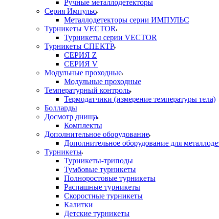
Ручные металлодетекторы
Серия Импульс
Металлодетекторы серии ИМПУЛЬС
Турникеты VECTOR
Турникеты серии VECTOR
Турникеты СПЕКТР
СЕРИЯ Z
СЕРИЯ V
Модульные проходные
Модульные проходные
Температурный контроль
Термодатчики (измерение температуры тела)
Болларды
Досмотр днища
Комплекты
Дополнительное оборудование
Дополнительное оборудование для металлоде
Турникеты
Турникеты-триподы
Тумбовые турникеты
Полноростовые турникеты
Распашные турникеты
Скоростные турникеты
Калитки
Детские турникеты