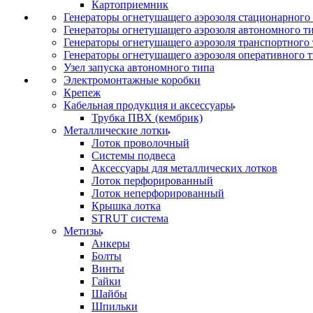
Картоприемник
Генераторы огнетушащего аэрозоля стационарного
Генераторы огнетушащего аэрозоля автономного т
Генераторы огнетушащего аэрозоля транспортного
Генераторы огнетушащего аэрозоля оперативного 
Узел запуска автономного типа
Электромонтажные коробки
Крепеж
Кабельная продукция и аксессуары
Трубка ПВХ (кембрик)
Металлические лотки
Лоток проволочный
Системы подвеса
Аксессуары для металлических лотков
Лоток перфорированный
Лоток неперфорированный
Крышка лотка
STRUT система
Метизы
Анкеры
Болты
Винты
Гайки
Шайбы
Шпильки