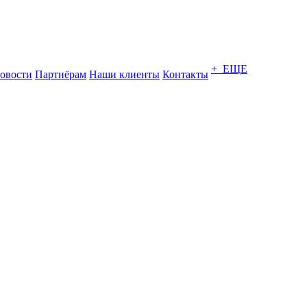
+ ЕЩЕ
овости
Партнёрам
Наши клиенты
Контакты