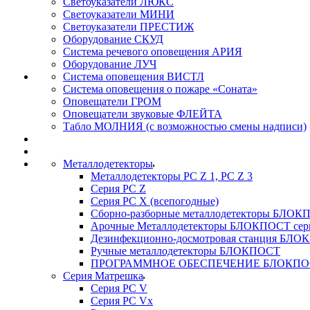
Светоуказатели ЛЮКС
Светоуказатели МИНИ
Светоуказатели ПРЕСТИЖ
Оборудование СКУД
Система речевого оповещения АРИЯ
Оборудование ЛУЧ
Система оповещения ВИСТЛ
Система оповещения о пожаре «Соната»
Оповещатели ГРОМ
Оповещатели звуковые ФЛЕЙТА
Табло МОЛНИЯ (с возможностью смены надписи)
Металлодетекторы
Металлодетекторы РС Z 1, PC Z 3
Серия РС Z
Серия РС X (всепогодные)
Сборно-разборные металлодетекторы БЛО
Арочные Металлодетекторы БЛОКПОСТ сер
Дезинфекционно-досмотровая станция БЛ
Ручные металлодетекторы БЛОКПОСТ
ПРОГРАММНОЕ ОБЕСПЕЧЕНИЕ БЛОКПО
Серия Матрешка
Серия PC V
Серия PC Vx