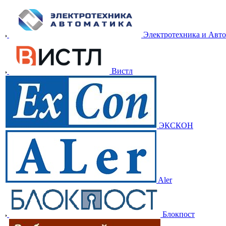
Электротехника и Авт
Вистл
ЭКСКОН
Aler
Блокпост