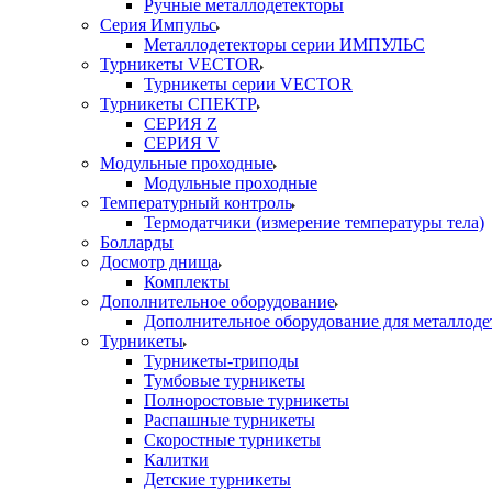
Ручные металлодетекторы
Серия Импульс
Металлодетекторы серии ИМПУЛЬС
Турникеты VECTOR
Турникеты серии VECTOR
Турникеты СПЕКТР
СЕРИЯ Z
СЕРИЯ V
Модульные проходные
Модульные проходные
Температурный контроль
Термодатчики (измерение температуры тела)
Болларды
Досмотр днища
Комплекты
Дополнительное оборудование
Дополнительное оборудование для металлоде
Турникеты
Турникеты-триподы
Тумбовые турникеты
Полноростовые турникеты
Распашные турникеты
Скоростные турникеты
Калитки
Детские турникеты