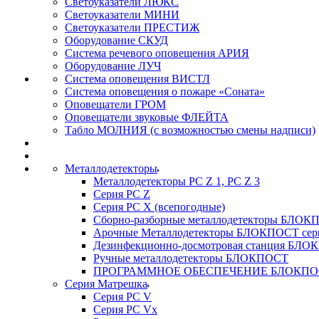
Светоуказатели ЛЮКС
Светоуказатели МИНИ
Светоуказатели ПРЕСТИЖ
Оборудование СКУД
Система речевого оповещения АРИЯ
Оборудование ЛУЧ
Система оповещения ВИСТЛ
Система оповещения о пожаре «Соната»
Оповещатели ГРОМ
Оповещатели звуковые ФЛЕЙТА
Табло МОЛНИЯ (с возможностью смены надписи)
Металлодетекторы
Металлодетекторы РС Z 1, PC Z 3
Серия РС Z
Серия РС X (всепогодные)
Сборно-разборные металлодетекторы БЛО
Арочные Металлодетекторы БЛОКПОСТ сер
Дезинфекционно-досмотровая станция БЛ
Ручные металлодетекторы БЛОКПОСТ
ПРОГРАММНОЕ ОБЕСПЕЧЕНИЕ БЛОКПО
Серия Матрешка
Серия PC V
Серия PC Vx