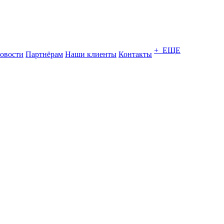
+ ЕЩЕ
овости
Партнёрам
Наши клиенты
Контакты