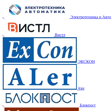
Электротехника и Авт
Вистл
ЭКСКОН
Aler
Блокпост