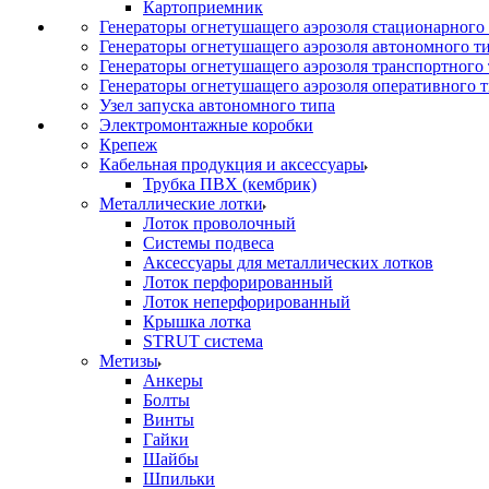
Картоприемник
Генераторы огнетушащего аэрозоля стационарного
Генераторы огнетушащего аэрозоля автономного т
Генераторы огнетушащего аэрозоля транспортного
Генераторы огнетушащего аэрозоля оперативного 
Узел запуска автономного типа
Электромонтажные коробки
Крепеж
Кабельная продукция и аксессуары
Трубка ПВХ (кембрик)
Металлические лотки
Лоток проволочный
Системы подвеса
Аксессуары для металлических лотков
Лоток перфорированный
Лоток неперфорированный
Крышка лотка
STRUT система
Метизы
Анкеры
Болты
Винты
Гайки
Шайбы
Шпильки