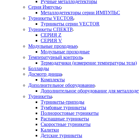
Ручные металлодетекторы
Серия Импульс
Металлодетекторы серии ИМПУЛЬС
Турникеты VECTOR
Турникеты серии VECTOR
Турникеты СПЕКТР
СЕРИЯ Z
СЕРИЯ V
Модульные проходные
Модульные проходные
Температурный контроль
Термодатчики (измерение температуры тела)
Болларды
Досмотр днища
Комплекты
Дополнительное оборудование
Дополнительное оборудование для металлоде
Турникеты
Турникеты-триподы
Тумбовые турникеты
Полноростовые турникеты
Распашные турникеты
Скоростные турникеты
Калитки
Детские турникеты