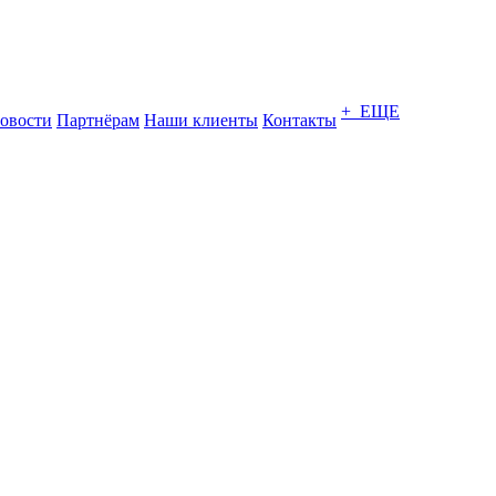
+ ЕЩЕ
овости
Партнёрам
Наши клиенты
Контакты