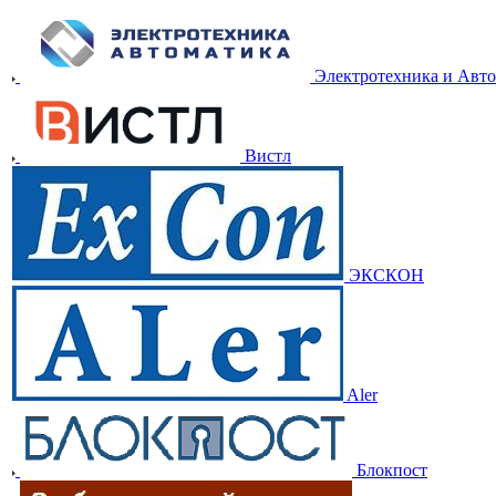
Электротехника и Авт
Вистл
ЭКСКОН
Aler
Блокпост