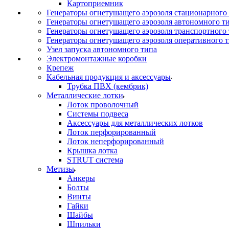
Картоприемник
Генераторы огнетушащего аэрозоля стационарного
Генераторы огнетушащего аэрозоля автономного т
Генераторы огнетушащего аэрозоля транспортного
Генераторы огнетушащего аэрозоля оперативного 
Узел запуска автономного типа
Электромонтажные коробки
Крепеж
Кабельная продукция и аксессуары
Трубка ПВХ (кембрик)
Металлические лотки
Лоток проволочный
Системы подвеса
Аксессуары для металлических лотков
Лоток перфорированный
Лоток неперфорированный
Крышка лотка
STRUT система
Метизы
Анкеры
Болты
Винты
Гайки
Шайбы
Шпильки