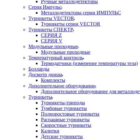
Ручные металлодетекторы
Серия Импульс
Металлодетекторы серии ИМПУЛЬС
Турникеты VECTOR
Турникеты серии VECTOR
Турникеты СПЕКТР
СЕРИЯ Z
СЕРИЯ V
Модульные проходные
Модульные проходные
Температурный контроль
Термодатчики (измерение температуры тела)
Болларды
Досмотр днища
Комплекты
Дополнительное оборудование
Дополнительное оборудование для металлоде
Турникеты
Турникеты-триподы
Тумбовые турникеты
Полноростовые турникеты
Распашные турникеты
Скоростные турникеты
Калитки
Детские турникеты