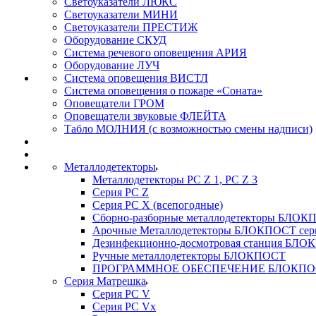
Светоуказатели ЛЮКС
Светоуказатели МИНИ
Светоуказатели ПРЕСТИЖ
Оборудование СКУД
Система речевого оповещения АРИЯ
Оборудование ЛУЧ
Система оповещения ВИСТЛ
Система оповещения о пожаре «Соната»
Оповещатели ГРОМ
Оповещатели звуковые ФЛЕЙТА
Табло МОЛНИЯ (с возможностью смены надписи)
Металлодетекторы
Металлодетекторы РС Z 1, PC Z 3
Серия РС Z
Серия РС X (всепогодные)
Сборно-разборные металлодетекторы БЛО
Арочные Металлодетекторы БЛОКПОСТ сер
Дезинфекционно-досмотровая станция БЛ
Ручные металлодетекторы БЛОКПОСТ
ПРОГРАММНОЕ ОБЕСПЕЧЕНИЕ БЛОКПО
Серия Матрешка
Серия PC V
Серия PC Vx