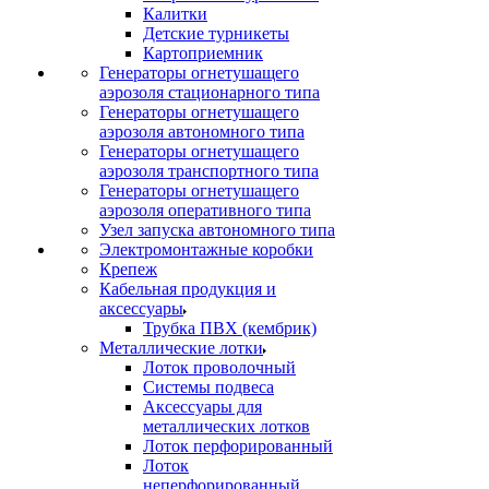
Калитки
Детские турникеты
Картоприемник
Генераторы огнетушащего
аэрозоля стационарного типа
Генераторы огнетушащего
аэрозоля автономного типа
Генераторы огнетушащего
аэрозоля транспортного типа
Генераторы огнетушащего
аэрозоля оперативного типа
Узел запуска автономного типа
Электромонтажные коробки
Крепеж
Кабельная продукция и
аксессуары
Трубка ПВХ (кембрик)
Металлические лотки
Лоток проволочный
Системы подвеса
Аксессуары для
металлических лотков
Лоток перфорированный
Лоток
неперфорированный