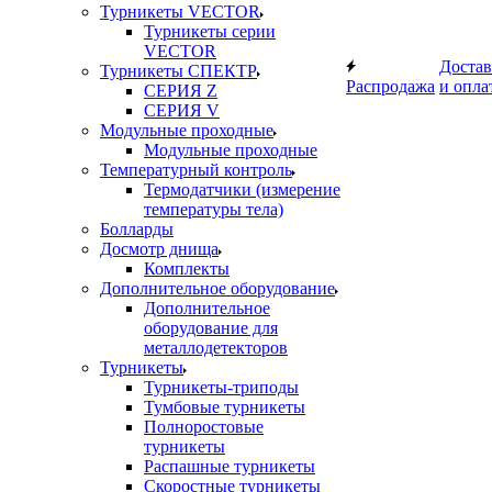
Турникеты VECTOR
Турникеты серии
VECTOR
Достав
Турникеты СПЕКТР
Распродажа
и опла
СЕРИЯ Z
СЕРИЯ V
Модульные проходные
Модульные проходные
Температурный контроль
Термодатчики (измерение
температуры тела)
Болларды
Досмотр днища
Комплекты
Дополнительное оборудование
Дополнительное
оборудование для
металлодетекторов
Турникеты
Турникеты-триподы
Тумбовые турникеты
Полноростовые
турникеты
Распашные турникеты
Скоростные турникеты