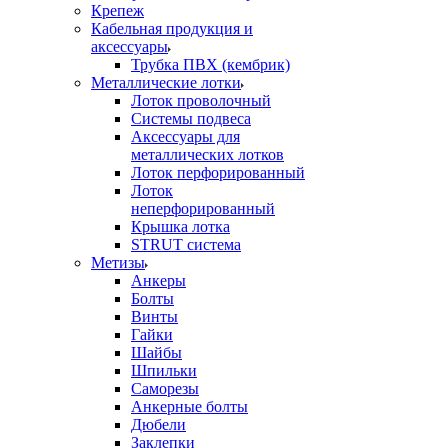
Крепеж
Кабельная продукция и
аксессуары
Трубка ПВХ (кембрик)
Металлические лотки
Лоток проволочный
Системы подвеса
Аксессуары для
металлических лотков
Лоток перфорированный
Лоток
неперфорированный
Крышка лотка
STRUT система
Метизы
Анкеры
Болты
Винты
Гайки
Шайбы
Шпильки
Саморезы
Анкерные болты
Дюбели
Заклепки