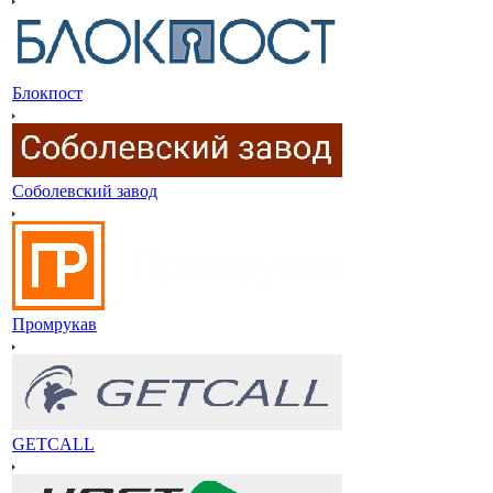
Блокпост
Соболевский завод
Промрукав
GETCALL