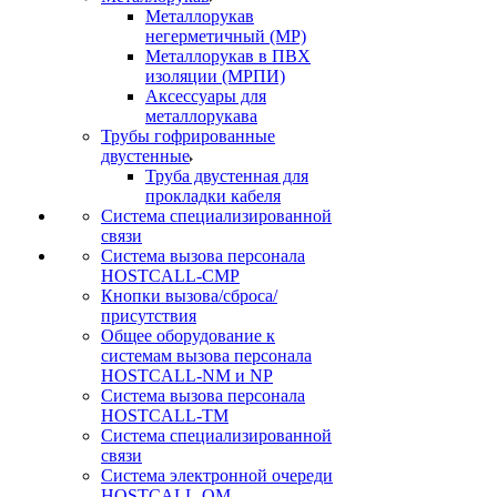
Металлорукав
негерметичный (МР)
Металлорукав в ПВХ
изоляции (МРПИ)
Аксессуары для
металлорукава
Трубы гофрированные
двустенные
Труба двустенная для
прокладки кабеля
Система специализированной
связи
Cистема вызова персонала
HOSTCALL-CMP
Кнопки вызова/сброса/
присутствия
Общее оборудование к
системам вызова персонала
HOSTCALL-NM и NP
Система вызова персонала
HOSTCALL-TM
Система специализированной
связи
Система электронной очереди
HOSTCALL-QM