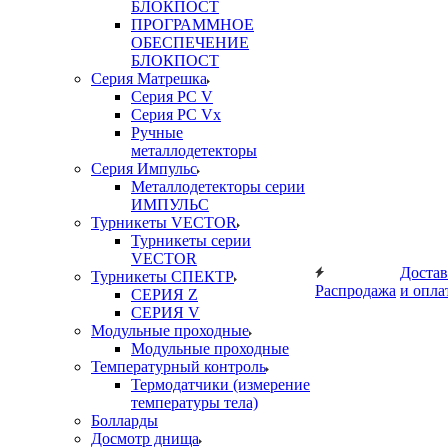
БЛОКПОСТ
ПРОГРАММНОЕ
ОБЕСПЕЧЕНИЕ
БЛОКПОСТ
Серия Матрешка
Серия PC V
Серия PC Vx
Ручные
металлодетекторы
Серия Импульс
Металлодетекторы серии
ИМПУЛЬС
Турникеты VECTOR
Турникеты серии
VECTOR
Достав
Турникеты СПЕКТР
Распродажа
и опла
СЕРИЯ Z
СЕРИЯ V
Модульные проходные
Модульные проходные
Температурный контроль
Термодатчики (измерение
температуры тела)
Болларды
Досмотр днища