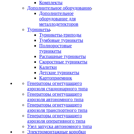
Комплекты
Дополнительное оборудование
Дополнительное
оборудование для
металлодетекторов
Турникеты
Турникеты-триподы
Тумбовые турникеты
Полноростовые
турникеты
Распашные турникеты
Скоростные турникеты
Калитки
Детские турникеты
Картоприемник
Генераторы огнетушащего
аэрозоля стационарного типа
Генераторы огнетушащего
аэрозоля автономного типа
Генераторы огнетушащего
аэрозоля транспортного типа
Генераторы огнетушащего
аэрозоля оперативного типа
Узел запуска автономного типа
Электромонтажные коробки