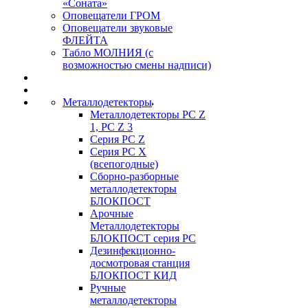
«Соната»
Оповещатели ГРОМ
Оповещатели звуковые
ФЛЕЙТА
Табло МОЛНИЯ (с
возможностью смены надписи)
Металлодетекторы
Металлодетекторы РС Z
1, PC Z 3
Серия РС Z
Серия РС X
(всепогодные)
Сборно-разборные
металлодетекторы
БЛОКПОСТ
Арочные
Металлодетекторы
БЛОКПОСТ серия РС
Дезинфекционно-
досмотровая станция
БЛОКПОСТ КИД
Ручные
металлодетекторы