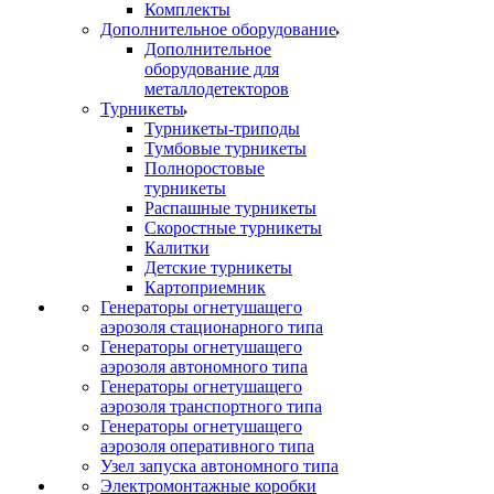
Комплекты
Дополнительное оборудование
Дополнительное
оборудование для
металлодетекторов
Турникеты
Турникеты-триподы
Тумбовые турникеты
Полноростовые
турникеты
Распашные турникеты
Скоростные турникеты
Калитки
Детские турникеты
Картоприемник
Генераторы огнетушащего
аэрозоля стационарного типа
Генераторы огнетушащего
аэрозоля автономного типа
Генераторы огнетушащего
аэрозоля транспортного типа
Генераторы огнетушащего
аэрозоля оперативного типа
Узел запуска автономного типа
Электромонтажные коробки