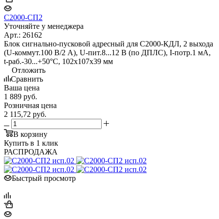
С2000-СП2
Уточняйте у менеджера
Арт.: 26162
Блок сигнально-пусковой адресный для С2000-КДЛ, 2 выхода
(U-коммут.100 В/2 А), U-пит.8...12 В (по ДПЛС), I-потр.1 мА,
t-раб.-30...+50°С, 102х107х39 мм
Отложить
Сравнить
Ваша цена
1 889
руб.
Розничная цена
2 115,72
руб.
В корзину
Купить в 1 клик
РАСПРОДАЖА
Быстрый просмотр