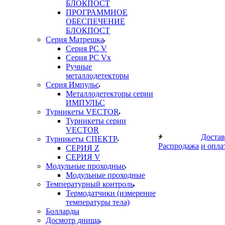
БЛОКПОСТ
ПРОГРАММНОЕ
ОБЕСПЕЧЕНИЕ
БЛОКПОСТ
Серия Матрешка
Серия PC V
Серия PC Vx
Ручные
металлодетекторы
Серия Импульс
Металлодетекторы серии
ИМПУЛЬС
Турникеты VECTOR
Турникеты серии
VECTOR
Достав
Турникеты СПЕКТР
Распродажа
и опла
СЕРИЯ Z
СЕРИЯ V
Модульные проходные
Модульные проходные
Температурный контроль
Термодатчики (измерение
температуры тела)
Болларды
Досмотр днища