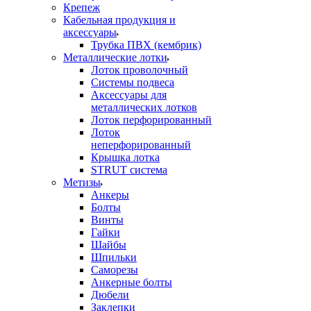
Крепеж
Кабельная продукция и
аксессуары
Трубка ПВХ (кембрик)
Металлические лотки
Лоток проволочный
Системы подвеса
Аксессуары для
металлических лотков
Лоток перфорированный
Лоток
неперфорированный
Крышка лотка
STRUT система
Метизы
Анкеры
Болты
Винты
Гайки
Шайбы
Шпильки
Саморезы
Анкерные болты
Дюбели
Заклепки