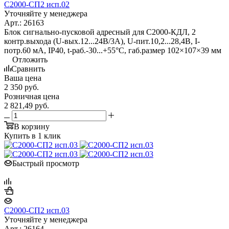
С2000-СП2 исп.02
Уточняйте у менеджера
Арт.: 26163
Блок сигнально-пусковой адресный для С2000-КДЛ, 2
контр.выхода (U-вых.12...24В/3А), U-пит.10,2...28,4В, I-
потр.60 мА, IP40, t-раб.-30...+55°С, габ.размер 102×107×39 мм
Отложить
Сравнить
Ваша цена
2 350
руб.
Розничная цена
2 821,49
руб.
В корзину
Купить в 1 клик
Быстрый просмотр
С2000-СП2 исп.03
Уточняйте у менеджера
Арт.: 26164