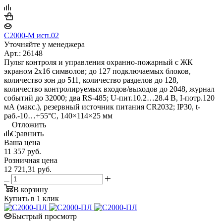
С2000-М исп.02
Уточняйте у менеджера
Арт.: 26148
Пульт контроля и управления охранно-пожарный с ЖК
экраном 2х16 символов; до 127 подключаемых блоков,
количество зон до 511, количество разделов до 128,
количество контролируемых входов/выходов до 2048, журнал
событий до 32000; два RS-485; U-пит.10.2…28.4 В, I-потр.120
мА (макс.), резервный источник питания CR2032; IP30, t-
раб.-10…+55°С, 140×114×25 мм
Отложить
Сравнить
Ваша цена
11 357
руб.
Розничная цена
12 721,31
руб.
В корзину
Купить в 1 клик
Быстрый просмотр