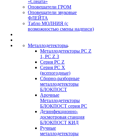
«Соната»
Оповещатели ГРОМ
Оповещатели звуковые
ФЛЕЙТА
Табло МОЛНИЯ (с
возможностью смены надписи)
Металлодетекторы
Металлодетекторы РС Z
1, PC Z 3
Серия РС Z
Серия РС X
(всепогодные)
Сборно-разборные
металлодетекторы
БЛОКПОСТ
Арочные
Металлодетекторы
БЛОКПОСТ серия РС
Дезинфекционно-
досмотровая станция
БЛОКПОСТ КИД
Ручные
металлодетекторы