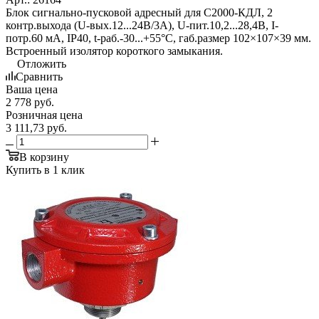
Блок сигнально-пусковой адресный для С2000-КДЛ, 2
контр.выхода (U-вых.12...24В/3А), U-пит.10,2...28,4В, I-
потр.60 мА, IP40, t-раб.-30...+55°С, габ.размер 102×107×39 мм.
Встроенный изолятор короткого замыкания.
Отложить
Сравнить
Ваша цена
2 778
руб.
Розничная цена
3 111,73
руб.
В корзину
Купить в 1 клик