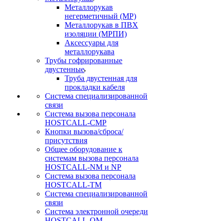
Металлорукав
негерметичный (МР)
Металлорукав в ПВХ
изоляции (МРПИ)
Аксессуары для
металлорукава
Трубы гофрированные
двустенные
Труба двустенная для
прокладки кабеля
Система специализированной
связи
Cистема вызова персонала
HOSTCALL-CMP
Кнопки вызова/сброса/
присутствия
Общее оборудование к
системам вызова персонала
HOSTCALL-NM и NP
Система вызова персонала
HOSTCALL-TM
Система специализированной
связи
Система электронной очереди
HOSTCALL-QM