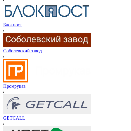
Блокпост
Соболевский завод
Промрукав
GETCALL