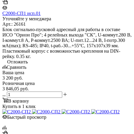
С2000-СП1 исп.01
Уточняйте у менеджера
Арт.: 26161
Блок сигнально-пусковой адресный для работы в составе
ИСО "Орион Про"; 4 релейных выхода "СК", U-коммут.280 В,
I-коммут.8 А, P-коммут.2500 ВА; U-пит.12...24 В, I-потр.300
мА(max); RS-485; IP40, t-раб.-30...+55°С, 157x107x39 мм.
Пластиковый корпус с возможностью крепления на DIN-
рейку. 0.35 кг.
Отложить
Сравнить
Ваша цена
3 200
руб.
Розничная цена
3 846,05
руб.
В корзину
Купить в 1 клик
Быстрый просмотр