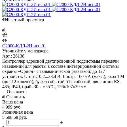
Быстрый просмотр
С2000-КДЛ-2И исп.01
Уточняйте у менеджера
Арт.: 26138
Контроллер адресной двухпроводной подсистемы передачи
извещений для работы в составе интегрированной системы
охраны «Орион» с гальванической развязкой; до 127
устройств; U-пит.10.2...28.4 В, I-потр. 160 мА (макс.); вход ТМ
(до 512 ключей), буфер событий 512 событий, две линии RS-
485; IP40, t-раб.-30…+55°C, 156х107х39 мм
Отложить
Сравнить
Ваша цена
4 999
руб.
Розничная цена
5 598,58
руб.