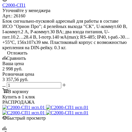
С2000-СП1
Уточняйте у менеджера
Арт.: 26160
Блок сигнально-пусковой адресный для работы в составе
ИСО "Орион Про"; 4 релейных выхода "СК", U-коммут.60 В,
I-коммут.2 А, P-коммут.30 ВА; два входа питания, U-
пит.10.2…28.4 В, I-потр.140 мА(max); RS-485; IP40, t-раб.-30…
+55°С, 156x107x39 мм. Пластиковый корпус с возможностью
крепления на DIN-рейку. 0.3 кг.
Отложить
Сравнить
Ваша цена
2 998
руб.
Розничная цена
3 357,56
руб.
В корзину
Купить в 1 клик
РАСПРОДАЖА
Быстрый просмотр